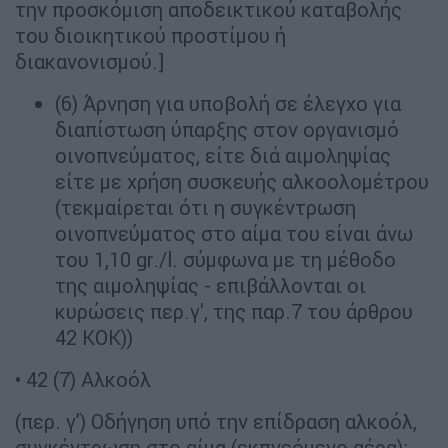
την προσκόμιση αποδεικτικού καταβολής
του διοικητικού προστίμου ή
διακανονισμού.]
(6) Άρνηση για υποβολή σε έλεγχο για
διαπίστωση ύπαρξης στον οργανισμό
οινοπνεύματος, είτε διά αιμοληψίας
είτε με χρήση συσκευής αλκοολομέτρου
(τεκμαίρεται ότι η συγκέντρωση
οινοπνεύματος στο αίμα του είναι άνω
του 1,10 gr./l. σύμφωνα με τη μέθοδο
της αιμοληψίας - επιβάλλονται οι
κυρώσεις περ.γ', της παρ.7 του άρθρου
42 ΚΟΚ))
• 42 (7) Αλκοόλ
(περ. γ’) Οδήγηση υπό την επίδραση αλκοόλ,
συγκέντρωση στο αίμα (εκπνεόμενο αέρα):