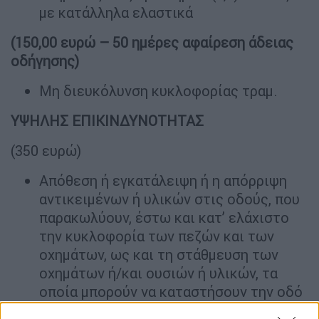
με κατάλληλα ελαστικά
(150,00 ευρώ – 50 ημέρες αφαίρεση άδειας
οδήγησης)
Μη διευκόλυνση κυκλοφορίας τραμ.
ΥΨΗΛΗΣ ΕΠΙΚΙΝΔΥΝΟΤΗΤΑΣ
(350 ευρώ)
Απόθεση ή εγκατάλειψη ή η απόρριψη
αντικειμένων ή υλικών στις οδούς, που
παρακωλύουν, έστω και κατ’ ελάχιστο
την κυκλοφορία των πεζών και των
οχημάτων, ως και τη στάθμευση των
οχημάτων ή/και ουσιών ή υλικών, τα
οποία μπορούν να καταστήσουν την οδό
ολισθηρή (π.χ. νερά, λάδια, ασβέστης