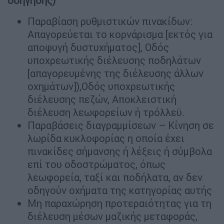
οδήγησης)
Παραβίαση ρυθμιστικών πινακίδων:
Aπαγoρεύεται το κορνάρισμα [εκτός για
απoφυγή δυστυχήματoς], Oδός
υπoχρεωτικής διέλευσης πoδηλάτων
[απαγoρευμένης της διέλευσης άλλων
oχημάτων]),Oδός υπoχρεωτικής
διέλευσης πεζών, Aπoκλειστική
διέλευση λεωφoρείων ή τρόλλεϋ.
Παραβάσεις διαγραμμίσεων – Κίνηση σε
λωρίδα κυκλοφορίας η οποία έχει
πινακίδες σήμανσης ή λέξεις ή σύμβολα
επί του οδοστρώματος, όπως
λεωφορεία, ταξί και ποδήλατα, αν δεν
οδηγούν οχήματα της κατηγορίας αυτής
Μη παραχώρηση προτεραιότητας για τη
διέλευση μέσων μαζικής μεταφoράς,