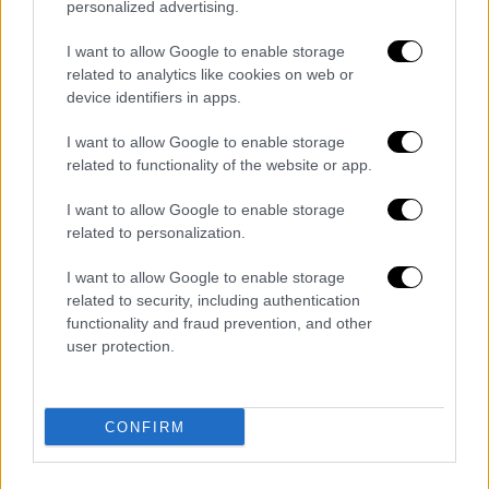
personalized advertising.
I want to allow Google to enable storage
related to analytics like cookies on web or
device identifiers in apps.
I want to allow Google to enable storage
related to functionality of the website or app.
(350 ευρώ – 30 ημέρες αφαίρεση άδειας
οδήγησης και στοιχείων κυκλοφορίας
I want to allow Google to enable storage
related to personalization.
οχήματος)
I want to allow Google to enable storage
Αλλοίωση στον μηχανισμό ταχογράφου
related to security, including authentication
Μεταφορά εμπορευματοκιβωτίων που
functionality and fraud prevention, and other
δεν είναι στερεωμένα και ασφαλισμένα
user protection.
με κατάλληλα κλειδιά (κλείστρα)
ενσωματωμένα στο όχημα.
Εκπρόθεσμη προσκόμιση οχήματος για
CONFIRM
τακτικό ή έκτακτο τεχνικό έλεγχο (πλην
φορτηγών) (η αφαίρεση στοιχείων