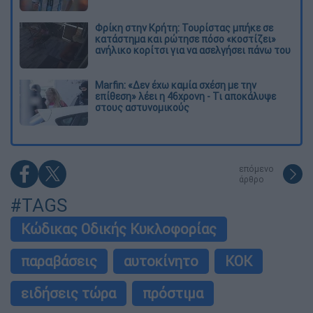
Φρίκη στην Κρήτη: Τουρίστας μπήκε σε
κατάστημα και ρώτησε πόσο «κοστίζει»
ανήλικο κορίτσι για να ασελγήσει πάνω του
Marfin: «Δεν έχω καμία σχέση με την
επίθεση» λέει η 46χρονη - Τι αποκάλυψε
στους αστυνομικούς
επόμενο
άρθρο
#TAGS
Κώδικας Οδικής Κυκλοφορίας
παραβάσεις
αυτοκίνητο
ΚΟΚ
ειδήσεις τώρα
πρόστιμα