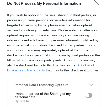
κ.λπ.).
Do Not Process My Personal Information
Απόρριψη χωμάτων ή άχρηστων υλικών
στην οδό (οδοστρώματα, ερείσματα,
If you wish to opt-out of the sale, sharing to third parties, or
processing of your personal or sensitive information for
πεζοδρόμια, πεζόδρομους, τάφρους
targeted advertising by us, please use the below opt-out
κ.λπ.)
section to confirm your selection. Please note that after your
Προσωρινή ή διαρκής κατάληψη
opt-out request is processed you may continue seeing
τμήματος του oδoστρώματoς με
interest-based ads based on personal information utilized by
us or personal information disclosed to third parties prior to
εγκαταστάσεις ή εμπόδια, ιδιαίτερα αν
your opt-out. You may separately opt-out of the further
με αυτά παρεμποδίζεται η κυκλοφορία, η
disclosure of your personal information by third parties on the
επιτρεπόμενη στάση ή στάθμευση
IAB’s list of downstream participants. This information may
οχημάτων ή περιορίζεται η ορατότητα
also be disclosed by us to third parties on the
IAB’s List of
Downstream Participants
that may further disclose it to other
αυτών πoυ χρησιμοποιούν τις οδούς
third parties.
Οδήγηση με Πιστοποιητικό
Επαγγελματικής Ικανότητας (Π.Ε.Ι.) που
Please note that this website/app uses one or more Google
Personal Data Processing Opt Outs
services and may gather and store information including but
έχει λήξει η ισχύς του.
not limited to your visit or usage behaviour. You may click to
I want to opt-out of the Sharing of my
personal data.
grant or deny consent to Google and its third-party tags to
(350 ευρώ – 30 ημέρες αφαίρεση άδειας
Opted In
use your data for below specified purposes in below Google
οδήγησης)