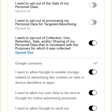
consent section.
I want to opt-out of the Sale of my
Personal Data.
Μη χρήση ζώνης – Κράνους (οδηγός)
Opted In
Μη παραχώρηση προτεραιότητας σε
I want to opt-out of processing my
σιδηροδρομικό ή τροχιοδρομικό (τραμ)
Personal Data for Targeted Advertising.
Opted In
όχημα
I want to opt-out of Collection, Use,
Retention, Sale, and/or Sharing of my
Personal Data that Is Unrelated with the
Purposes for which it was collected.
Opted Out
Google consents
I want to allow Google to enable storage
related to advertising like cookies on web or
device identifiers in apps.
I want to allow my user data to be sent to
Google for online advertising purposes.
I want to allow Google to send me