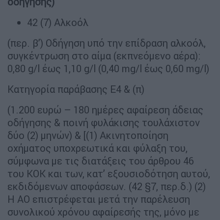
οδήγησης)
42 (7) Αλκοόλ
(περ. β’) Οδήγηση υπό την επίδραση αλκοόλ,
συγκέντρωση στο αίμα (εκπνεόμενο αέρα):
0,80 g/l έως 1,10 g/l (0,40 mg/l έως 0,60 mg/l)
Κατηγορία παράβασης Ε4 & (π)
(1.200 ευρώ – 180 ημέρες αφαίρεση άδειας
οδήγησης & ποινή φυλάκισης τουλάχιστον
δύο (2) μηνών) & [(1) Ακινητοποίηση
οχήματος υποχρεωτικά και φύλαξη του,
σύμφωνα με τις διατάξεις του άρθρου 46
του ΚΟΚ και των, κατ’ εξουσιοδότηση αυτού,
εκδιδόμενων αποφάσεων. (42 §7, περ.δ.) (2)
Η ΑΟ επιστρέφεται μετά την παρέλευση
συνολικού χρόνου αφαίρεσής της, μόνο με