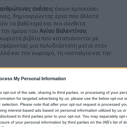
ανθρώπινες σχέσεις
έχουν εμπνεύσει
ώνες, δημιουργώντας έργα που άλλοτε
ούν τα βαθύτερα και πιο σύνθετα
 την ημέρα του
Αγίου Βαλεντίνου
,
χωριστά βιβλία που καταπιάνονται με
οσφέροντας μια πολυδιάστατη ματιά στον
λλά και τον χωρισμό, τη νοσταλγία και την
ια του Λα Μπαλέν
» της
Julia Malye
(μτφρ.
νά τη γυναικεία φιλία, την αγάπη, τη
ocess My Personal Information
ωση μέσα από τις ζωές γυναικών που
to opt-out of the sale, sharing to third parties, or processing of your per
υ αιώνα. Η προϊσταμένη του νοσοκομείου
formation for targeted advertising by us, please use the below opt-out s
ναίκες για να ταξιδέψουν στη Νέα Γαλλία
r selection. Please note that after your opt-out request is processed y
σά τους, η Σαρλότ, ένα δωδεκάχρονο
eing interest-based ads based on personal information utilized by us or
 Πετρονίλ, μια νεαρή αριστοκράτισσα που
disclosed to third parties prior to your opt-out. You may separately opt-
losure of your personal information by third parties on the IAB’s list of
Ζενεβιέβ, μια «αγγελοποιός», δηλαδή γυναίκα