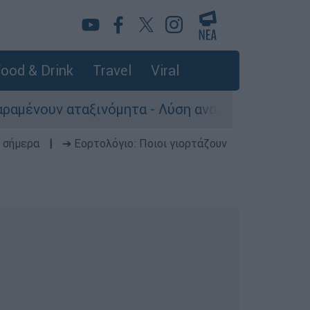
ood & Drink
Travel
Viral
ινόμητα - Λύση αναζητά το υπουργείο
«Το
 σήμερα
|
➔ Εορτολόγιο: Ποιοι γιορτάζουν