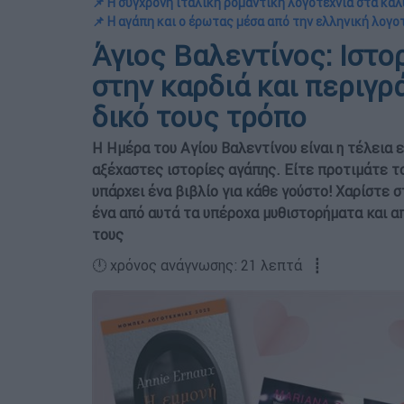
📌 Η σύγχρονη ιταλική ρομαντική λογοτεχνία στα κα
📌 Η αγάπη και ο έρωτας μέσα από την ελληνική λογο
Άγιος Βαλεντίνος: Ιστο
στην καρδιά και περιγρ
δικό τους τρόπο
Η Ημέρα του Αγίου Βαλεντίνου είναι η τέλεια 
αξέχαστες ιστορίες αγάπης. Είτε προτιμάτε το
υπάρχει ένα βιβλίο για κάθε γούστο! Χαρίστε
ένα από αυτά τα υπέροχα μυθιστορήματα και α
τους
🕛 χρόνος ανάγνωσης: 21 λεπτά ┋