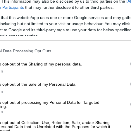
. This information may also be disclosed by us to third parties on the
IA
την πορεία, οι τρεις γυναίκες δημιουργούν
Participants
that may further disclose it to other third parties.
αντέξουν τις δυσκολίες και να
 that this website/app uses one or more Google services and may gath
 κόσμο γεμάτο κινδύνους και αβεβαιότητα.
including but not limited to your visit or usage behaviour. You may click 
 to Google and its third-party tags to use your data for below specifi
ΐτη, εκδ. Μεταίχμιο)
είναι ένα έντονο
ogle consent section.
 και τον χωρισμό, στο οποίο η
Annie Ernaux
ην οδυνηρή διαδικασία της αποκόλλησης από
l Data Processing Opt Outs
χρόνια σχέσης, η πρωταγωνίστρια
πορεί να αντέξει το γεγονός ότι εκείνος
o opt-out of the Sharing of my personal data.
ίκα. Αν και λογικά αντιλαμβάνεται ότι δεν
In
ναισθηματικά βυθίζεται σε μια κατάσταση
naux αποτυπώνει όλα τα στάδια αυτού του
o opt-out of the Sale of my Personal Data.
In
ν άρνηση και την εμμονική αναζήτηση του
 αποδοχή και την λύτρωση.
to opt-out of processing my Personal Data for Targeted
ing.
In
o opt-out of Collection, Use, Retention, Sale, and/or Sharing
ersonal Data that Is Unrelated with the Purposes for which it
lected.