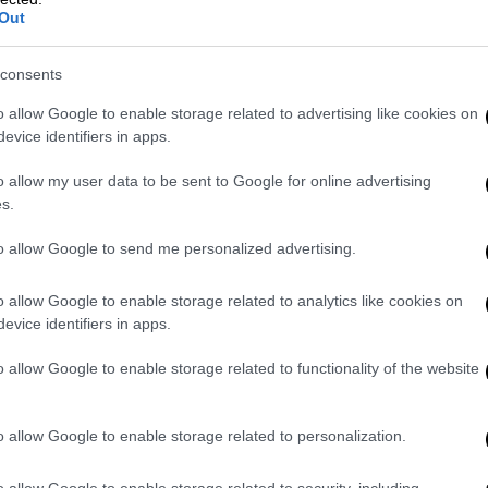
Out
νημονευμάτων που δεν εμπιστεύεται
consents
o allow Google to enable storage related to advertising like cookies on
evice identifiers in apps.
ύθια: Πώς η πολιτική ορθότητα
νούς χαρακτήρες
o allow my user data to be sent to Google for online advertising
s.
to allow Google to send me personalized advertising.
ουστο
» του
Gabriel Garcia Marquez
(μτφρ.
o allow Google to enable storage related to analytics like cookies on
ναι ένας βαθύς στοχασμός πάνω στην
evice identifiers in apps.
ία. Η Άνα Μαγκνταλένα Μπαχ είναι μια
ου ζει έναν ευτυχισμένο γάμο εδώ και
o allow Google to enable storage related to functionality of the website
γουστο, πραγματοποιεί ένα ταξίδι στο νησί
για μια νύχτα επιτρέπει στον εαυτό της να
o allow Google to enable storage related to personalization.
ν άγνωστο. Σ' ένα σκηνικό γεμάτο μουσικές
υμίζει καλοκαιρινό όνειρο, η
o allow Google to enable storage related to security, including