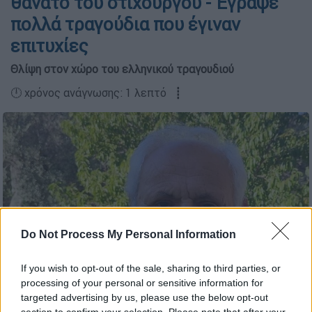
θάνατο του στιχουργού - Έγραψε
πολλά τραγούδια που έγιναν
επιτυχίες
Θλίψη στον χώρο του ελληνικού τραγουδιού
🕛 χρόνος ανάγνωσης: 1 λεπτό ┋
Do Not Process My Personal Information
If you wish to opt-out of the sale, sharing to third parties, or
processing of your personal or sensitive information for
targeted advertising by us, please use the below opt-out
Ο Νίκος Βρεττός (facebook)