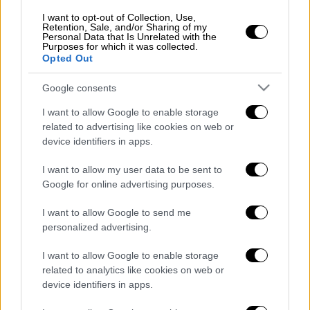
Η είδηση του θανάτου του
Νίκου Βρεττού
I want to opt-out of Collection, Use,
έγινε γνωστή από τον
Σάκη Παπαδόπουλο
, ο
Retention, Sale, and/or Sharing of my
Personal Data that Is Unrelated with the
οποίος μίλησε για τον φίλο του μέσα από
Purposes for which it was collected.
Opted Out
ανάρτησή του. «Αβάσταχτη θλίψη: “Έφυγε”
ένας λατρεμένος φίλος, ο
Νίκος Βρεττός
, ο
Google consents
εμπνευσμένος στιχουργός, ποιητής,
I want to allow Google to enable storage
διανοούμενος… Καλό σου ταξίδι Νίκο στην
related to advertising like cookies on web or
αιωνιότητα», έγραψε ο πρώην βουλευτής
device identifiers in apps.
του
ΣΥΡΙΖΑ
.
I want to allow my user data to be sent to
Σημειώνεται ότι κατά τη διάρκεια της
Google for online advertising purposes.
καριέρας του ως στιχουργός, ο
Νίκος
I want to allow Google to send me
Βρεττός
συνεργάστηκε με μεγάλα ονόματα
personalized advertising.
του ελληνικού τραγουδιού, όπως η
Μαρινέλλα
, ο
Δημήτρης Μητροπάνος
και ο
I want to allow Google to enable storage
Τόλης Βοσκόπουλος
.
related to analytics like cookies on web or
device identifiers in apps.
Διαβάστε ακόμη