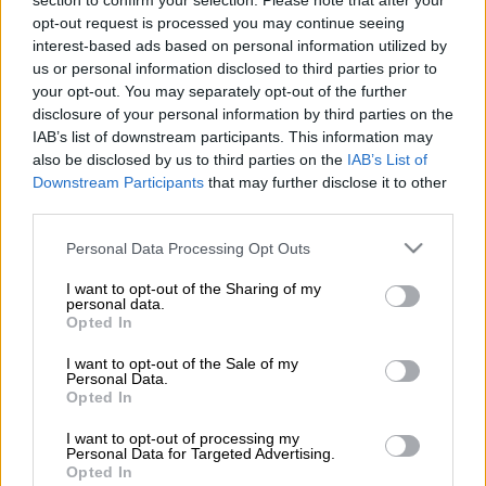
section to confirm your selection. Please note that after your
opt-out request is processed you may continue seeing
interest-based ads based on personal information utilized by
Προσθέστε το ΕΘΝΟΣ στη Google
us or personal information disclosed to third parties prior to
your opt-out. You may separately opt-out of the further
Την τελευταία του πνοή άφησε ο στιχουργός
disclosure of your personal information by third parties on the
IAB’s list of downstream participants. This information may
Νίκος Βρεττός
, ο οποίος είχε υπογράψει
also be disclosed by us to third parties on the
IAB’s List of
μεγάλες επιτυχίες του ελληνικού
Downstream Participants
that may further disclose it to other
τραγουδιού
.
third parties.
Please note that this website/app uses one or more Google
Personal Data Processing Opt Outs
ΔΙΑΒΑΣΤΕ ΕΠΙΣΗΣ
services and may gather and store information including but
not limited to your visit or usage behaviour. You may click to
I want to opt-out of the Sharing of my
personal data.
Μουσική
|
28.11.2024 17:27
grant or deny consent to Google and its third-party tags to
Opted In
Καλά τα νέα για τη Μαρινέλλα - Τι
use your data for below specified purposes in below Google
consent section.
αναφέρει νέο ιατρικό ανακοινωθέν
I want to opt-out of the Sale of my
Personal Data.
για την υγεία της
Opted In
I want to opt-out of processing my
Personal Data for Targeted Advertising.
Opted In