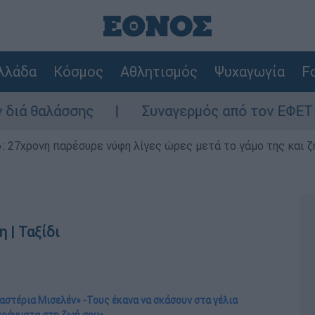
λλάδα
Κόσμος
Αθλητισμός
Ψυχαγωγία
Fo
Συναγερμός από τον ΕΦΕΤ: Ανακαλείται γ
 27χρονη παρέσυρε νύφη λίγες ώρες μετά το γάμο της και ζη
 | Ταξίδι
 αστέρια Μισελέν» -Τους έκανα να σκάσουν στα γέλια