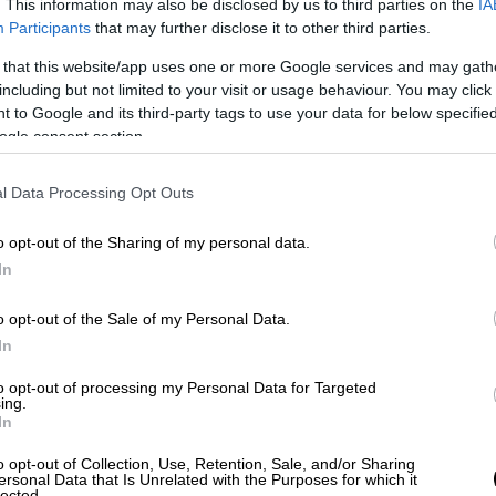
ρια βρίσκονται σε δημιουργική ισορροπία.
. This information may also be disclosed by us to third parties on the
IA
Participants
that may further disclose it to other third parties.
ι ακριβώς από αυτή μας την κουβέντα.
 that this website/app uses one or more Google services and may gath
including but not limited to your visit or usage behaviour. You may click 
 to Google and its third-party tags to use your data for below specifi
ogle consent section.
l Data Processing Opt Outs
o opt-out of the Sharing of my personal data.
In
o opt-out of the Sale of my Personal Data.
In
to opt-out of processing my Personal Data for Targeted
ing.
In
o opt-out of Collection, Use, Retention, Sale, and/or Sharing
ersonal Data that Is Unrelated with the Purposes for which it
lected.