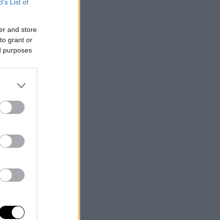
B’s List of
er and store
to grant or
ed purposes