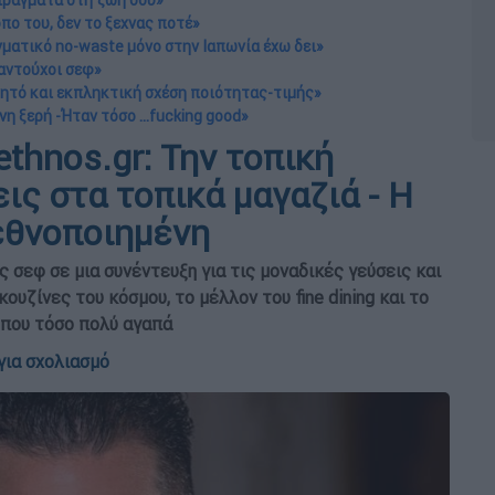
 πράγματα στη ζωή σου»
πο του, δεν το ξεχνας ποτέ»
αγματικό no-waste μόνο στην Ιαπωνία έχω δει»
λαντούχοι σεφ»
αγητό και εκπληκτική σχέση ποιότητας-τιμής»
η ξερή -Ήταν τόσο ...fucking good»
thnos.gr: Την τοπική
ις στα τοπικά μαγαζιά - Η
ιεθνοποιημένη
 σεφ σε μια συνέντευξη για τις μοναδικές γεύσεις και
κουζίνες του κόσμου, το μέλλον του fine dining και το
 που τόσο πολύ αγαπά
για σχολιασμό