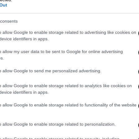
Out
consents
o allow Google to enable storage related to advertising like cookies on
μενού των Χρυσών Σκούφων 2024
evice identifiers in apps.
ου «μια μέρα θα πάρω 3 αστέρια
o allow my user data to be sent to Google for online advertising
κάσουν στα γέλια
s.
to allow Google to send me personalized advertising.
εταξύ των τριών, δύο και ενός αστεριού
ς μου, άνθρωποι που τους άρεσε να
o allow Google to enable storage related to analytics like cookies on
ρευαν τα γαστρονομικά ταξίδια στη
Γαλλία
-ο
evice identifiers in apps.
 διακοπές μας, κυρίως τα καλοκαίρια,
o allow Google to enable storage related to functionality of the website
ais & Chateaux με τριάστερα ή διάστερα
 Michelin Guide -ξέρεις, το κόκκινο οδηγό-
ο. Τον διάβαζα σταθερά. Ήμουν λοιπόν στα
o allow Google to enable storage related to personalization.
α μέρα θα πάρω 3 αστέρια" με αποτέλεσμα να
Πράγματι, σαν ανέκδοτο ακουγόταν, άλλο ότι
o allow Google to enable storage related to security, including