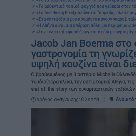
📌 «Το να ταξιδεύεις είναι από τα πιο συναρπαστικά
📌 «Το αυθεντικό τοπικό φαγητό που γεύεσαι στον τό
📌 «Το fine dining θα εξαπλώνεται διαρκώς, αλλά πρ
📌 «Στα εστιατόρια μου κουμάντο κάνουν νεαροί, τα
📌 «Η Αθήνα είναι μια υπέροχη πόλη, με περίφημο φ
📌 «Την τελευταία φορά έφυγα από εδώ με άγρια ρίγαν
Jacob Jan Boerma στο e
γαστρονομία τη γνωρίζε
υψηλή κουζίνα είναι δ
Ο βραβευμένος με 3 αστέρια Michelin Ολλανδός
τα ιδιαίτερα υλικά, την εστιατορική Αθήνα, τις 
shit-of-the-story των συναρπαστικών ταξιδιών
🕛 χρόνος ανάγνωσης: 8 λεπτά ┋ 🗣️
Ανοικτό 