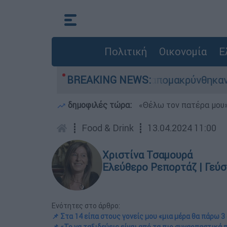
Πολιτική
Οικονομία
Ε
ης - 254 πολίτες απομακρύνθηκαν διά θαλάσσης
BREAKING NEWS:
δημοφιλές τώρα:
«Θέλω τον πατέρα μου»:
┋
Food & Drink
┋
13.04.2024 11:00
Χριστίνα Τσαμουρά
Ελεύθερο Ρεπορτάζ | Γεύση
Ενότητες στο άρθρο:
📌 Στα 14 είπα στους γονείς μου «μια μέρα θα πάρω 3