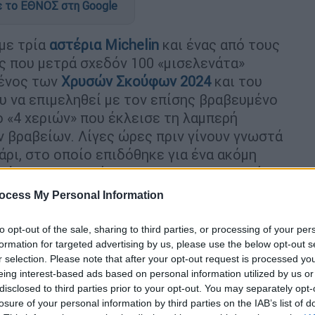
 το ΕΘΝΟΣ στη Google
με τρία
αστέρια Michelin
και ένας από τους
ς που μετρά σχεδόν 100 «μισελενάτα»
μένος των
Χρυσών Σκούφων 2024
και του
ου να επιμεληθεί με τον επίσης βραβευμένο
ο «4 χεριών» που έκλεισε τη λαμπερή
 βραβείων. Λίγες ώρες πριν γίνουν γνωστά
ρι, στο οποίο επιδόθηκε για ένα ακόμη
πή του «αθηνοράματος» και ανακηρυχθούν
τιατόρια που κερδίζουν τους
ocess My Personal Information
gr
βρέθηκε στο Athenaeum InterContinental
- έναν απίστευτα ζωντανό, ευδιάθετο και
to opt-out of the sale, sharing to third parties, or processing of your per
ότι ο Boerma, που έχει κερδίσει την
formation for targeted advertising by us, please use the below opt-out s
r selection. Please note that after your opt-out request is processed y
«τρέχει» αυτή τη στιγμή τρία κορυφαία
eing interest-based ads based on personal information utilized by us or
και
Τόκιο
και μνημονεύεται ως ένα
disclosed to third parties prior to your opt-out. You may separately opt-
ν κουζίνα του οποίου οι γεύσεις των
losure of your personal information by third parties on the IAB’s list of