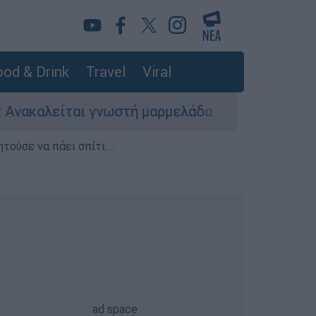
od & Drink
Travel
Viral
νωστή μαρμελάδα - Κίνδυνος θραύσης στη συσκε
τούσε να πάει σπίτι...