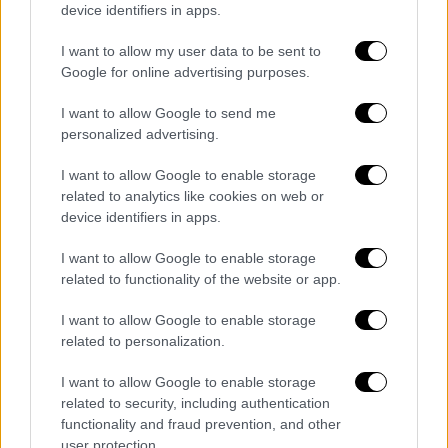
device identifiers in apps.
I want to allow my user data to be sent to
Google for online advertising purposes.
I want to allow Google to send me
personalized advertising.
I want to allow Google to enable storage
Τι είπε για τις μάσκες και τα
related to analytics like cookies on web or
πρόστιμα
device identifiers in apps.
Για τις μάσκες και αν υπάρχει πρόστιμο
I want to allow Google to enable storage
related to functionality of the website or app.
σχολίασε: «Να ξέρετε δεν είχε φύγει ποτέ η
υποχρέωση της μάσκας σε κάποιες
I want to allow Google to enable storage
κατηγορίες με διοικητικό πρόστιμο άρα
related to personalization.
παραμένει το ίδιο. Εμείς τι κάναμε; Μέσα
I want to allow Google to enable storage
στην υπουργική απόφαση που έβγαινε και
related to security, including authentication
έλεγε κλειστούς χώρους και ανοιχτούς
functionality and fraud prevention, and other
σύσταση όπου υπάρχει συνωστισμός
user protection.