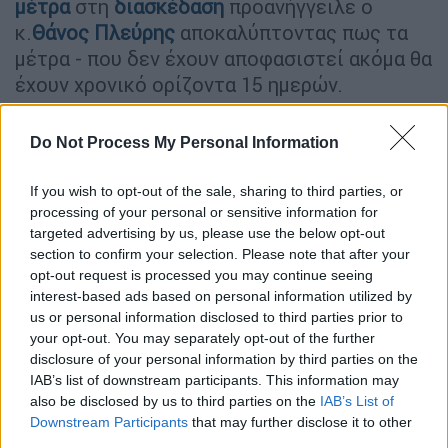
μέτρα
στη
διασκέδαση
προανήγγειλε ο
κ.
Θάνος Πλεύρης
αποκαλύπτοντας πως τα
μέτρα - που δεν έχουν αποφασιστεί ακόμα θα
έχουν χρονικό ορίζοντα 15 ημερών.
Σε σχέση με τα νυχτερινά κέντρα
Do Not Process My Personal Information
διασκέδασης ο κ. Πλεύρης τόνισε: «Η βασική
κατηγορία παρέμβασης που θα αφορούν τα
If you wish to opt-out of the sale, sharing to third parties, or
κέντρα και μας έχουν προτείνει και οι
processing of your personal or sensitive information for
ειδικοί έχει να κάνει συνολικά με το κομμάτι
targeted advertising by us, please use the below opt-out
της διασκέδασης. Άρα εκεί πέρα θα γίνει μία
section to confirm your selection. Please note that after your
opt-out request is processed you may continue seeing
συζήτηση τη Δευτέρα να ορίσουμε ποιο είναι
interest-based ads based on personal information utilized by
το πρόβλημα. Οι χώροι υπερμετάδοσης κατά
us or personal information disclosed to third parties prior to
βάση δεν είναι οι χώροι της τυπικής
your opt-out. You may separately opt-out of the further
εστίασης. Είναι οι χώροι που υπάρχει
disclosure of your personal information by third parties on the
IAB’s list of downstream participants. This information may
περισσότερη παρουσία διασκέδασης, δηλαδή
also be disclosed by us to third parties on the
IAB’s List of
η βραδινή διασκέδαση. Αλλά προς αυτή την
Downstream Participants
that may further disclose it to other
κατεύθυνση δεν μπορώ να σας πω γιατί δεν
third parties.