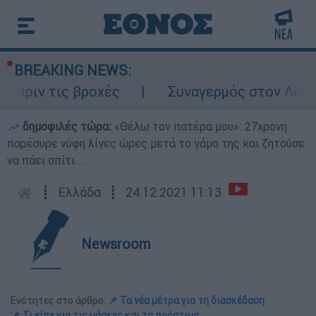
BREAKING NEWS:
 τις βροχές
Συναγερμός στον Λυκαβηττό:
δημοφιλές τώρα:
«Θέλω τον πατέρα μου»: 27χρονη
παρέσυρε νύφη λίγες ώρες μετά το γάμο της και ζητούσε
να πάει σπίτι...
┋
Ελλάδα
┋
24.12.2021 11:13
Newsroom
Ενότητες στο άρθρο:
📌 Τα νέα μέτρα για τη διασκέδαση
📌 Τι είπε για τις μάσκες και τα πρόστιμα