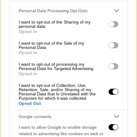
έχουν αποφασιστεί αλλά η φιλοσοφία θα
Please note that this website/app uses one or more Google
Personal Data Processing Opt Outs
είναι
είτε με την εφαρμογή ωραρίου, είτε με
services and may gather and store information including but
την εφαρμογή άλλων μέτρων όπως υπήρξαν
not limited to your visit or usage behaviour. You may click to
I want to opt-out of the Sharing of my
personal data.
πχ όρθιας διασκέδασης
, τέτοιες
grant or deny consent to Google and its third-party tags to
Opted In
use your data for below specified purposes in below Google
παρεμβάσεις για ένα 15νθήμερο θα
consent section.
I want to opt-out of the Sale of my
αναζητήσουμε. Εκεί είναι η κατεύθυνση.
Personal Data.
Αυτό θα το προσδιορίσουμε τη Δευτέρα».
Opted In
«Πιστεύουμε ότι θα είναι ήπιες
I want to opt-out of processing my
Personal Data for Targeted Advertising.
παρεμβάσεις. Αντιλαμβάνομαι ότι είναι ένας
Opted In
κλάδος που έχει πληγεί, γι' αυτό το λόγο
I want to opt-out of Collection, Use,
προσπαθούμε οι παρεμβάσεις να γίνουν σε
Retention, Sale, and/or Sharing of my
Personal Data that Is Unrelated with the
χρονικό πλαίσιο
που κατά βάση είναι το
πιο
Purposes for which it was collected.
Opted Out
ανώδυνο
», συμπλήρωσε.
Google consents
I want to allow Google to enable storage
related to advertising like cookies on web or