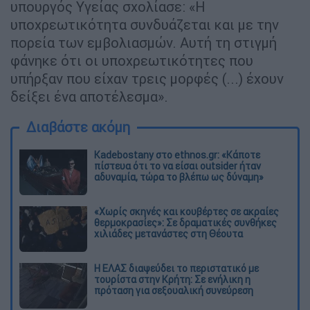
υπουργός Υγείας σχολίασε: «Η
υποχρεωτικότητα συνδυάζεται και με την
πορεία των εμβολιασμών. Αυτή τη στιγμή
φάνηκε ότι οι υποχρεωτικότητες που
υπήρξαν που είχαν τρεις μορφές (...) έχουν
δείξει ένα αποτέλεσμα».
Διαβάστε ακόμη
Kadebostany στο ethnos.gr: «Κάποτε
πίστευα ότι το να είσαι outsider ήταν
αδυναμία, τώρα το βλέπω ως δύναμη»
«Χωρίς σκηνές και κουβέρτες σε ακραίες
θερμοκρασίες»: Σε δραματικές συνθήκες
χιλιάδες μετανάστες στη Θέουτα
Η ΕΛΑΣ διαψεύδει το περιστατικό με
τουρίστα στην Κρήτη: Σε ενήλικη η
πρόταση για σεξουαλική συνεύρεση