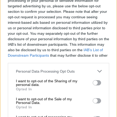
processing of your personal or sensitive information for
κατά το ήμισυ, σε μιάμιση με δύο ώρες: «Εγώ
targeted advertising by us, please use the below opt-out
section to confirm your selection. Please note that after your
εάν η κεταμίνη δράσει σε έναν άνθρωπο,
opt-out request is processed you may continue seeing
είμαι ικανός να την ανιχνεύσω σε περίπου
interest-based ads based on personal information utilized by
έξι με εξήμισι ώρες. Άρα ένας άνθρωπος αν
us or personal information disclosed to third parties prior to
πεθάνει από κεταμίνη είναι βέβαιο ότι στη
your opt-out. You may separately opt-out of the further
disclosure of your personal information by third parties on the
συνέχεια εγώ θα την ανιχνεύσω, εκτός εάν
IAB’s list of downstream participants. This information may
συμβεί το ακραίο ενδεχόμενο και ζήσει»
also be disclosed by us to third parties on the
IAB’s List of
τόνισε ο κ. Λέων.
Downstream Participants
that may further disclose it to other
third parties.
Τι δείχνει η ιατροδικαστική έκθεση
Please note that this website/app uses one or more Google
για τη Μαλένα
Personal Data Processing Opt Outs
services and may gather and store information including but
not limited to your visit or usage behaviour. You may click to
I want to opt-out of the Sharing of my
Λεπτομέρειες για την αρχική
ιατροδικαστική
personal data.
grant or deny consent to Google and its third-party tags to
Opted In
έκθεση
της
Μαλένας
αλλά και
τα δικά του
use your data for below specified purposes in below Google
ευρήματα από την
εξέτασή
που διενήργησε
consent section.
I want to opt-out of the Sale of my
Personal Data.
έδωσε στη δημοσιότητα ο
ιατροδικαστής
,
Opted In
Σωκράτης Τσαντίρης.