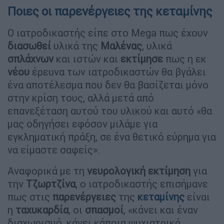
Ποιες οι παρενέργειες της κεταμίνης
Ο ιατροδικαστής είπε στο Mega πως έχουν
διασωθεί
υλικά της
Μαλένας
, υλικά
σπλάχνων
και ιστών και
εκτίμησε
πως η εκ
νέου
έρευνα των ιατροδικαστών θα βγάλει
ένα αποτέλεσμα που δεν θα βασίζεται μόνο
στην κρίση τους, αλλά μετά από
επανεξέταση αυτού του υλικού και αυτό «θα
μας οδηγήσει εφόσον μιλάμε για
εγκληματική πράξη, σε ένα θετικό εύρημα για
να είμαστε σαφείς».
Αναφορικά με τη
νευρολογική
εκτίμηση
για
την
Τζωρτζίνα
, ο ιατροδικαστής επισήμανε
πως στις
παρενέργειες
της
κεταμίνης
είναι
η
ταχυκαρδία
, οι
σπασμοί
, «κάνει και έναν
διαχωρισμό, κάνει κάποια ψυχιατρικά