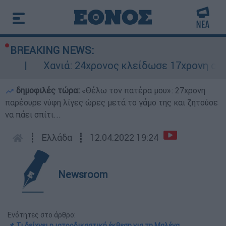
BREAKING NEWS:
Χανιά: 24χρονος κλείδωσε 17χρονη στο σπίτ
δημοφιλές τώρα:
«Θέλω τον πατέρα μου»: 27χρονη
παρέσυρε νύφη λίγες ώρες μετά το γάμο της και ζητούσε
να πάει σπίτι...
┋
Ελλάδα
┋
12.04.2022 19:24
Newsroom
Ενότητες στο άρθρο:
📌 Τι δείχνει η ιατροδικαστική έκθεση για τη Μαλένα