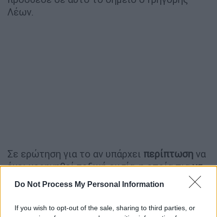
Λέων.
Σε ερώτηση για το αν υπάρχει
περίπτωση
να
έχει χορηγηθεί τοξική ουσία, η οποία πια
να
μην είναι ανιχνεύσιμη
, ο ιατροδικαστής
Do Not Process My Personal Information
μίλησε για την κεταμίνη τονίζοντας πως το
ανώτερο της δράσης της είναι τα 20 λεπτά
If you wish to opt-out of the sale, sharing to third parties, or
και έπειτα αποβάλλεται από τον οργανισμό,