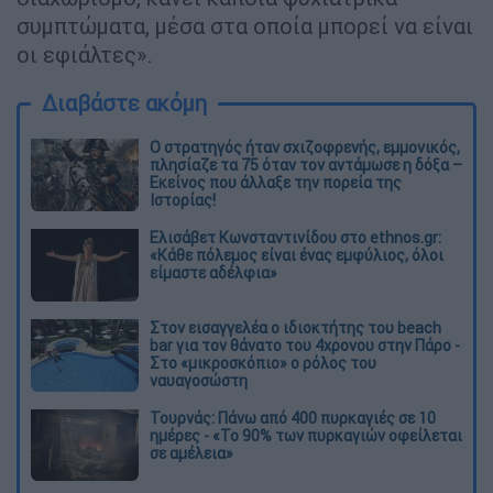
συμπτώματα, μέσα στα οποία μπορεί να είναι
οι εφιάλτες».
Διαβάστε ακόμη
O στρατηγός ήταν σχιζοφρενής, εμμονικός,
πλησίαζε τα 75 όταν τον αντάμωσε η δόξα –
Εκείνος που άλλαξε την πορεία της
Ιστορίας!
Ελισάβετ Κωνσταντινίδου στο ethnos.gr:
«Κάθε πόλεμος είναι ένας εμφύλιος, όλοι
είμαστε αδέλφια»
Στον εισαγγελέα ο ιδιοκτήτης του beach
bar για τον θάνατο του 4χρονου στην Πάρο -
Στο «μικροσκόπιο» ο ρόλος του
ναυαγοσώστη
Τουρνάς: Πάνω από 400 πυρκαγιές σε 10
ημέρες - «Το 90% των πυρκαγιών οφείλεται
σε αμέλεια»