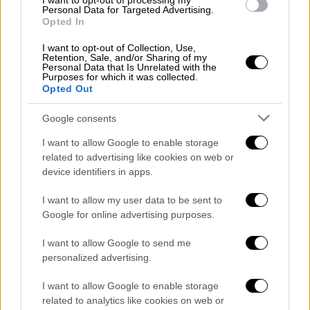
I want to opt-out of processing my
Personal Data for Targeted Advertising.
Ειδικότερα, ο κ. Τσαντίρης μίλησε στο Mega
Opted In
αρχικά για την ιατροδικαστική έκθεση του
κοριτσιού της οικογένειας από την Πάτρα
I want to opt-out of Collection, Use,
Retention, Sale, and/or Sharing of my
που έφυγε πρώτο από τη ζωή, στην οποία
Personal Data that Is Unrelated with the
Purposes for which it was collected.
αναγράφεται ότι κατέληξε λόγω ηπατικής
Opted Out
ανεπάρκειας. Υπενθυμίζεται πως μετά από
Google consents
αυτή την εξέλιξη η γονείς του κοριτσιού
προέβησαν
σε
μήνυση.
Έπειτα μεσολάβησε ο
I want to allow Google to enable storage
κ. Τσαντίρης για μία δεύτερη έρευνα.
related to advertising like cookies on web or
device identifiers in apps.
Ο ιατροδικαστής τώρα αποκλείει το
I want to allow my user data to be sent to
ενδεχόμενο της ηπατικής ανεπάρκειας,
Google for online advertising purposes.
σημειώνοντας ότι «τέθηκε υπόψιν του ο
θάνατος της Ίριδας, ο οποίος δεν είχε
I want to allow Google to send me
εξεταστεί ολοκληρωμένα». Σημείωσε
personalized advertising.
μάλιστα ότι ανέλαβε την εκ νέου έρευνα του
I want to allow Google to enable storage
θανάτου τον Απρίλιο του 2021, αφού η
related to analytics like cookies on web or