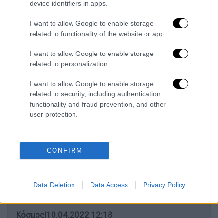
9χρονη Τζωρτζίνα έπαθε ανακοπή.
device identifiers in apps.
Ο κ. Τσαντίρης ανέφερε παράλληλα
I want to allow Google to enable storage
υπογράμμισε ότι είχε χαρακτηρίσει τον
related to functionality of the website or app.
θάνατο της Μαλένας
αδιευκρίνιστο
, που
I want to allow Google to enable storage
οφείλεται
σε άλλα αίτια
και μάλιστα είχε
related to personalization.
προτείνει να εξεταστεί η καρδιά και τα
σπλάχνα.
I want to allow Google to enable storage
related to security, including authentication
functionality and fraud prevention, and other
ΔΙΑΒΑΣΤΕ ΕΠΙΣΗΣ
user protection.
Μουσική
|
10.04.2022 13:00
Theodore: «Σε κάθε μου δίσκο
CONFIRM
προσπαθώ να δημιουργήσω μία
κάθαρση στο τέλος» - Στο «The
Voyage» μας ταξιδεύει στο διάστημα
Data Deletion
Data Access
Privacy Policy
Κόσμος
|
10.04.2022 12:18