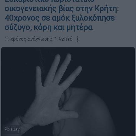
οικογενειακής βίας στην Κρήτη:
40χρονος σε αμόκ ξυλοκόπησε
σύζυγο, κόρη και μητέρα
🕛 χρόνος ανάγνωσης: 1 λεπτό ┋
Pixabay