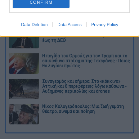
CONFIRM
Διαβάστε ακόμη
Data Deletion
Data Access
Privacy Policy
Το φθινοπωρινό σχέδιο Ανδρουλάκη: Η
αντεπίθεση του ΠΑΣΟΚ από την κοινωνία
έως τη ΔΕΘ
Η παγίδα του Ορμούζ για τον Τραμπ και το
επικίνδυνο στοίχημα της Τεχεράνης - Ποιος
θα λυγίσει πρώτος
Συναγερμός και σήμερα: Στο «κόκκινο»
Αττική και 6 περιφέρειες λόγω καύσωνα -
Αυξημένες περιπολίες και drones
Νίκος Καλογερόπουλος: Μια ζωή γεμάτη
θέατρο, σινεμά και ποίηση