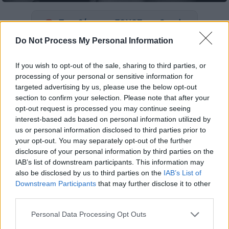
Προσθέστε το ΕΘΝΟΣ στη Google
Do Not Process My Personal Information
Θύματα
ξυλοδαρμού
έπεσαν
τρεις
γυναίκες
στη
Νέα Αλικαρνασσό
Κρήτης
.
If you wish to opt-out of the sale, sharing to third parties, or
Δράστης της επίθεσης
40χρονος
, ο οποίος
processing of your personal or sensitive information for
targeted advertising by us, please use the below opt-out
φέρεται να ξυλοκόπησε τη
39χρονη σύζυγό
section to confirm your selection. Please note that after your
του με κλωτσιές και μπουνιές σε διάφορα
opt-out request is processed you may continue seeing
σημεία του σώματός
της
αλλά και με
interest-based ads based on personal information utilized by
μεταλλικό αντικείμενο στην πλάτη, όπως
us or personal information disclosed to third parties prior to
your opt-out. You may separately opt-out of the further
κατήγγειλε το θύμα.
disclosure of your personal information by third parties on the
IAB’s list of downstream participants. This information may
Από τη μανία του δε γλίτωσε ούτε η
19χρονη
also be disclosed by us to third parties on the
IAB’s List of
κόρη
του που δέχθηκε
χτυπήματα
στο
Downstream Participants
that may further disclose it to other
πρόσωπό της ενώ
ο 40χρονος δε σταμάτησε
third parties.
εκεί. Στη συνέχεια επιτέθηκε στην ίδια του
Please note that this website/app uses one or more Google
Personal Data Processing Opt Outs
τη μητέρα αφού, σύμφωνα με την καταγγελία,
services and may gather and store information including but