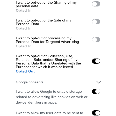
τη γρονθοκόπησε στην κοιλιά και την
not limited to your visit or usage behaviour. You may click to
I want to opt-out of the Sharing of my
personal data.
εξύβρισε αναφέρει το
ekriti.gr
.
grant or deny consent to Google and its third-party tags to
Opted In
use your data for below specified purposes in below Google
Για το περιστατικό που σημειώθηκε σε
consent section.
I want to opt-out of the Sale of my
Personal Data.
καταυλισμό Ρομά ενημερώθηκε ή Αστυνομία
Opted In
και συνέλαβε τον 40χρονο ο οποίος θα
I want to opt-out of processing my
δικαστεί στο
Αυτόφωρο
.
Personal Data for Targeted Advertising.
Opted In
Υπενθυμίζεται ότι είναι το δεύτερο
I want to opt-out of Collection, Use,
περιστατικό ενδοοικογενειακής βίας που
Retention, Sale, and/or Sharing of my
απασχόλησε την ΕΛ.ΑΣ καθώς ένας 58χρονος
Personal Data that Is Unrelated with the
Purposes for which it was collected.
από τη Λιθουανία που διέμενε σε ξενοδοχείο
Opted Out
της Αμμουδάρας, τράβηξε από τα μαλλιά τη
Google consents
σύζυγό του με συνέπεια εκείνη αν πέσει
πάνω στον τοίχο και να τραυματιστεί στο
I want to allow Google to enable storage
κεφάλι.
related to advertising like cookies on web or
device identifiers in apps.
ΔΙΑΒΑΣΤΕ ΕΠΙΣΗΣ
I want to allow my user data to be sent to