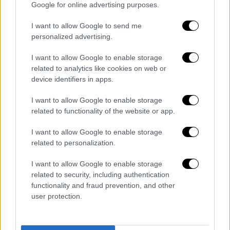
Google for online advertising purposes.
Ελλάδα
|
16.05.2022 13:53
I want to allow Google to send me
Πύργος - Εξαφάνιση Θύμιου: O
personalized advertising.
39χρονος ζει και κρύβεται εκτιμά
αστυνομική πηγή - Σε δύο μέτωπα η
I want to allow Google to enable storage
έρευνες
related to analytics like cookies on web or
device identifiers in apps.
Κόσμος
|
16.05.2022 13:33
I want to allow Google to enable storage
related to functionality of the website or app.
Πόλεμος στην Ουκρανία: Λευκή
σημαία στο Αζοφστάλ - Γίνονται
I want to allow Google to enable storage
διαπραγματεύσεις, λέει η Μόσχα
related to personalization.
I want to allow Google to enable storage
Ελλάδα
|
16.05.2022 13:23
related to security, including authentication
Φρικτός θάνατος για άστεγο στην
functionality and fraud prevention, and other
Αλεξανδρούπολη: Διαμελίστηκε σε
user protection.
κάδο πολτοποίησης απορριμμάτων