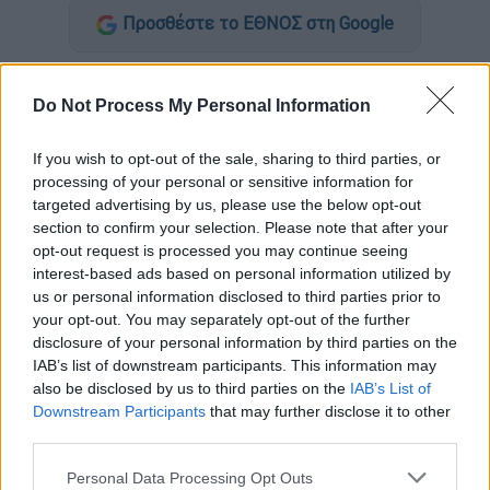
Προσθέστε το ΕΘΝΟΣ στη Google
Αναπτύσσοντας ταχύτητα και
Do Not Process My Personal Information
πραγματοποιώντας επικίνδυνους ελιγμούς
επιχείρησε ανεπιτυχώς
να
διαφύγει
της
If you wish to opt-out of the sale, sharing to third parties, or
σύλληψης
διακινητής
ο οποίος μετέφερε με
processing of your personal or sensitive information for
Ι.Χ.Ε. αυτοκίνητο
πέντε
μετανάστες
που
targeted advertising by us, please use the below opt-out
εισήλθαν στη χώρα.
section to confirm your selection. Please note that after your
opt-out request is processed you may continue seeing
Προσπάθησε να διαφύγει με
interest-based ads based on personal information utilized by
επικίνδυνους ελιγμούς
us or personal information disclosed to third parties prior to
your opt-out. You may separately opt-out of the further
disclosure of your personal information by third parties on the
Συγκεκριμένα την Τρίτη, 28 Ιουνίου, στον
IAB’s list of downstream participants. This information may
οικισμό
Γλυφάδας Ροδόπης
,
αστυνομικοί
also be disclosed by us to third parties on the
IAB’s List of
της Συνοριακής Φύλαξης Σαπών
Downstream Participants
that may further disclose it to other
πραγματοποίησαν σήμα στάσης στο εν λόγω
third parties.
όχημα, ο οδηγός του οποίου δε
Please note that this website/app uses one or more Google
Personal Data Processing Opt Outs