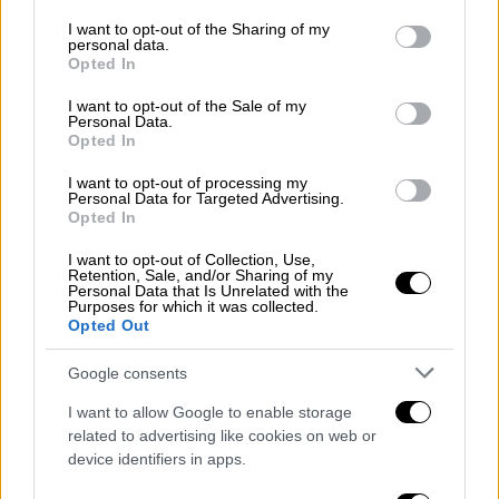
συμμορφώθηκε αλλά ανέπτυξε ταχύτητα
services and may gather and store information including but
συνεχίζοντας τη διαδρομή του
not limited to your visit or usage behaviour. You may click to
I want to opt-out of the Sharing of my
personal data.
grant or deny consent to Google and its third-party tags to
πραγματοποιώντας επικίνδυνους ελιγμούς
Opted In
use your data for below specified purposes in below Google
με αποτέλεσμα
το όχημα να εκτραπεί της
consent section.
I want to opt-out of the Sale of my
πορείας του και να ακινητοποιηθεί,
χωρίς να
Personal Data.
Opted In
τραυματιστούν οι επιβαίνοντες. Ο
διακινητής, που στερείται άδειας
I want to opt-out of processing my
Personal Data for Targeted Advertising.
ικανότητας οδήγησης,
επιχείρησε να
Opted In
διαφύγει πεζός αλλά συνελήφθη.
I want to opt-out of Collection, Use,
Retention, Sale, and/or Sharing of my
Σημειώνεται πως
την ίδια μέρα αστυνομικοί
Personal Data that Is Unrelated with the
του Τμήματος Συνοριακής Φύλαξης Τυχερού
Purposes for which it was collected.
Opted Out
εντόπισαν και συνέλαβαν διακινητή
διότι
εντοπίστηκε σε αγροτική οδό πλησίον του
Google consents
οικισμού
Κήπων Έβρου
να έχει επιβιβάσει
I want to allow Google to enable storage
σε Ι.Χ.Ε. αυτοκίνητο τρεις μετανάστες που
related to advertising like cookies on web or
στερούνταν ταξιδιωτικών εγγράφων.
device identifiers in apps.