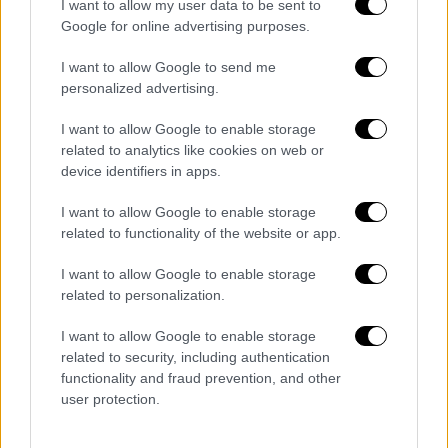
Όλες οι ειδήσεις
I want to allow my user data to be sent to
Google for online advertising purposes.
Ανοίγει ο δρόμος για τον εκσυγχρονισμό
των τουρκικών F-16 μετά την άρση του βέτο
I want to allow Google to send me
personalized advertising.
από την Άγκυρα - Τι ανακοινώθηκε από το
υπουργείο Άμυνας
I want to allow Google to enable storage
related to analytics like cookies on web or
Ραγδαίες εξελίξεις: «Μόνη ύποπτη» για τους
device identifiers in apps.
θανάτους Μαλένας και Ίριδας η Ρούλα
Πισπιρίγκου - Καλείται να καταθέσει
I want to allow Google to enable storage
related to functionality of the website or app.
«Καταπέλτης» ο εισαγγελέας για Λιγνάδη:
I want to allow Google to enable storage
Προτείνει ενοχή για τρεις βιασμούς - «Δεν
related to personalization.
έδωσε πειστικές απαντήσεις»
I want to allow Google to enable storage
Θέλει δουλειά το μαλλί του Τσιτσιπά:
related to security, including authentication
20λεπτο χτένισμα, ελαιόλαδο, baby oil και
functionality and fraud prevention, and other
user protection.
ελληνική ρίγανη!