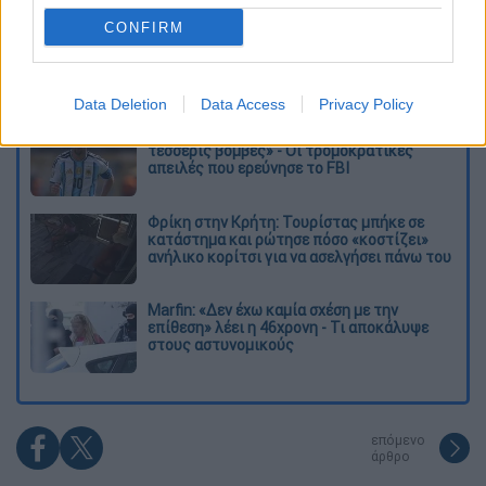
Διαβάστε ακόμη
CONFIRM
Επιστήμονες ανακάλυψαν τον τέταρτο
γνωστό τύπο μεταδοτικού καρκίνου στον
κόσμο
Data Deletion
Data Access
Privacy Policy
Μουντιάλ 2026: «Θα ανατινάξω τον Μέσι με
τέσσερις βόμβες» - Οι τρομοκρατικές
απειλές που ερεύνησε το FBI
Φρίκη στην Κρήτη: Τουρίστας μπήκε σε
κατάστημα και ρώτησε πόσο «κοστίζει»
ανήλικο κορίτσι για να ασελγήσει πάνω του
Marfin: «Δεν έχω καμία σχέση με την
επίθεση» λέει η 46χρονη - Τι αποκάλυψε
στους αστυνομικούς
επόμενο
άρθρο