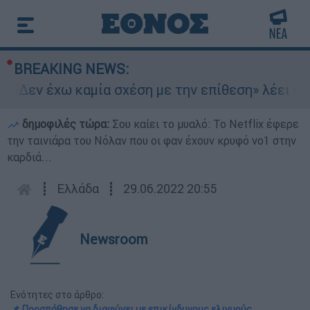
BREAKING NEWS:
«Δεν έχω καμία σχέση με την επίθεση» λέει η 46
δημοφιλές τώρα:
Σου καίει το μυαλό: Το Netflix έφερε
την ταινιάρα του Νόλαν που οι φαν έχουν κρυφό νο1 στην
καρδιά...
┋
Ελλάδα
┋
29.06.2022 20:55
Newsroom
Ενότητες στο άρθρο:
📌 Προσπάθησε να διαφύγει με επικίνδυνους ελιγμούς