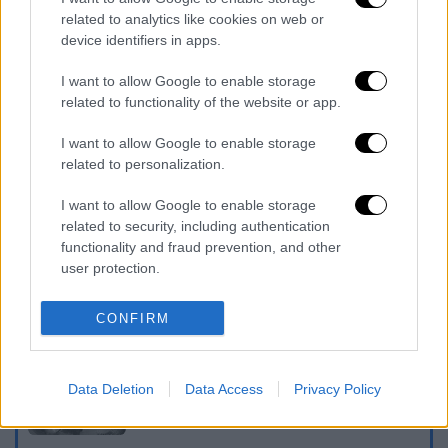
καταθέσουν πέντε πρόσωπα
related to analytics like cookies on web or
Οργή στις ΗΠΑ για νέο επεισόδιο
device identifiers in apps.
αστυνομικής βίας: Άγριος ξυλοδαρμός
συλληφθέντα από τρεις αστυνομικούς
I want to allow Google to enable storage
related to functionality of the website or app.
Φόροι: Οδικός χάρτης για 6 νέες
μειώσεις – Το κυβερνητικό σχέδιο
I want to allow Google to enable storage
Ποια κρίση; Η πετρελαιοπηγή στο
related to personalization.
Μοσχάτο που θα μας έλυνε όλα τα
I want to allow Google to enable storage
προβλήματα
related to security, including authentication
functionality and fraud prevention, and other
Διαβάστε ακόμη
user protection.
Δημιούργησαν με AI νέους ιούς μέσα σε
λίγες ώρες - Γιατί προβληματίζονται οι
CONFIRM
επιστήμονες
Σαν το τρομακτικό It: 15χρονο ντυμένος
Data Deletion
Data Access
Privacy Policy
κλόουν μαχαίρωσε μέχρι θανάτου
ηλικιωμένο - Τον κατέγραψε κάμερα