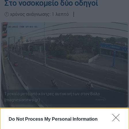
Στο νοσοκομείο δύο οδηγοί
🕛 χρόνος ανάγνωσης: 1 λεπτό ┋
Tροχαίο μετά από κόντρες αυτοκινήτων στον Βόλο
(magnesianews.gr)
Προσθέστε το ΕΘΝΟΣ στη Google
Do Not Process My Personal Information