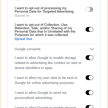
I want to opt-out of processing my
Personal Data for Targeted Advertising.
Opted In
I want to opt-out of Collection, Use,
Retention, Sale, and/or Sharing of my
Personal Data that Is Unrelated with the
Purposes for which it was collected.
Opted Out
Google consents
Από τη σύγκρουση οι δύο οδηγοί
μεταφέρθηκαν τραυματισμένοι στο
I want to allow Google to enable storage
νοσοκομείο
του Βόλου και τέσσερα ΙΧ
related to advertising like cookies on web or
device identifiers in apps.
υπέστησαν μεγάλες υλικές ζημιές.
I want to allow my user data to be sent to
ΟΛΕΣ ΟΙ ΕΙΔΗΣΕΙΣ
Google for online advertising purposes.
Το ΠΑΣΟΚ-ΚΙΝΑΛ κατέθεσε αίτημα για
I want to allow Google to send me
άμεση σύγκληση της Επιτροπής Θεσμών
personalized advertising.
και Διαφάνειας της Βουλής - Ζητά να
I want to allow Google to enable storage