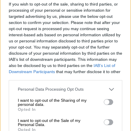
If you wish to opt-out of the sale, sharing to third parties, or
Στο «φως» έρχεται
βίντεο
-
ντοκουμέντο
processing of your personal or sensitive information for
από τη στιγμή της
σύγκρουσης
δυο
targeted advertising by us, please use the below opt-out
αυτοκινήτων στον
Βόλο
, στην οδό Λαρίσης,
section to confirm your selection. Please note that after your
που έτρεχαν με
μεγάλη ταχύτητα
.
opt-out request is processed you may continue seeing
interest-based ads based on personal information utilized by
Το τροχαίο σημειώθηκε το απόγευμα του
us or personal information disclosed to third parties prior to
your opt-out. You may separately opt-out of the further
Σαββάτου, όταν
δύο αυτοκίνητα
-που έκαναν
disclosure of your personal information by third parties on the
πιθανότατα κόντρες-
συγκρούστηκαν
και
IAB’s list of downstream participants. This information may
έπεσαν πάνω σε δύο παρκαρισμένα οχήματα.
also be disclosed by us to third parties on the
IAB’s List of
Downstream Participants
that may further disclose it to other
Οι οδηγοί
τραυματίστηκαν
, ενώ τα πράγματα
third parties.
θα μπορούσαν να ήταν πιο δυσάρεστα, καθώς
Please note that this website/app uses one or more Google
Personal Data Processing Opt Outs
λίγα δευτερόλεπτα νωρίτερα, περνούσε από
services and may gather and store information including but
το σημείο της σύγκρουσης, ένας ποδηλάτης,
not limited to your visit or usage behaviour. You may click to
I want to opt-out of the Sharing of my
personal data.
σύμφωνα με το
magnesianews.gr
.
grant or deny consent to Google and its third-party tags to
Opted In
use your data for below specified purposes in below Google
consent section.
I want to opt-out of the Sale of my
Personal Data.
Opted In