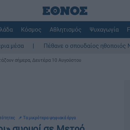
λάδα
Κόσμος
Αθλητισμός
Ψυχαγωγία
F
Πέθανε ο σπουδαίος ηθοποιός Νίκος Καλογ
ρτάζουν σήμερα, Δευτέρα 10 Αυγούστου
ατότητες
📌 Τα μικρότερα ψηφιακά έργα
οι» συρμοί σε Μετρό