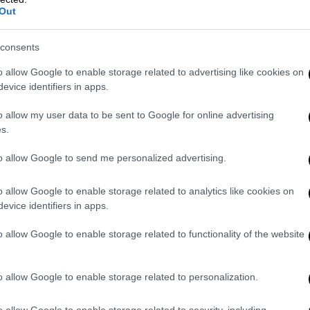
 συστημάτων τόσο επί των συρμών όσο και
Out
λοφορίας (ΚΕΛ).
ν μεταξύ τους ασύρματα έως και 10 φορές
consents
υνεχώς τη θέση κάθε συρμού με υψηλή
o allow Google to enable storage related to advertising like cookies on
. Κουρέτας η πιθανότητα κρίσιμου λάθους
evice identifiers in apps.
εις κάτι 1 δισεκ. φορές, υπάρχει μία
o allow my user data to be sent to Google for online advertising
ι για απειροελάχιστη πιθανότητα σε σχέση
s.
to allow Google to send me personalized advertising.
ήματος
οι χρονοαποστάσεις των συρμών θα
δευτερόλεπτα ή και λιγότερο στα 75
o allow Google to enable storage related to analytics like cookies on
στα οφέλη του συγκαταλέγονται «το
evice identifiers in apps.
ασφάλειας, τα ανύπαρκτα ανθρώπινα λάθη
o allow Google to enable storage related to functionality of the website
ρος εξοπλισμός και η λιγότερη συντήρηση».
υνατότητες
o allow Google to enable storage related to personalization.
ασταθούν
εξελιγμένες κάμερες σε σταθμούς
o allow Google to enable storage related to security, including