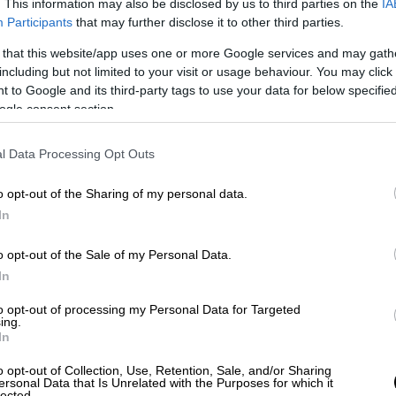
. This information may also be disclosed by us to third parties on the
IA
μή ή να αποσύρονται μόνα τους προς το
Participants
that may further disclose it to other third parties.
ωρίς οδηγό,
οι αποβάθρες θα είναι
υ θα ανοίγουν με την έλευση του συρμού
 that this website/app uses one or more Google services and may gath
including but not limited to your visit or usage behaviour. You may click 
ηδενιστεί η πιθανότητα πτώσης στις
 to Google and its third-party tags to use your data for below specifi
ogle consent section.
ιρία λειτουργίας θα έχει ανά πάσα στιγμή
l Data Processing Opt Outs
τις ακριβείς ανάγκες σε ανταλλακτικά
είωση των εξόδων για συντήρηση.
o opt-out of the Sharing of my personal data.
In
α κάνουν πιο εύκολη τη μετακίνηση για
σσαλονίκης όσο και η Γραμμή 4 της Αθήνας
o opt-out of the Sale of my Personal Data.
α σηματοδότησης και ελέγχου, το οποίο θα
In
πρόσκρουση συρμών
. Το CBTC εφαρμόζεται
to opt-out of processing my Personal Data for Targeted
ούς όπως θα είναι οι συγκεκριμένες.
ing.
In
υτόχρονο και συνεχή υπολογισμό της θέσης
o opt-out of Collection, Use, Retention, Sale, and/or Sharing
ίνησης όλων των συρμών στη γραμμή με τη
ersonal Data that Is Unrelated with the Purposes for which it
lected.