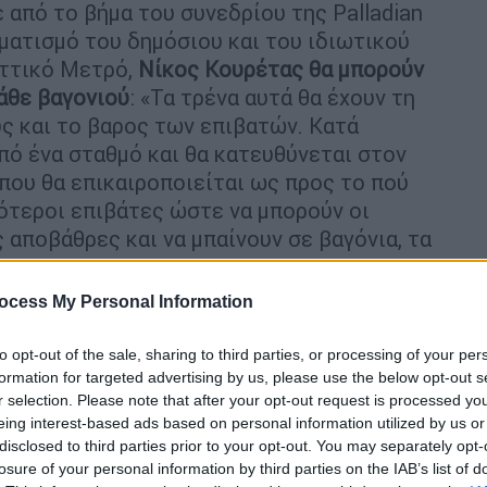
 από το βήμα του συνεδρίου της Palladian
ματισμό του δημόσιου και του ιδιωτικού
Αττικό Μετρό,
Νίκος Κουρέτας
θα μπορούν
άθε βαγονιού
: «Τα τρένα αυτά θα έχουν τη
ς και το βαρος των επιβατών. Κατά
πό ένα σταθμό και θα κατευθύνεται στον
 που θα επικαιροποιείται ως προς το πού
γότεροι επιβάτες ώστε να μπορούν οι
 αποβάθρες και να μπαίνουν σε βαγόνια, τα
ocess My Personal Information
ή διαμόρφωση των χρονοαποστάσεων των
ν αριθμό των επιβατών στους σταθμούς σε
to opt-out of the sale, sharing to third parties, or processing of your per
ρέχονται από ένα εξελιγμένο λογισμικό, το
formation for targeted advertising by us, please use the below opt-out s
τις πύλες των σταθμών, αλλά και από τις
r selection. Please note that after your opt-out request is processed y
ταθούν.
eing interest-based ads based on personal information utilized by us or
disclosed to third parties prior to your opt-out. You may separately opt-
 ενώ
«τα τρένα θα μπορούν αυτόματα να
losure of your personal information by third parties on the IAB’s list of