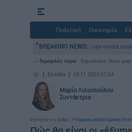
Πολιτική
Οικονομία
Ελ
ι Ηλείας - Επιχείρησαν εννέα εναέρια μέσα
BREAKING NEWS:
δημοφιλές τώρα:
Εορτολόγιο: Ποιοι γιο
┋
Ελλάδα
┋
03.11.2022 07:24
Μαρία Λιλιοπούλου
Συντάκτρια
Ενότητες στο άρθρο:
📌 Κάμερες με εξελιγμένες δυν
Πώς θα είναι οι «έξυπν