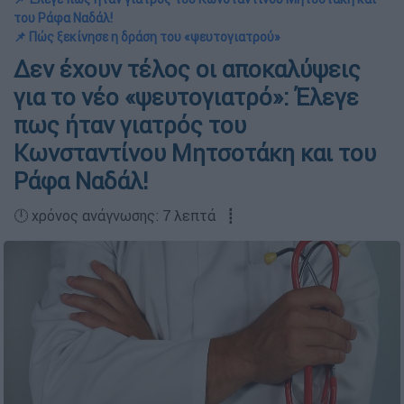
του Ράφα Ναδάλ!
📌 Πώς ξεκίνησε η δράση του «ψευτογιατρού»
Δεν έχουν τέλος οι αποκαλύψεις
για το νέο «ψευτογιατρό»: Έλεγε
πως ήταν γιατρός του
Κωνσταντίνου Μητσοτάκη και του
Ράφα Ναδάλ!
🕛 χρόνος ανάγνωσης: 7 λεπτά ┋