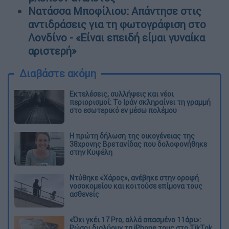
Νατάσσα Μποφίλιου: Απάντησε στις
αντιδράσεις για τη φωτογράφιση στο
Λονδίνο - «Είναι επειδή είμαι γυναίκα
αριστερή»
Διαβάστε ακόμη
Εκτελέσεις, συλλήψεις και νέοι
περιορισμοί: Το Ιράν σκληραίνει τη γραμμή
στο εσωτερικό εν μέσω πολέμου
Η πρώτη δήλωση της οικογένειας της
38χρονης Βρετανίδας που δολοφονήθηκε
στην Κυψέλη
Ντύθηκε «Χάρος», ανέβηκε στην οροφή
νοσοκομείου και κοιτούσε επίμονα τους
ασθενείς
«Όχι γκέι 17 Pro, αλλά σπασμένο 11άρι»:
Ρώσοι διαλύουν τα iPhone τους στο TikTok