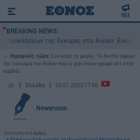
BREAKING NEWS:
λήσεων της Άγκυρας στο Αιγαίο: Εικονική αερομ
δημοφιλές τώρα:
Σου καίει το μυαλό: Το Netflix έφερε
την ταινιάρα του Νόλαν που οι φαν έχουν κρυφό νο1 στην
καρδιά...
┋
Ελλάδα
┋
20.01.2023 17:56
Newsroom
Ενότητες στο άρθρο:
📌 Έλεγε πως ήταν γιατρός του Κωνσταντίνου Μητσοτάκη και