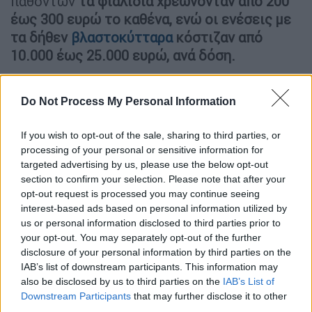
παθόντων
τα φιαλίδια χρεώνονταν από 200
έως 300 ευρώ το καθένα, ενώ οι ενέσεις με
τα δήθεν
βλαστοκύτταρα
κόστιζαν από
10.000 έως 25.000 ευρώ, ανά δόση.
Πώς ξεκίνησαν οι έρευνες
Do Not Process My Personal Information
Αναφερόμενος στο χρονικό της υπόθεσης, ο
διευθυντής της Ασφάλειας Θεσσαλονίκης,
If you wish to opt-out of the sale, sharing to third parties, or
Σταύρος Κεσελίδης
, επισήμανε ότι οι
processing of your personal or sensitive information for
targeted advertising by us, please use the below opt-out
αστυνομικές έρευνες ξεκίνησαν το
section to confirm your selection. Please note that after your
Δεκέμβριο του 2020 από το Τμήμα Δίωξης
opt-out request is processed you may continue seeing
Οργανωμένου Εγκλήματος Θεσσαλονίκης,
interest-based ads based on personal information utilized by
όταν ο αδελφός ενός εκ των θυμάτων που
us or personal information disclosed to third parties prior to
your opt-out. You may separately opt-out of the further
κατέληξε, κατήγγειλε τη δράση τους. Όπως
disclosure of your personal information by third parties on the
διευκρίνισε ο ταξίαρχος της ΕΛ.ΑΣ, αυτός
IAB’s list of downstream participants. This information may
δεν ήταν ο πρώτος χρονικά
also be disclosed by us to third parties on the
IAB’s List of
καταγεγραμμένος θάνατος, καθώς είχαν
Downstream Participants
that may further disclose it to other
third parties.