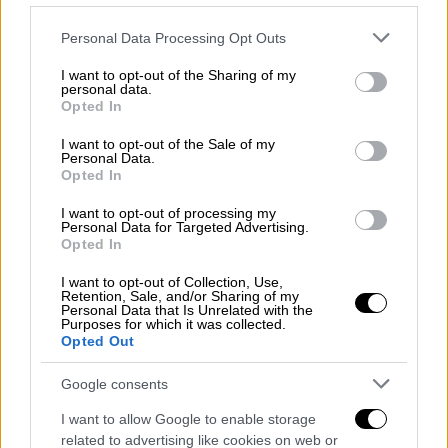
προηγηθεί σε προγενέστερο στάδιο κι
άλλοι.
Please note that this website/app uses one or more Google
Personal Data Processing Opt Outs
services and may gather and store information including but
Ο κ. Κεσελίδης ανέφερε ότι ο 66χρονος
not limited to your visit or usage behaviour. You may click to
I want to opt-out of the Sharing of my
personal data.
κάτοικος Αθηνών -που εξεταζόμενος ως
grant or deny consent to Google and its third-party tags to
Opted In
use your data for below specified purposes in below Google
ύποπτος στο πλαίσιο της διενεργηθείσας
consent section.
I want to opt-out of the Sale of my
προκαταρκτικής εξέτασης αρνήθηκε όσα του
Personal Data.
αποδίδονται-
είχε καταγγελθεί το 2016 για
Opted In
ανάλογη απάτη
. «Είχε υποβληθεί τότε
I want to opt-out of processing my
μήνυση στην Εισαγγελία Πρωτοδικών
Personal Data for Targeted Advertising.
Opted In
Αθηνών, κατέστη κατηγορούμενος και του
επιβλήθηκε ο περιοριστικός όρος της
I want to opt-out of Collection, Use,
Retention, Sale, and/or Sharing of my
εμφάνισης τρεις φορές το μήνα στο
Personal Data that Is Unrelated with the
Purposes for which it was collected.
αστυνομικό τμήμα του τόπου διαμονής του»,
Opted Out
σημείωσε ο κ. Κεσελίδης. Αυτό δεν πτόησε,
όμως, τον «ψευτογιατρό»,
που συνέχισε την
Google consents
αναζήτηση θυμάτων μέχρι το τέλος του
I want to allow Google to enable storage
2021, οπότε καταγγέλθηκε από το τελευταίο
related to advertising like cookies on web or