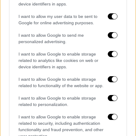
θύμα
. «Διατήρησε το φυσιοθεραπευτήριό
device identifiers in apps.
του μέχρι και το 2022 και συνέχισε να κάνεις
I want to allow my user data to be sent to
συνεδρίες», σημείωσε ο ταξίαρχος, ενώ
Google for online advertising purposes.
ερωτηθείς για τη γνωριμία του με τον
συγκατηγορούμενό του γιατρό ανέφερε ότι
I want to allow Google to send me
personalized advertising.
γνωρίστηκαν μέσω της Ελληνογερμανίδας
συζύγου του 66χρονου. Ο 72χρονος Γερμανός
I want to allow Google to enable storage
φέρεται να είχε αποκτήσει ΑΦΜ στην
related to analytics like cookies on web or
Ελλάδα παράσχοντας ακόμη και υπηρεσίες
device identifiers in apps.
στο χώρο εργασίας του φυσιοθεραπευτή.
I want to allow Google to enable storage
related to functionality of the website or app.
Θύματα σε όλη την Ελλάδα
I want to allow Google to enable storage
related to personalization.
I want to allow Google to enable storage
related to security, including authentication
functionality and fraud prevention, and other