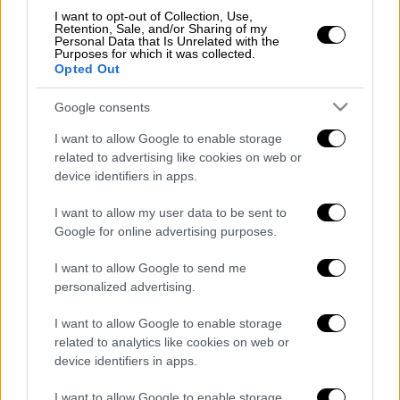
μετά τον σεισμό: Πάνω από 8.000 οι
I want to opt-out of Collection, Use,
νεκροί - Οι προκλήσεις των διασωστών
Retention, Sale, and/or Sharing of my
Personal Data that Is Unrelated with the
Επιμένει η κακοκαιρία Μπάρμπαρα:
Purposes for which it was collected.
Opted Out
Πυκνές χιονοπτώσεις και σήμερα - Οι
περιοχές στο επίκεντρο και η
Google consents
προειδοποίηση Μαρουσάκη
I want to allow Google to enable storage
Εκλογές 2023: Αποκωδικοποιώντας την
related to advertising like cookies on web or
ομιλία Μητσοτακη στη Βουλή -Τα
device identifiers in apps.
πολιτικά μηνύματα, τα εκλογικά
διλήμματα και το target group
I want to allow my user data to be sent to
Google for online advertising purposes.
Ποιος ήταν ο πρώτος πολίτης -
επιβάτης της ελληνικής αεροπορίας:
I want to allow Google to send me
Σαν σήμερα η πτήση που έμεινε στην
personalized advertising.
Ιστορία
I want to allow Google to enable storage
Στεγαστικά δάνεια: 14.088 αιτήσεις για
related to analytics like cookies on web or
την επιδότηση της αύξησης των
device identifiers in apps.
επιτοκίων
I want to allow Google to enable storage