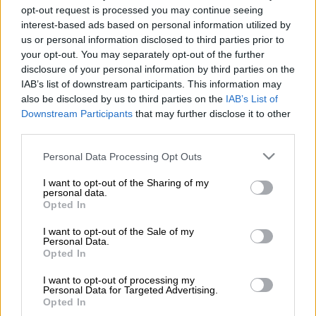
opt-out request is processed you may continue seeing
Προσθέστε το ΕΘΝΟΣ στη Google
interest-based ads based on personal information utilized by
us or personal information disclosed to third parties prior to
Τροχαίο σημειώθηκε στην
Βασιλίσσης
your opt-out. You may separately opt-out of the further
Σοφίας
, όταν ένα
λεωφορείο
συγκρούστηκε
disclosure of your personal information by third parties on the
IAB’s list of downstream participants. This information may
με ένα
αυτοκίνητο
.
also be disclosed by us to third parties on the
IAB’s List of
Downstream Participants
that may further disclose it to other
Σύμφωνα με όσα μετέδωσε το OPEN, από τη
third parties.
σύγκρουση τραυματίστηκαν
δώδεκα περίπου
Please note that this website/app uses one or more Google
άνθρωποι
, αλλά ευτυχώς όχι σοβαρά.
Personal Data Processing Opt Outs
services and may gather and store information including but
not limited to your visit or usage behaviour. You may click to
I want to opt-out of the Sharing of my
Τα αίτια του ατυχήματος δεν έχουν
personal data.
grant or deny consent to Google and its third-party tags to
ξεκαθαριστεί ωστόσο πιθανόν να
Opted In
use your data for below specified purposes in below Google
προκλήθηκε λόγω της ολισθηρότητας του
consent section.
I want to opt-out of the Sale of my
δρόμου από τον παγετό.
Personal Data.
Opted In
ΟΛΕΣ ΟΙ ΕΙΔΗΣΕΙΣ
I want to opt-out of processing my
Personal Data for Targeted Advertising.
Mάχη με τον χρόνο σε Τουρκία και Συρία
Opted In