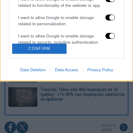
Διαβάστε ακόμη
related to functionality of the website or app.
O στρατηγός ήταν σχιζοφρενής, εμμονικός,
I want to allow Google to enable storage
πλησίαζε τα 75 όταν τον αντάμωσε η δόξα –
related to personalization.
Εκείνος που άλλαξε την πορεία της
Ιστορίας!
I want to allow Google to enable storage
Ελισάβετ Κωνσταντινίδου στο ethnos.gr:
related to security, including authentication
«Κάθε πόλεμος είναι ένας εμφύλιος, όλοι
functionality and fraud prevention, and other
CONFIRM
είμαστε αδέλφια»
user protection.
Στον εισαγγελέα ο ιδιοκτήτης του beach
Data Deletion
Data Access
Privacy Policy
bar για τον θάνατο του 4χρονου στην Πάρο -
Στο «μικροσκόπιο» ο ρόλος του
ναυαγοσώστη
Τουρνάς: Πάνω από 400 πυρκαγιές σε 10
ημέρες - «Το 90% των πυρκαγιών οφείλεται
σε αμέλεια»
επόμενο
άρθρο