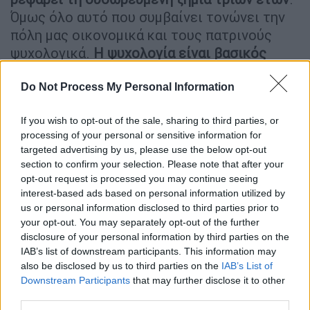
Όμως όλο αυτό που συμβαίνει τονώνει την
πόλη μας οικονομικά και τους πατρινούς
ψυχολογικά.
Η ψυχολογία είναι βασικός
παράγοντας
. Θέλω να τονίσω πως όλες μας
οι δράσεις έχουν πάει πολύ καλά.
Από τις 17
Do Not Process My Personal Information
Γενάρη
που ξεκινήσαμε με όλες τις
If you wish to opt-out of the sale, sharing to third parties, or
γιορταστικές δράσεις και την ποδηλατάδα
processing of your personal or sensitive information for
στις 11 Φεβρουαρίου».
targeted advertising by us, please use the below opt-out
section to confirm your selection. Please note that after your
opt-out request is processed you may continue seeing
Πάνω από 65.000 επισκέπτες
interest-based ads based on personal information utilized by
us or personal information disclosed to third parties prior to
Η Ηρώ Ειρήνη Κουρή αναφέρθηκε και στον
your opt-out. You may separately opt-out of the further
αυξημένο αριθμό επισκεπτών που έχουν
disclosure of your personal information by third parties on the
αρχίσει να σπεύδουν στην Πάτρα από κάθε
IAB’s list of downstream participants. This information may
γωνιά της Ελλάδας: «Από σήμερα κιόλας η
also be disclosed by us to third parties on the
IAB’s List of
Downstream Participants
that may further disclose it to other
κίνηση είναι πολύ αυξημένη. Μόνο για την
third parties.
Παρασκευή 24 Φεβρουαρίου το
ΚΤΕΛ