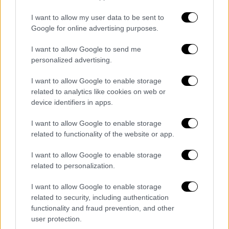
ΠΑΡΑΣΚΕΥΗ 24 ΦΕΒΡΟΥΑΡΙΟΥ 2023
I want to allow my user data to be sent to
19:00: Παρέλαση Αρμάτων του Δήμου
Google for online advertising purposes.
Πατρέων στο κέντρο της πόλης
I want to allow Google to send me
19:00: Δρώμενο – Παρέλαση του Θεάτρου
personalized advertising.
Δρόμου – Helix Action theatre «Όλα Λευκά»
I want to allow Google to enable storage
στο κέντρο της πόλης με κατάληξη στην
related to analytics like cookies on web or
πλατεία Γεωργίου. Συμμετέχουν δέκα
device identifiers in apps.
ηθοποιοί και τρεις μουσικοί με κρουστά και
I want to allow Google to enable storage
πνευστά όργανα, ξυλοπόδαρα με αναρτήσεις,
related to functionality of the website or app.
ακροβάτες και ζογκλέρ με εντυπωσιακά
κοστούμια.
I want to allow Google to enable storage
related to personalization.
21:30: Συναυλία: Goran Bregovic & The
Wedding and Funeral Band, στην πλατεία
I want to allow Google to enable storage
related to security, including authentication
Γεωργίου Α’
functionality and fraud prevention, and other
user protection.
ΣΑΒΒΑΤΟ 25 ΦΕΒΡΟΥΑΡΙΟΥ