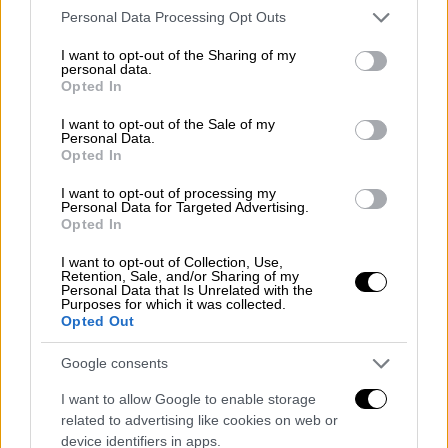
Please note that this website/app uses one or more Google
Πατρών με ενημέρωσε πως θα φτάσουν στην
Personal Data Processing Opt Outs
services and may gather and store information including but
πόλη μας 10.000 επισκέπτες. Φανταστείτε
not limited to your visit or usage behaviour. You may click to
I want to opt-out of the Sharing of my
τους χιλιάδες επισκέπτες που θα έρθουν
personal data.
grant or deny consent to Google and its third-party tags to
Opted In
οδικώς. Δε μου αρέσει να μιλάω με αόριστα
use your data for below specified purposes in below Google
νούμερα αλλά σίγουρα
οι επισκέπτες θα
consent section.
I want to opt-out of the Sale of my
Personal Data.
ξεπεράσουν τους 65.000
. Φυσικά τα
Opted In
ξενοδοχεία μας είναι γεμάτα και η
I want to opt-out of processing my
πληρότητα αγγίζει το 100%».
Personal Data for Targeted Advertising.
Opted In
Επί ποδός βρίσκονται όλοι οι εργαζόμενοι
I want to opt-out of Collection, Use,
του Δήμου Πάτρας και ειδικά τα συνεργεία
Retention, Sale, and/or Sharing of my
στην καθαριότητα, στον οδοφωτισμό, στην
Personal Data that Is Unrelated with the
Purposes for which it was collected.
ασφάλεια και φυσικά στο καρναβαλικό
Opted Out
συνεργείο.
Google consents
ΤΟ ΠΡΟΓΡΑΜΜΑ ΤΟΥ ΚΑΡΝΑΒΑΛΙΟΥ ΤΟ
I want to allow Google to enable storage
ΤΡΙΗΜΕΡΟ
related to advertising like cookies on web or
device identifiers in apps.