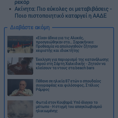
ρεκόρ
Ακίνητα: Πιο εύκολες οι μεταβιβάσεις -
Ποιο πιστοποιητικό καταργεί η ΑΑΔΕ
Διαβάστε ακόμη
«Είχαν άδεια για τις Αλυκές,
προσγειώθηκαν στο... Σαρακήνικο:
Προθεσμία να απολογηθούν ζήτησαν
χειριστής και ιδιοκτήτης
Έκκληση για περιορισμό της κατανάλωσης
νερού στη Σάρτη Χαλκιδικής - Ζητούν να
κλείσουν τα ντους στα beach bars
Πέθανε σε ηλικία 87 ετών ο σπουδαίος
συγγραφέας και φιλόσοφος, Στέλιος
Ράμφος
Φωτιά στον Κουβαρά: Υπό έλεγχο το
μέτωπο - Η στιγμή του απεγκλωβισμού
ηλικιωμένης