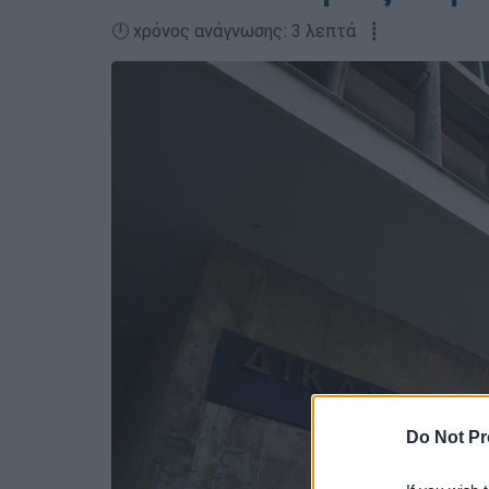
🕛 χρόνος ανάγνωσης: 3 λεπτά ┋
Do Not Pr