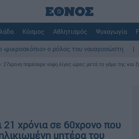
λάδα
Κόσμος
Αθλητισμός
Ψυχαγωγία
F
οσκόπιο» ο ρόλος του ναυαγοσώστη
Συναγε
 27χρονη παρέσυρε νύφη λίγες ώρες μετά το γάμο της και ζη
ι 21 χρόνια σε 60χρονο που
 ηλικιωμένη μητέρα του