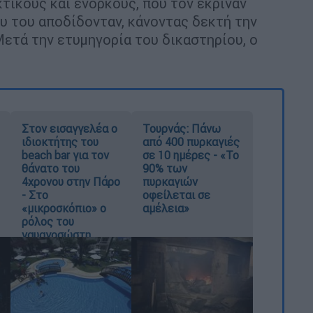
κτικούς και ενόρκους, που τον έκριναν
υ του αποδίδονταν, κάνοντας δεκτή την
ετά την ετυμηγορία του δικαστηρίου, ο
Στον εισαγγελέα ο
Τουρνάς: Πάνω
ιδιοκτήτης του
από 400 πυρκαγιές
beach bar για τον
σε 10 ημέρες - «Το
θάνατο του
90% των
4χρονου στην Πάρο
πυρκαγιών
- Στο
οφείλεται σε
«μικροσκόπιο» ο
αμέλεια»
ρόλος του
ναυαγοσώστη