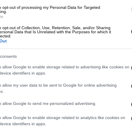
 σωματική βλάβη σε βάρος αδύναμου
to opt-out of processing my Personal Data for Targeted
κή βλάβη και γενετήσιες πράξεις μεταξύ
ing.
In
 κανένα ελαφρυντικό.
o opt-out of Collection, Use, Retention, Sale, and/or Sharing
 της
δικογραφίας
και τις μαρτυρικές
ersonal Data that Is Unrelated with the Purposes for which it
lected.
ς
Αργυρή Κοτίνα
ανέφερε ότι ο
Out
νειακή βία, χτυπώντας βάναυσα τον
ταία «
τη βίαζε μέχρι τον θάνατό της
»
consents
ηρη. «
Την είχε ως οικόσιτο ζώο
», επισήμανε
o allow Google to enable storage related to advertising like cookies on
γόρευσή της.
evice identifiers in apps.
έγκλημα έγινε, όταν η 84χρονη τον φώναξε
o allow my user data to be sent to Google for online advertising
σε και τη σκότωσε. «
Τη στραγγάλισε, τη
s.
σε
», τόνισε η εισαγγελέας, περιγράφοντας
to allow Google to send me personalized advertising.
ν επόμενη μέρα ο δράστης
έσπευσε να τη
τελετών
, αναζητώντας ιερέα από τον
o allow Google to enable storage related to analytics like cookies on
να συγκαλύψει το έγκλημά του.
Απείλησε,
evice identifiers in apps.
την ίδια τύχη με την μητέρα τους
, εάν τον