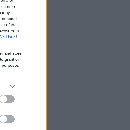
sonal or
ection to
ou may
 personal
out of the
 downstream
B’s List of
er and store
to grant or
ed purposes