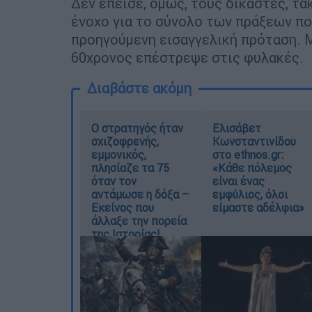
Δεν έπεισε, όμως, τους δικαστές, τα
ένοχο για το σύνολο των πράξεων πο
προηγούμενη εισαγγελική πρόταση. Μ
60χρονος επέστρεψε στις φυλακές.
Διαβάστε ακόμη
O στρατηγός ήταν
Ελισάβετ
σχιζοφρενής,
Κωνσταντινίδου
εμμονικός,
στο ethnos.gr:
πλησίαζε τα 75
«Κάθε πόλεμος
όταν τον
είναι ένας
αντάμωσε η δόξα –
εμφύλιος, όλοι
Εκείνος που
είμαστε αδέλφια»
άλλαξε την πορεία
της Ιστορίας!