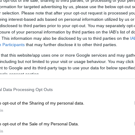
to opt-out of the sale, sharing to third parties, or processing of your per
formation for targeted advertising by us, please use the below opt-out s
r selection. Please note that after your opt-out request is processed y
eing interest-based ads based on personal information utilized by us or
disclosed to third parties prior to your opt-out. You may separately opt-
losure of your personal information by third parties on the IAB’s list of
. This information may also be disclosed by us to third parties on the
IA
Participants
that may further disclose it to other third parties.
 το ΕΘΝΟΣ στη Google
 that this website/app uses one or more Google services and may gath
including but not limited to your visit or usage behaviour. You may click 
ειρξη 21 χρόνων
καταδικάστηκε 60χρονος, ο
 to Google and its third-party tags to use your data for below specifi
ιτη και τυφλή
μητέρα
του
, επειδή είχε
ogle consent section.
 βίαζε κατ' επανάληψη, όσο ήταν εν ζωή
,
αστικά ευρήματα στη σορό της
l Data Processing Opt Outs
α
αποκαλύφθηκε τον περασμένο Ιούλιο, στο
ελφός του κατηγορούμενου εντόπισε νεκρή
o opt-out of the Sharing of my personal data.
έμενε με τον κατηγορούμενο γιο της.
In
Ορκωτό Δικαστήριο Θεσσαλονίκης, ενώπιον
o opt-out of the Sale of my Personal Data.
 ο 60χρονος, τον έκρινε ένοχο για
In