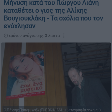
Μήνυση κατά του Γιώργου Λιάνη
καταθέτει ο γιος της Αλίκης
Βουγιουκλάκη - Τα σχόλια που τον
ενόχλησαν
🕛 χρόνος ανάγνωσης: 3 λεπτά ┋
Ο Γιάννης Παπαμιχαήλ (EUROKINISSI - Φωτογραφία αρχείου)