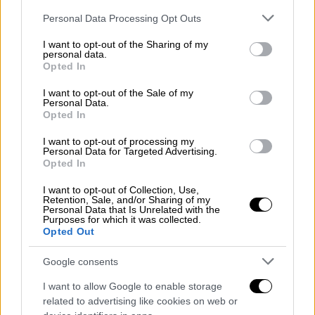
δικαιούνται να κινηθούν δικαστικά είναι οι
Please note that this website/app uses one or more Google
Personal Data Processing Opt Outs
συγγενείς».
services and may gather and store information including but
not limited to your visit or usage behaviour. You may click to
I want to opt-out of the Sharing of my
personal data.
«Ο Γιάννης Παπαμιχαήλ θα καταθέσει μήνυση
grant or deny consent to Google and its third-party tags to
Opted In
use your data for below specified purposes in below Google
στον Γιώργο Λιάνη για
προσβολή της μνήμης
consent section.
I want to opt-out of the Sale of my
της μητέρας του
. Αυτή είναι η εντολή που
Personal Data.
μού έδωσε. Ο κ. Λιάνης το γνωρίζει.
Opted In
Πιστεύουμε ότι συντρέχουν οι
I want to opt-out of processing my
προϋποθέσεις για να κινηθεί νομικά ο κ.
Personal Data for Targeted Advertising.
Opted In
Παπαμιχαήλ. Από τη γνώση ενός ζητήματος
μπορεί κάποιος να κινηθεί νομικά εντός
I want to opt-out of Collection, Use,
Retention, Sale, and/or Sharing of my
5ετίας. Ο κ. Παπαμιχαήλ τώρα έμαθε γι’ αυτά
Personal Data that Is Unrelated with the
Purposes for which it was collected.
που είπε ο κ. Λιάνης από τότε που τα είπε
Opted Out
στην τηλεόραση», κατέληξε.
Google consents
Τα σχόλια που ενόχλησαν τον Γιάννη
I want to allow Google to enable storage
Παπαμιχαήλ
related to advertising like cookies on web or