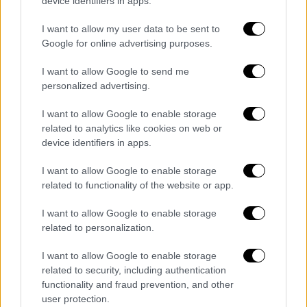
device identifiers in apps.
Σημειώνεται πως ο κ. Λιάνης μιλώντας στην
εκπομπή «Τετ α Τετ» είπε ότι η Αλίκη
I want to allow my user data to be sent to
Βουγιουκλάκη τον διεκδικούσε και μια μέρα
Google for online advertising purposes.
που ήταν μαζί, άνοιξε τη ρόμπα της και του
I want to allow Google to send me
έδειξε το στήθος της.
personalized advertising.
«Τότε που ήταν οι αρχές και είχε χωρίσει με
I want to allow Google to enable storage
τον Παπαμιχαήλ, η Αλίκη ήξερε τη σχέση μου
related to analytics like cookies on web or
με την Αιμιλία Υψηλάντη και με ρωτούσε
device identifiers in apps.
"Ποια είναι πιο ωραία; Εγώ ή η Αιμιλία;". Και
I want to allow Google to enable storage
της λέω "η Αιμιλία" και το εννούσα. Είναι
related to functionality of the website or app.
πολύ πιο όμορφη η Αιμιλία από την Αλίκη.
I want to allow Google to enable storage
Ήταν τουλάχιστον. Και μου λέει, "καλά
related to personalization.
τίποτα δεν σου αρέσει επάνω μου;". Της είπα
πως μου αρέσει το στήθος της. "Παρ’ το" μου
I want to allow Google to enable storage
λέει και ανοίγει το κιμονό», ανέφερε
related to security, including authentication
functionality and fraud prevention, and other
χαρακτηριστικά.
user protection.