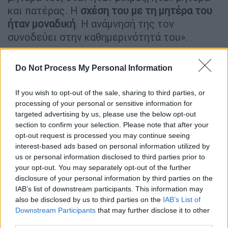
και πατέρας. Η
σχέση του με τη μητέρα του
ήταν μοναδική
. Η ανάμνησή της τον
συνοδεύει στην καθημερινότητά του».
Όπως σημείωσε: «Μας πήρε μια μέρα
Do Not Process My Personal Information
τηλέφωνο και
εξέφρασε τεράστια λύπη
γι’
αυτά που
άκουσε από τον κύριο Λιάνη
.
If you wish to opt-out of the sale, sharing to third parties, or
Προσπαθήσαμε να τον συνεφέρουμε,
ένιωθε
processing of your personal or sensitive information for
συντριβή και δεν υπερβάλλω
. Αισθάνθηκε
targeted advertising by us, please use the below opt-out
βαριά προσβεβλημένος. Ότι
επλήγη βάναυσα
section to confirm your selection. Please note that after your
από όσα είπε
ο κ.
Λιάνης
.
opt-out request is processed you may continue seeing
interest-based ads based on personal information utilized by
Μας έδωσε
εντολή να στραφούμε νομικά εις
us or personal information disclosed to third parties prior to
your opt-out. You may separately opt-out of the further
βάρος του κ. Λιάνη
. Ο νεκρός μπορεί να μην
disclosure of your personal information by third parties on the
έχει δικαιώματα, τα προσφιλή του πρόσωπα
IAB’s list of downstream participants. This information may
όμως έχουν δικαιώματα. Υπάρχει
ποινικό
also be disclosed by us to third parties on the
IAB’s List of
αδίκημα για τη μνήμη του νεκρού που
Downstream Participants
that may further disclose it to other
third parties.
προστατεύεται
. Τα πρόσωπα που