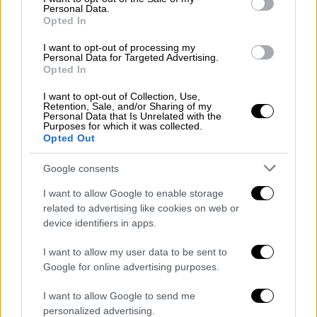
Personal Data.
Opted In
I want to opt-out of processing my
Personal Data for Targeted Advertising.
Η πομπή ξεκίνησε κανονικά, έφτασε μέχρι το
Opted In
Λιστόν η πρώτη Φιλαρμονική, αλλά
η βροχή
δεν επέτρεψε να συνεχιστεί
, προκαλώντας
I want to opt-out of Collection, Use,
Retention, Sale, and/or Sharing of my
απογοήτευση τόσο στους Κερκυραίος όσο
Personal Data that Is Unrelated with the
Purposes for which it was collected.
και στους επισκέπτες που έχουν έρθει στο
Opted Out
νησί για να απολαύσουν τα ξεχωριστά του
Google consents
έθιμα.
I want to allow Google to enable storage
related to advertising like cookies on web or
ΔΙΑΒΑΣΤΕ ΕΠΙΣΗΣ
device identifiers in apps.
Ελλάδα
|
15.04.2023 09:30
I want to allow my user data to be sent to
Έγινε η πρώτη Ανάσταση στη Χίο με
Google for online advertising purposes.
το χαρακτηριστικό «σάλτο» του
I want to allow Google to send me
Πατέρα Χριστόφορου - Εικόνες από
personalized advertising.