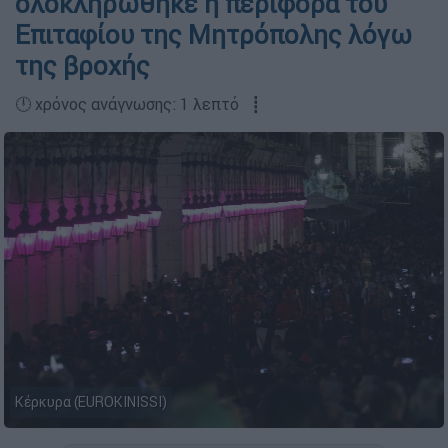
ολοκληρώθηκε η περιφορά του
Επιταφίου της Μητρόπολης λόγω
της βροχής
🕛 χρόνος ανάγνωσης: 1 λεπτό ┋
Κέρκυρα (EUROKINISSI)