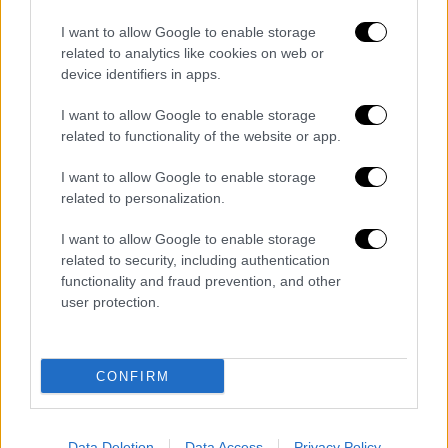
τη Λειτουργία
I want to allow Google to enable storage
related to analytics like cookies on web or
device identifiers in apps.
Σήμερα στην Κέρκυρα μετά την πρώτη
I want to allow Google to enable storage
Ανάσταση θα λάβει χώρα το έθιμο των
related to functionality of the website or app.
μπότηδων
.
I want to allow Google to enable storage
ΟΛΕΣ ΟΙ ΕΙΔΗΣΕΙΣ
related to personalization.
Εκλογές 2023: Τι λέει ο Μητσοτάκης για
I want to allow Google to enable storage
την επόμενη ημέρα της κάλπης - Το
related to security, including authentication
functionality and fraud prevention, and other
αφήγημα της σταθερότητας προτάσσει η
user protection.
κυβέρνηση
Αρκτούρος: Πόσο πρέπει να μας
ανησυχεί τελικά η νέα μετάλλαξη του
CONFIRM
κορονοϊού – Η ιδιαιτερότητα με τα
συμπτώματα σε παιδιά
Beef: Η σειρά του Netflix που καθηλώνει
Data Deletion
Data Access
Privacy Policy