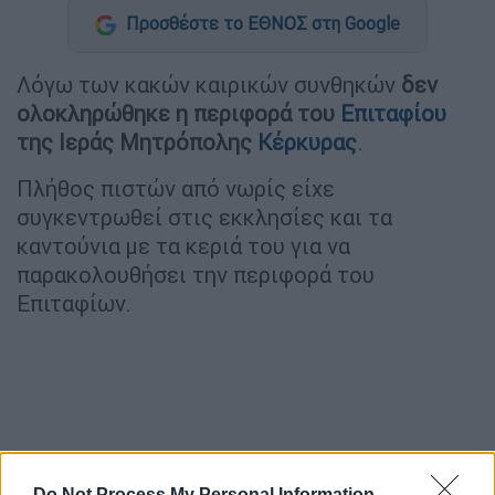
Προσθέστε το ΕΘΝΟΣ στη Google
Λόγω των κακών καιρικών συνθηκών
δεν
ολοκληρώθηκε η περιφορά του
Eπιταφίου
της Ιεράς Μητρόπολης
Κέρκυρας
.
Πλήθος πιστών από νωρίς είχε
συγκεντρωθεί στις εκκλησίες και τα
καντούνια με τα κεριά του για να
παρακολουθήσει την περιφορά του
Επιταφίων.
Do Not Process My Personal Information