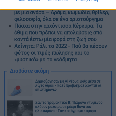
και σε υποχρεώνει να δεις 10 επεισόδια
με μια ανάσα – Δράμα, κωμωδία, θρίλερ,
φιλοσοφία, όλα σε ένα αριστούργημα
Πάσχα στην αρχόντισσα Κέρκυρα: Tα
έθιμα που πρέπει να απολαύσεις από
κοντά έστω μία φορά στη ζωή σου
Ακίνητα: Ράλι το 2022 - Πού θα πέσουν
φέτος οι τιμές πώλησης και το
«μυστικό» με τα νεόδμητα
Διαβάστε ακόμη
Δημιούργησαν με AI νέους ιούς μέσα σε
λίγες ώρες - Γιατί προβληματίζονται οι
επιστήμονες
Σαν το τρομακτικό It: 15χρονο ντυμένος
κλόουν μαχαίρωσε μέχρι θανάτου
ηλικιωμένο - Τον κατέγραψε κάμερα