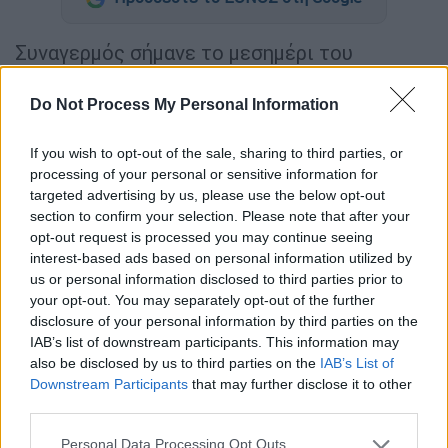
Συναγερμός σήμανε το μεσημέρι του
Σαββάτου στο
αεροδρόμιο Ηρακλείου
με το
φόβο για
ύπαρξη βόμβας
σε αεροσκάφος που
Do Not Process My Personal Information
προσγειώθηκε από αεροδρόμιο της
Γερμανίας
στο «Νίκος Καζαντζάκης»,
If you wish to opt-out of the sale, sharing to third parties, or
processing of your personal or sensitive information for
σύμφωνα με το
creta24.
targeted advertising by us, please use the below opt-out
section to confirm your selection. Please note that after your
Ο συναγερμός έληξε όταν πυροτεχνουργός
opt-out request is processed you may continue seeing
της αστυνομίας και ειδικά εκπαιδευμένος
interest-based ads based on personal information utilized by
σκύλος βρήκε το ύποπτο
αντικείμενο
και
us or personal information disclosed to third parties prior to
διαπίστωσε ότι τελικώς δεν ήταν κάποιος
your opt-out. You may separately opt-out of the further
disclosure of your personal information by third parties on the
εκρηκτικός μηχανισμός.
IAB’s list of downstream participants. This information may
also be disclosed by us to third parties on the
IAB’s List of
Τι είχε συμβεί;
Το αεροπλάνο που έφτασε
Downstream Participants
that may further disclose it to other
στο Ηράκλειο
μεταφέροντας κυρίως
third parties.
Γερμανούς στάθμευσε κανονικά στη θέση
Please note that this website/app uses one or more Google
Personal Data Processing Opt Outs