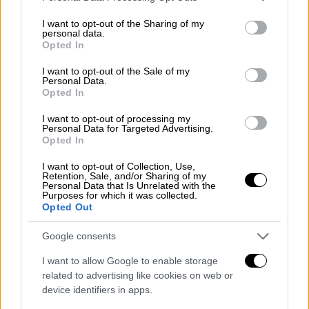
που του παραχωρήθηκε. Οι επιβάτες
services and may gather and store information including but
κατέβηκαν όλοι και αναχώρησαν με
not limited to your visit or usage behaviour. You may click to
I want to opt-out of the Sharing of my
personal data.
προορισμό τα ξενοδοχεία ή όπου αλλού
grant or deny consent to Google and its third-party tags to
Opted In
έχουν κλείσει για να μείνουν στις διακοπές
use your data for below specified purposes in below Google
consent section.
τους.
I want to opt-out of the Sale of my
Personal Data.
Opted In
Όταν το πλήρωμα μπήκε για να καθαρίσει το
εσωτερικό του αεροπλάνου, διαπίστωσε
I want to opt-out of processing my
Personal Data for Targeted Advertising.
έναν φορητό ηλεκτρονικό υπολογιστή -δεν
Opted In
είναι γνωστό που ακριβώς ήταν-
και κατά
I want to opt-out of Collection, Use,
πληροφορίες ήταν ενεργοποιημένος.
Retention, Sale, and/or Sharing of my
Personal Data that Is Unrelated with the
Purposes for which it was collected.
Το πλήρωμα ακολουθώντας τις
οδηγίες
που
Opted Out
έχει, ενημέρωσε τις αρχές του «Νίκος
Google consents
Καζαντζάκης» και την αστυνομία. Ο
πυροτεχνουργός
που έφτασε είδε ότι
I want to allow Google to enable storage
related to advertising like cookies on web or
πρόκειται για ένα laptop που ο κάτοχός του
device identifiers in apps.
είχε ξεχάσει φεύγοντας. Σημειώνεται ότι