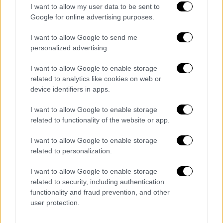
μέχρι στιγμής ο ιδιοκτήτης του υπολογιστή
I want to allow my user data to be sent to
δεν το έχει αναζητήσει…
Google for online advertising purposes.
I want to allow Google to send me
ΟΛΕΣ ΟΙ ΕΙΔΗΣΕΙΣ
personalized advertising.
Εκλογές 2023: Αυτά είναι τα 44 κόμματα
I want to allow Google to enable storage
που υπέβαλαν αίτηση συμμετοχής
related to analytics like cookies on web or
Πανελλήνιες 2023: Ποιος ήταν ο βαθμός
device identifiers in apps.
δυσκολίας των σημερινών θεμάτων της
I want to allow Google to enable storage
Άλγεβρας - Τι σχολιάζουν οι ειδικοί
related to functionality of the website or app.
Με ποια κριτήρια ψήφισε η νέα γενιά
στην Τουρκία και τι πιστεύει για τα
I want to allow Google to enable storage
ελληνοτουρκικά - Τι την απασχολεί
related to personalization.
περισσότερο
I want to allow Google to enable storage
Φρίκη στο Ναύπλιο: Συνελήφθη ιερέας
related to security, including authentication
για ασέλγεια σε 12χρονο αγόρι - Έστελνε
functionality and fraud prevention, and other
βίντεο στο παιδί - Τι βρέθηκε στην
user protection.
κατοχή του