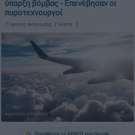
ύπαρξη βόμβας - Επενέβησαν οι
πυροτεχνουργοί
🕛 χρόνος ανάγνωσης: 2 λεπτά ┋
Αεροπλάνο (Unsplash)
Προσθέστε το ΕΘΝΟΣ στη Google