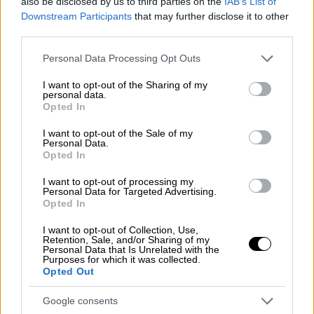
also be disclosed by us to third parties on the
IAB’s List of
εκμετάλλευση.
Downstream Participants
that may further disclose it to other
third parties.
Απαγορεύεται η σίτιση των χοίρων με
χρήση φρέσκου χόρτου ή καρπών από
Please note that this website/app uses one or more Google
Personal Data Processing Opt Outs
περιοχές που έχουν καταγραφεί
services and may gather and store information including but
not limited to your visit or usage behaviour. You may click to
I want to opt-out of the Sharing of my
κρούσματα της ΑΠΧ, εκτός εάν έχουν
personal data.
grant or deny consent to Google and its third-party tags to
υποβληθεί σε επεξεργασία για την
Opted In
use your data for below specified purposes in below Google
αδρανοποίηση του ιού της ΑΠΧ ή έχουν
consent section.
I want to opt-out of the Sale of my
αποθηκευτεί σε χώρους που δεν
Personal Data.
Opted In
υπάρχει δυνατότητα πρόσβασης από
αγριόχοιρους για τουλάχιστον 30
I want to opt-out of processing my
Personal Data for Targeted Advertising.
ημέρες πριν από τη σίτιση.
Opted In
Απαγορεύεται η χρήση άχυρου για την
I want to opt-out of Collection, Use,
στρωμνή των χοίρων προερχόμενου από
Retention, Sale, and/or Sharing of my
Personal Data that Is Unrelated with the
περιοχές που έχουν καταγραφεί
Purposes for which it was collected.
κρούσματα της ΑΠΧ, εκτός εάν έχουν
Opted Out
υποβληθεί σε επεξεργασία για την
Google consents
αδρανοποίηση του ιού της ΑΠΧ ή έχουν