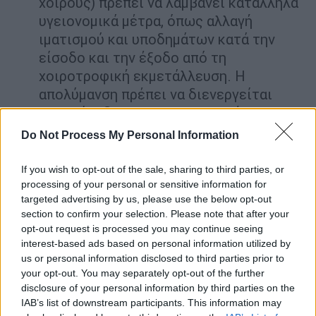
χοίρους) πρέπει να λαμβάνει κατάλληλα
υγειονομικά μέτρα, όπως αλλαγή
ιματισμού και υποδημάτων κατά την
είσοδο και την έξοδο από τη
χοιροτροφική εκμετάλλευση. Η
απολύμανση πρέπει να διενεργείται
στην είσοδο της χοιροτροφικής
εκμετάλλευσης και στις εισόδους των
Do Not Process My Personal Information
κτιρίων.
Απαγορεύεται οποιαδήποτε επαφή
If you wish to opt-out of the sale, sharing to third parties, or
κυνηγών με τους χοίρους της
processing of your personal or sensitive information for
targeted advertising by us, please use the below opt-out
εκμετάλλευσης εντός 48 ωρών μετά τη
section to confirm your selection. Please note that after your
δραστηριότητα της θήρας.
opt-out request is processed you may continue seeing
Απαγορεύεται η είσοδος στη
interest-based ads based on personal information utilized by
χοιροτροφική εκμετάλλευση ατόμων
us or personal information disclosed to third parties prior to
your opt-out. You may separately opt-out of the further
που δεν έχουν σχέση με αυτή, ενώ
disclosure of your personal information by third parties on the
πρέπει να τηρούνται αρχεία ατόμων και
IAB’s list of downstream participants. This information may
οχημάτων που εισέρχονται στην