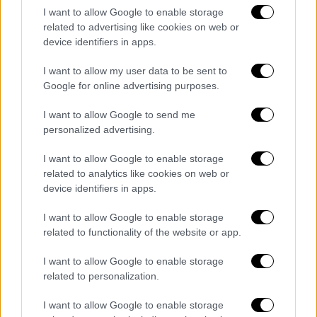
αποθηκευτεί σε χώρους που δεν
I want to allow Google to enable storage
related to advertising like cookies on web or
υπάρχει δυνατότητα πρόσβασης από
device identifiers in apps.
αγριόχοιρους για τουλάχιστον 90
ημέρες πριν από τη χρήση.
I want to allow my user data to be sent to
Τα κτίρια των εκμεταλλεύσεων πρέπει
Google for online advertising purposes.
να είναι κατασκευασμένα κατά τέτοιο
I want to allow Google to send me
τρόπο ώστε να μην υπάρχει δυνατότητα
personalized advertising.
εισόδου σε αυτά αγριόχοιρων ή άλλων
ζώων (π.χ. σκύλοι).
I want to allow Google to enable storage
related to analytics like cookies on web or
Απαγορεύεται η διατήρηση και διαμονή
device identifiers in apps.
χοίρων εκτός περιφραγμένων
εκτάσεων.
I want to allow Google to enable storage
related to functionality of the website or app.
Επιπρόσθετες απαιτήσεις
I want to allow Google to enable storage
Eπιπρόσθετες απαιτήσεις βιοασφάλειας
για
related to personalization.
τις Συστηματικές Χοιροτροφικές
I want to allow Google to enable storage
Εκμεταλλεύσεις πλέον των ανωτέρω: