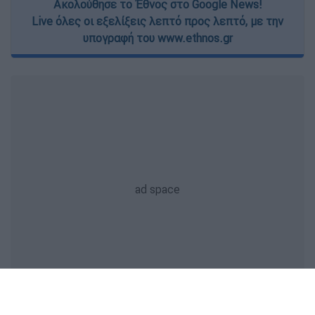
Ακολούθησε το Έθνος στο Google News!
Live όλες οι εξελίξεις λεπτό προς λεπτό, με την
υπογραφή του www.ethnos.gr