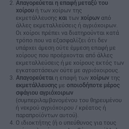
Απαγορεύεται η επαφή μεταξύ του
χοίρου
ή των χοίρων της
εκμετάλλευσης
και
των
χοίρων
από
άλλες εκμεταλλεύσεις ή αγριόχοιρων.
Οι χοίροι πρέπει να διατηρούνται κατά
τρόπο που να εξασφαλίζει ότι δεν
υπάρχει άμεση ούτε έμμεση επαφή με
χοίρους που προέρχονται από άλλες
εκμεταλλεύσεις ή με χοίρους εκτός των
εγκαταστάσεων ούτε με αγριόχοιρους.
Απαγορεύεται
η επαφή των
χοίρων
της
εκμετάλλευσης
με
οποιοδήποτε
μέρος
σφάγιου
αγριόχοιρων
(συμπεριλαμβανομένου του θηρευμένου
ή νεκρού αγριόχοιρου / κρέατος ή
παραπροϊόντων αυτού).
Ο ιδιοκτήτης (ή ο υπεύθυνος για τους