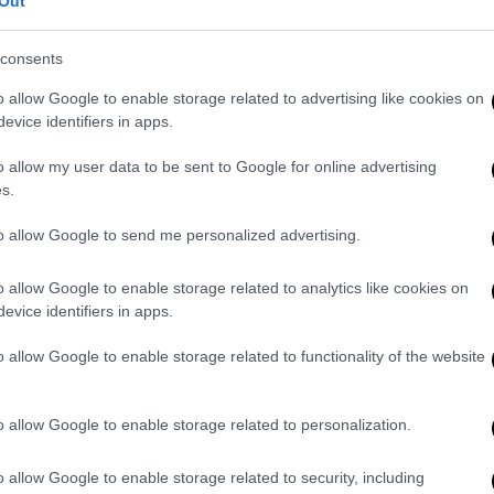
Out
Σ ΑΝΔΡΕΑΣ» Ν.Χ. 499, Τ/Χ «ΑΓΙΟΣ
κό σκάφος ιχθυοκαλλιέργειας «ΑΛΕΞΑΒΑΣ»
consents
o allow Google to enable storage related to advertising like cookies on
evice identifiers in apps.
ιβαίνοντα εθελοντή διασώστη,
εντόπισε
οχή
στο ακρωτήριο «ΓΚΑΤΖΑ» εντός όρμου
o allow my user data to be sent to Google for online advertising
ι στη συνέχεια τους μετέφερε με ασφάλεια
s.
υγεία τους.
to allow Google to send me personalized advertising.
έθηκαν οι
πρώτες βοήθειες
από στελέχη
λοντή διασώστη και στη συνέχεια
o allow Google to enable storage related to analytics like cookies on
evice identifiers in apps.
 του ΕΚΑΒ στο Γενικό Νοσοκομείο
θαλψη. Από τη Λιμενική Αρχή Χαλκίδας,
o allow Google to enable storage related to functionality of the website
κητικών κυρώσεων
.
o allow Google to enable storage related to personalization.
 στη Ρόδο: Ο εργαζόμενος «το έκανε για
o allow Google to enable storage related to security, including