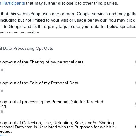
Participants
that may further disclose it to other third parties.
 that this website/app uses one or more Google services and may gath
including but not limited to your visit or usage behaviour. You may click 
 to Google and its third-party tags to use your data for below specifi
ogle consent section.
UROKINISSI)
l Data Processing Opt Outs
o opt-out of the Sharing of my personal data.
 το ΕΘΝΟΣ στη Google
In
ώθηκαν οι Λιμενικές Αρχές Χαλκίδας,
o opt-out of the Sale of my Personal Data.
νη
και ένας
13χρονος
μετέβησαν για
In
δας (
SUP
) στη θαλάσσια περιοχή εντός
to opt-out of processing my Personal Data for Targeted
όλπου και έκτοτε
αγνοούνταν
.
ing.
In
κό σχέδιο έκτακτης ανάγκης
και στο σημείο
o opt-out of Collection, Use, Retention, Sale, and/or Sharing
. – ΕΛ.ΑΚΤ., τρία περιπολικά οχήματα Λ.Σ.
ersonal Data that Is Unrelated with the Purposes for which it
lected.
ιδιωτικά σκάφη Α/Κ – Ε/Π «ΑΓΙΟΣ ΓΕΩΡΓΙΟΣ»