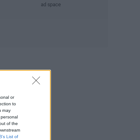
sonal or
ection to
ou may
 personal
out of the
 downstream
B’s List of