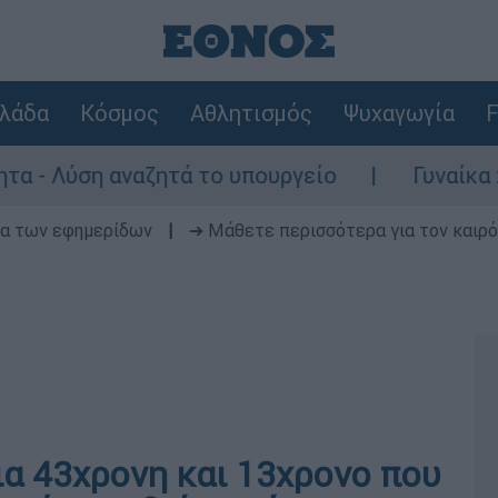
λάδα
Κόσμος
Αθλητισμός
Ψυχαγωγία
F
ση αναζητά το υπουργείο
Γυναίκα χωρίς τ
δα των εφημερίδων
|
➔ Μάθετε περισσότερα για τον καιρό
ια 43χρονη και 13χρονο που