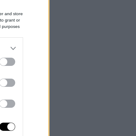
er and store
to grant or
ed purposes