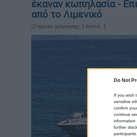
έκαναν κωπηλασία - Επ
από το Λιμενικό
🕛 χρόνος ανάγνωσης: 2 λεπτά ┋
Do Not Pr
If you wish 
sensitive in
confirm you
continue se
information 
further disc
participants