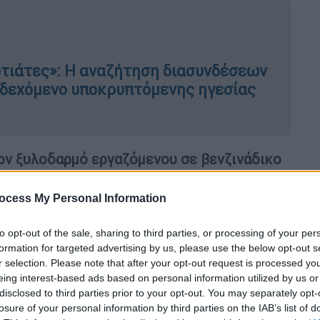
τιάτες»: Η αναζήτηση διασυνδέσεων
ενδεχόμενο υποκρυπτόμενης ηγεσίας
ον ξυλοδαρμό εργαζόμενου σε βενζινάδικο
λε στον χώρο με μεγάλη ταχύτητα και, ο
 Αντί απάντησης δέχθηκε επίθεση με ρόπαλο
ocess My Personal Information
to opt-out of the sale, sharing to third parties, or processing of your per
αναφορά και στην είσοδο
ακροδεξιών
formation for targeted advertising by us, please use the below opt-out s
ές της 25ης Ιουνίου, σημειώνοντας πως, η
r selection. Please note that after your opt-out request is processed y
eing interest-based ads based on personal information utilized by us or
εξη των φασιστοειδών
να βγουν ξανά σε
disclosed to third parties prior to your opt-out. You may separately opt-
τών εργατών».
losure of your personal information by third parties on the IAB’s list of