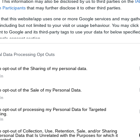
. This information may also be disclosed by us to third parties on the
IA
ς ΚΕΕΡΦΑ αναλυτικά
Participants
that may further disclose it to other third parties.
ν σε βάρος μεταναστών εργατών στα
 that this website/app uses one or more Google services and may gath
including but not limited to your visit or usage behaviour. You may click 
 to Google and its third-party tags to use your data for below specifi
ogle consent section.
στην πλατεία
Αγίου Μελετίου
στα
Σεπόλια
,
η από φασιστοειδές.
l Data Processing Opt Outs
ε βιοτεχνία, ο οποίος ζει στην περιοχή,
o opt-out of the Sharing of my personal data.
ες. Στη διαδρομή επί της Αγίου Μελετίου και
In
τησε ένα άτομο κοντοκουρεμένο μα μαύρη
;” “Δεν ξέρω” ήταν η απάντηση.
o opt-out of the Sale of my Personal Data.
In
 ξαναφώναξε και άρχισε να τον χτυπά με
ίχε περασμένη σιδηρογροθιά.
to opt-out of processing my Personal Data for Targeted
ing.
In
 άφησαν αιμόφυρτο στο δρόμο μέσα στα
 διανομέας και ένα άνθρωπος από
o opt-out of Collection, Use, Retention, Sale, and/or Sharing
ersonal Data that Is Unrelated with the Purposes for which it
σε τις πρώτες βοήθειες.
lected.