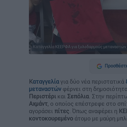
Καταγγελία ΚΕΕΡΦΑ για ξυλοδαρμούς μεταναστών 
Προσθέστε
K
αταγγελία
για δύο νέα περιστατικά
μεταναστών
φέρνει στη δημοσιότητ
Περιστέρι
και
Σεπόλια
. Στην περίπτ
Αχμάντ
, ο οποίος επέστρεφε στο σπίτ
αγοράσει
πίτες
. Όπως αναφέρει η
ΚΕ
κοντοκουρεμένο
άτομο με μαύρη μπλού