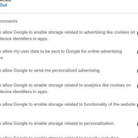
Out
 ενώ το φασιστοειδές έτρεξε και έφυγε.
consents
καναν ράμματα κοντά στο μάτι.
o allow Google to enable storage related to advertising like cookies on
τατικά. Μόλις στις 15/6 άλλος ένας
evice identifiers in apps.
 στο Περιστέρι δέχτηκε επίθεση στο χώρο
αινόμενο “πελάτη” όταν εισέβαλε με μεγάλη
o allow my user data to be sent to Google for online advertising
s.
ροσέχει. Η απάντηση ήταν επίθεση με
 του προκάλεσαν αιμορραγία και τραύματα.
to allow Google to send me personalized advertising.
 θα σε σκοτώσω”.
o allow Google to enable storage related to analytics like cookies on
διάρη στη Βουλή έχει ανοίξει την όρεξη
evice identifiers in apps.
 επιθέσεις μίσους κατά των μεταναστών
o allow Google to enable storage related to functionality of the website
κη φτάνει σε νέες δολοφονίες προσφύγων
o allow Google to enable storage related to personalization.
εκτέλεση του από αστυνομικό σε καταδίωξη
όπειρα συγκάλυψης της εγκληματικής
o allow Google to enable storage related to security, including