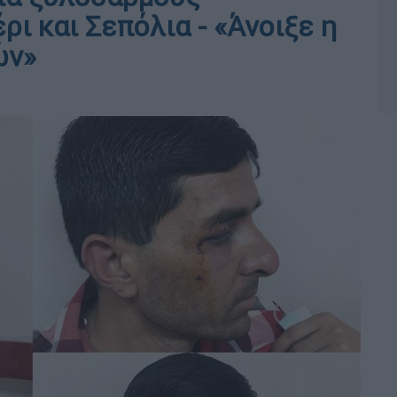
ι και Σεπόλια - «Άνοιξε η
ών»