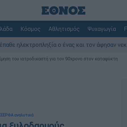
λάδα
Κόσμος
Αθλητισμός
Ψυχαγωγία
F
ληξία ο ένας και τον άφησαν νεκρό στο σημείο
μηση του ιατροδικαστή για τον 90χρονο στον καταψύκτη
 ΚΕΕΡΦΑ αναλυτικά
ια ξυλοδαρμούς