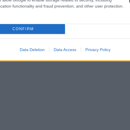
αι τον πνιγμό 600 προσφύγων στη Πύλο
cation functionality and fraud prevention, and other user protection.
τις δημοτικές κινήσεις να φράξουμε μαζί το
CONFIRM
στικές επιθέσεις.
τέρα 17/7 στις 7μμ στον πολυχώρο
Data Deletion
Data Access
Privacy Policy