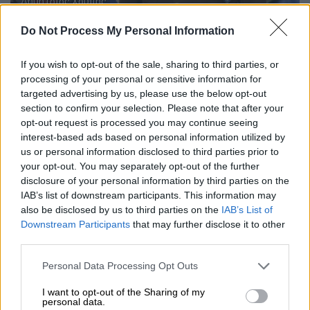
Δημήτριος Χούπης
Do Not Process My Personal Information
Φοίτησε με άριστα σε όλες τις σχολές και τα
σχολεία του όπλου του, επί διετία στη
If you wish to opt-out of the sale, sharing to third parties, or
ΣΤΗΑΔ (Ραδιοηλεκτρολόγος Α΄) καθώς και
processing of your personal or sensitive information for
στη Σχολή Πολέμου με διακεκριμένη
targeted advertising by us, please use the below opt-out
φοίτηση. Εκπαιδεύτηκε σε Σχολεία
section to confirm your selection. Please note that after your
opt-out request is processed you may continue seeing
Εξειδίκευσης του Όπλου και Ειδικών
interest-based ads based on personal information utilized by
Δυνάμεων στην Ελλάδα και στα αντίστοιχα
us or personal information disclosed to third parties prior to
του ΝΑΤΟ-Γερμανία (Περιπόλων Μακράς
your opt-out. You may separately opt-out of the further
Ακτίνας Δράσης, Επικοινωνιών-
disclosure of your personal information by third parties on the
IAB’s list of downstream participants. This information may
Κρυπτογραφίας, Σχεδίασης Επιχειρήσεων
also be disclosed by us to third parties on the
IAB’s List of
Ηλεκτρονικού Πολέμου, Διαχείρισης
Downstream Participants
that may further disclose it to other
Ανθρώπινων Πόρων). Είναι εν ενεργεία
third parties.
αλεξιπτωτιστής ελευθέρας πτώσης. Το 2012
Please note that this website/app uses one or more Google
Personal Data Processing Opt Outs
επελέγη και φοίτησε στην Σχολή Εθνικής
services and may gather and store information including but
Άμυνας του ΝΑΤΟ (ΝΑΤΟ Defence College)
not limited to your visit or usage behaviour. You may click to
I want to opt-out of the Sharing of my
personal data.
(SC-121).
grant or deny consent to Google and its third-party tags to