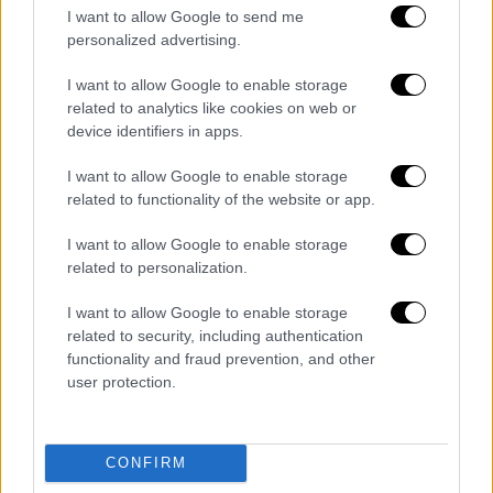
Επιτελείο της Στρατιωτικής
I want to allow Google to send me
Αντιπροσωπείας της Ελλάδος στο ΝΑΤΟ
personalized advertising.
στις Βρυξέλλες (2006-2009) ως Επιτελής
I want to allow Google to enable storage
Σχεδιασμού των Επικοινωνιών της
related to analytics like cookies on web or
Συμμαχίας στο Αφγανιστάν (ISAF) μετά την
device identifiers in apps.
επιτυχή πιστοποίηση του ως Διαχειριστής
Έργων ( Project Manager Practitioner) από το
I want to allow Google to enable storage
related to functionality of the website or app.
NATO, ως Επιτελάρχης της 80 ΑΔΤΕ (Κώς)
(2013-2014), Τμηματάρχης Τρεχουσών
I want to allow Google to enable storage
Επιχειρήσεων (ΓΕΣ/Α1) του ΓΕΣ (2014-2015)
related to personalization.
και ως Διευθυντής στο Επιτελικό Γραφείο
I want to allow Google to enable storage
του Α΄ Υπαρχηγού ΓΕΣ (Επιχειρήσεις-
related to security, including authentication
Αμυντική Σχεδίαση-Εκπαίδευση) (2015-2016).
functionality and fraud prevention, and other
user protection.
Ως Ανώτατος Αξιωματικός (Ταξίαρχος)
προήχθη το έτος 2016 τοποθετήθηκε ως
Διευθυντής της Διευθύνσεως Οπλιτών
CONFIRM
Θητείας του ΓΕΣ (2016-2017), Διοικητής