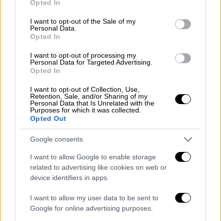
Opted In
use your data for below specified purposes in below Google
Κατά την διάρκεια της σταδιοδρομίας του
consent section.
I want to opt-out of the Sale of my
Personal Data.
μέχρι και
ανώτερος Αξιωματικός
, υπηρέτησε
Opted In
σε
Μονάδες Διαβιβάσεων, Ηλεκτρονικού
I want to opt-out of processing my
Πολέμου, Ηλεκτρονικής Επιτήρησης και
Personal Data for Targeted Advertising.
Ειδικών Δυνάμεων
. Υπηρέτησε επί τριετία
Opted In
ως Ομαδάρχης του Ειδικού Τμήματος
I want to opt-out of Collection, Use,
Αλεξιπτωτιστών (ΕΤΑ). Ως επιτελής
Retention, Sale, and/or Sharing of my
Personal Data that Is Unrelated with the
υπηρέτησε σε επιτελεία Σχηματισμών,
Purposes for which it was collected.
Opted Out
Μειζόνων Σχηματισμών και στο ΓΕΣ. Ως
Διοικητής υπηρέτησε επί διετία στο Λόχο
Google consents
ΗΠ του Δ΄ΣΣ (Ξάνθη), Διοικητής στο Λόχο ΔΒ
I want to allow Google to enable storage
της ΕΛΔΥΚ, Διοικητής ΔΒ της II Μ/Κ ΜΠ
related to advertising like cookies on web or
(Έδεσσα) και Διοικητής Μονάδας στο 472
device identifiers in apps.
Τάγμα Επιτήρησης-Πληροφοριών της ΑΣΔΕΝ
(Μη Επανδρωμένα Αεροχήματα). Έχει
I want to allow my user data to be sent to
Google for online advertising purposes.
υπηρετήσει επί τριετία στο Διεθνές