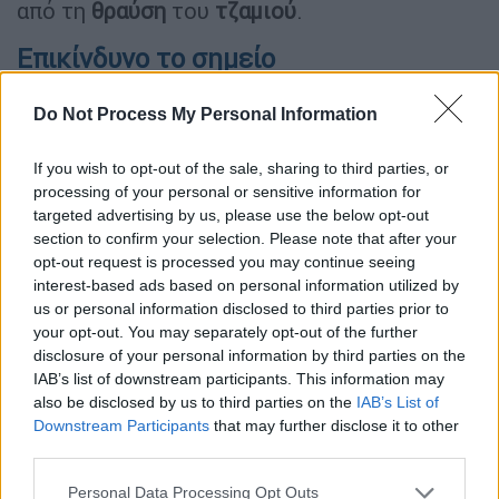
από τη
θραύση
του
τζαμιού
.
Επικίνδυνο το σημείο
Στο σημείο αυτό θα πρέπει να σημειωθεί ότι
Do Not Process My Personal Information
οδηγοί τρόλεϊ
έχουν εκφράσει και στο
παρελθόν τον προβληματισμό τους για τη
If you wish to opt-out of the sale, sharing to third parties, or
δυνατότητα να κυκλοφορούν
λεωφορεία
processing of your personal or sensitive information for
targeted advertising by us, please use the below opt-out
ανοιχτού τύπου κάτω από το δίκτυο των
section to confirm your selection. Please note that after your
τρόλεϊ
δεδομένου
ότι κατά τη λειτουργία
opt-out request is processed you may continue seeing
και την κυκλοφορία τους σημειώνονται και
interest-based ads based on personal information utilized by
περιστατικά πτώσης κεραιών, από τα οποία
us or personal information disclosed to third parties prior to
your opt-out. You may separately opt-out of the further
μπορεί να προκληθεί σοβαρός
disclosure of your personal information by third parties on the
τραυματισμός.
IAB’s list of downstream participants. This information may
also be disclosed by us to third parties on the
IAB’s List of
Downstream Participants
that may further disclose it to other
third parties.
Please note that this website/app uses one or more Google
Personal Data Processing Opt Outs