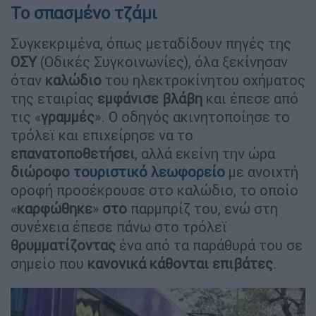
Το σπασμένο τζάμι
Συγκεκριμένα, όπως μεταδίδουν πηγές της
ΟΣΥ
(Οδικές Συγκοινωνίες), όλα ξεκίνησαν
όταν
καλώδιο
του ηλεκτροκίνητου οχήματος
της εταιρίας
εμφάνισε
βλάβη
και έπεσε από
τις «
γραμμές
». Ο οδηγός ακινητοποίησε το
τρόλεϊ και επιχείρησε να το
επανατοποθετήσει
, αλλά εκείνη την ώρα
διώροφο
τουριστικό
λεωφορείο
με ανοιχτή
οροφή προσέκρουσε στο καλώδιο, το οποίο
«
καρφώθηκε
»
στο
παρμπρίζ του, ενώ στη
συνέχεια έπεσε πάνω στο τρόλεϊ
θρυμματίζοντας
ένα από τα παράθυρά του σε
σημείο που
κανονικά
κάθονται
επιβάτες
.