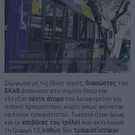
Ατύχημα στο κέντρο της Αθήνας - Τουριστικό Λεωφορείο
(gallery)
Σύμφωνα με τις ίδιες πηγές,
διασώστες
του
ΕΚΑΒ
έσπευσαν στο σημείο όπου και
έλεγξαν
πέντε
άτομα
του λεωφορείου για
πιθανό τραυματισμό, χωρίς όπως φαίνεται
να έχουν τραυματιστεί. Τυχεροί ήταν όμως
και οι
επιβάτες του τρόλεϊ
που εκτελούσε
τη Γραμμή 12,
καθώς
δεν
τραυματίστηκαν