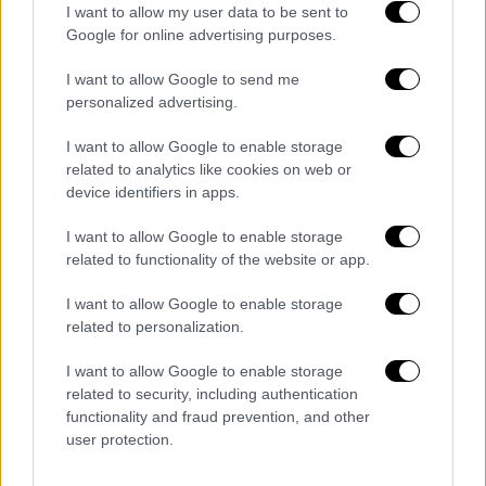
προκειμένου να αποκαταστήσει τη
I want to allow my user data to be sent to
λειτουργίας της κεραίας. Διώροφο
Google for online advertising purposes.
τουριστικό λεωφορείου που ακολουθούσε,
I want to allow Google to send me
χτύπησε την κεραία με αποτέλεσμα να
personalized advertising.
υποστεί ζημιά στο άνω παρμπρίζ, ενώ η
κεραία που έσπασε χτύπησε τα τζάμια του
I want to allow Google to enable storage
related to analytics like cookies on web or
τρόλεϊ.
device identifiers in apps.
Στο σημείο έφτασε διασώστης του ΕΚΑΒ
I want to allow Google to enable storage
προκειμένου να ελέγξει για τυχόν
related to functionality of the website or app.
τραυματισμούς. Ελέγχθησαν 5 επιβάτες του
τουριστικού λεωφορείου, δεν διαπιστώθηκε
I want to allow Google to enable storage
related to personalization.
τραυματισμός σε κανέναν επιβάτη και όλοι
οι εμπλεκόμενοι αποχώρησαν από το σημείο
I want to allow Google to enable storage
χωρίς να χρειαστούν περαιτέρω ιατρική
related to security, including authentication
φροντίδα.
functionality and fraud prevention, and other
user protection.
Η ΟΣ.Υ. Α.Ε. θα διερευνήσει τα ακριβή αίτια