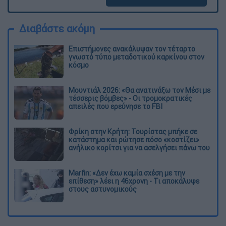
Διαβάστε ακόμη
Επιστήμονες ανακάλυψαν τον τέταρτο
γνωστό τύπο μεταδοτικού καρκίνου στον
κόσμο
Μουντιάλ 2026: «Θα ανατινάξω τον Μέσι με
τέσσερις βόμβες» - Οι τρομοκρατικές
απειλές που ερεύνησε το FBI
Φρίκη στην Κρήτη: Τουρίστας μπήκε σε
κατάστημα και ρώτησε πόσο «κοστίζει»
ανήλικο κορίτσι για να ασελγήσει πάνω του
Marfin: «Δεν έχω καμία σχέση με την
επίθεση» λέει η 46χρονη - Τι αποκάλυψε
στους αστυνομικούς