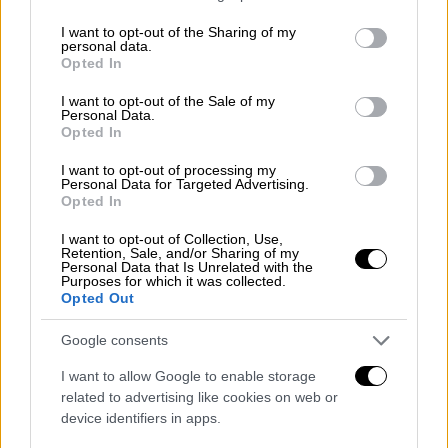
services and may gather and store information including but
not limited to your visit or usage behaviour. You may click to
I want to opt-out of the Sharing of my
personal data.
grant or deny consent to Google and its third-party tags to
Opted In
use your data for below specified purposes in below Google
consent section.
I want to opt-out of the Sale of my
Personal Data.
Opted In
Ατύχημα στο κέντρο της Αθήνας - Τουριστικό Λεωφορείο
I want to opt-out of processing my
(gallery)
Personal Data for Targeted Advertising.
Opted In
Σε ανακοίνωση που εξέδωσε αργά το βράδυ
I want to opt-out of Collection, Use,
η ΟΣΥ Α.Ε. αναφορικά με το περιστατικό
Retention, Sale, and/or Sharing of my
Personal Data that Is Unrelated with the
επισημαίνει τα εξής:
Purposes for which it was collected.
Opted Out
«Κατά την εκτέλεση του δρομολογίου
Google consents
τρόλεϊ της γραμμής 12, επί της οδού
Πανεπιστημίου 56, η κεραία του οχήματος
I want to allow Google to enable storage
related to advertising like cookies on web or
εξήλθε του γάντζου. Βάσει πρωτοκόλλου, ο
device identifiers in apps.
οδηγός ακινητοποίησε το όχημα