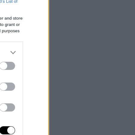
B’s List of
er and store
to grant or
ed purposes