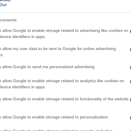
Out
consents
o allow Google to enable storage related to advertising like cookies on
evice identifiers in apps.
o allow my user data to be sent to Google for online advertising
s.
to allow Google to send me personalized advertising.
o allow Google to enable storage related to analytics like cookies on
evice identifiers in apps.
o allow Google to enable storage related to functionality of the website
 ναού
o allow Google to enable storage related to personalization.
νισχύεται ακόμα περισσότερο η πίστη των
o allow Google to enable storage related to security, including