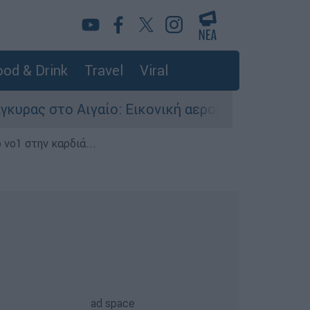
od & Drink
Travel
Viral
 Εικονική αερομαχία ανάμεσα σε ελληνικά και 
 νο1 στην καρδιά...