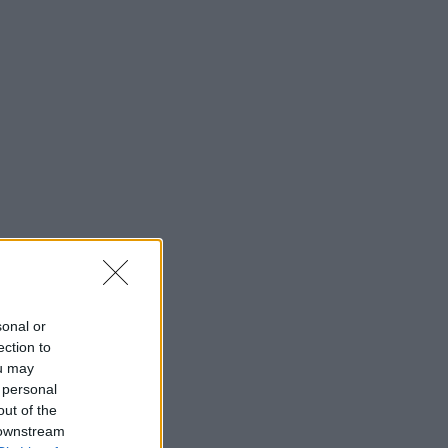
sonal or
ection to
ou may
 personal
out of the
 downstream