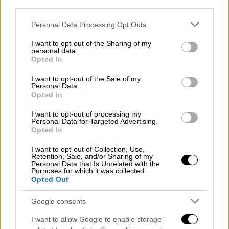
Ελλάδα
|
11.06.2025 14:19
third parties.
Απανθρακωμένη σορός εντοπίστηκε
Please note that this website/app uses one or more Google
Personal Data Processing Opt Outs
σε αυτοκίνητο μετά από πυρκαγιά
services and may gather and store information including but
στον Έβρο
not limited to your visit or usage behaviour. You may click to
I want to opt-out of the Sharing of my
personal data.
grant or deny consent to Google and its third-party tags to
Opted In
use your data for below specified purposes in below Google
Ελλάδα
|
11.06.2025 14:28
consent section.
I want to opt-out of the Sale of my
Φωτιά στο Ωραιόκαστρο: Στη μάχη
Personal Data.
Opted In
και εναέρια μέσα
I want to opt-out of processing my
Personal Data for Targeted Advertising.
Opted In
Βρέθηκε με τραύμα και κλειδωμένος
I want to opt-out of Collection, Use,
Retention, Sale, and/or Sharing of my
Personal Data that Is Unrelated with the
Σύμφωνα με τις
πρώτες πληροφορίες από
Purposes for which it was collected.
Opted Out
το
Λιμενικό
, ο άνδρας εργαζόταν ως
καμαρώτος
και
εντοπίστηκε κλειδωμένος
Google consents
στις τουαλέτες
του σκάφους. Έφερε
τραύμα
I want to allow Google to enable storage
από αιχμηρό αντικείμενο
, πιθανότατα