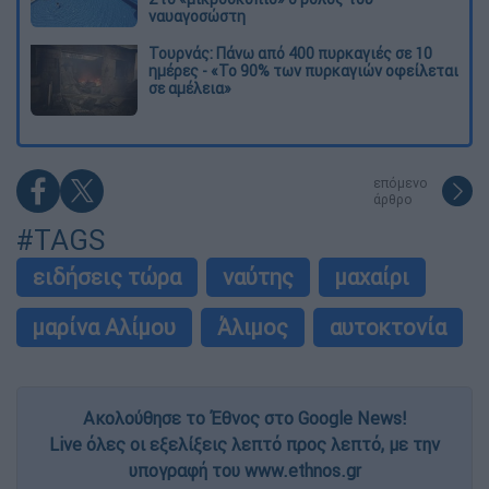
ναυαγοσώστη
Τουρνάς: Πάνω από 400 πυρκαγιές σε 10
ημέρες - «Το 90% των πυρκαγιών οφείλεται
σε αμέλεια»
επόμενο
άρθρο
#TAGS
ειδήσεις τώρα
ναύτης
μαχαίρι
μαρίνα Αλίμου
Άλιμος
αυτοκτονία
Ακολούθησε το Έθνος στο Google News!
Live όλες οι εξελίξεις λεπτό προς λεπτό, με την
υπογραφή του www.ethnos.gr