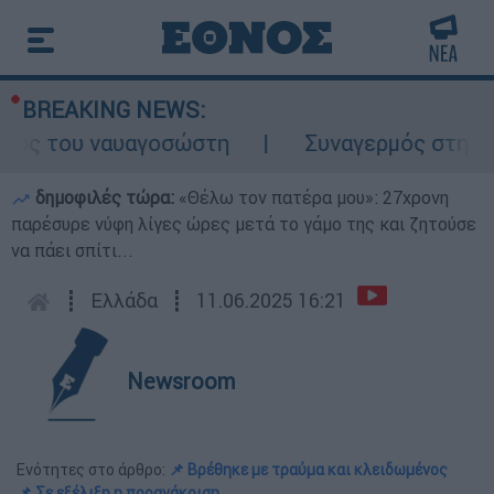
BREAKING NEWS:
ος του ναυαγοσώστη
Συναγερμός στην Κάρπ
δημοφιλές τώρα:
«Θέλω τον πατέρα μου»: 27χρονη
παρέσυρε νύφη λίγες ώρες μετά το γάμο της και ζητούσε
να πάει σπίτι...
┋
Ελλάδα
┋
11.06.2025 16:21
Newsroom
Ενότητες στο άρθρο:
📌 Βρέθηκε με τραύμα και κλειδωμένος
📌 Σε εξέλιξη η προανάκριση