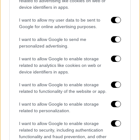
related to advertising like cookies on web or
μαχαίρι
, ενώ δεν έχει ακόμη διασαφηνιστεί
device identifiers in apps.
αν πρόκειται για εγκληματική ενέργεια ή
I want to allow my user data to be sent to
άλλο περιστατικό.
Google for online advertising purposes.
I want to allow Google to send me
personalized advertising.
I want to allow Google to enable storage
related to analytics like cookies on web or
device identifiers in apps.
I want to allow Google to enable storage
related to functionality of the website or app.
I want to allow Google to enable storage
related to personalization.
Σε εξέλιξη η προανάκριση
I want to allow Google to enable storage
Ο
38χρονος
αναζητείτο για ώρα από το
related to security, including authentication
πλήρωμα, ενώ στο σημείο κλήθηκαν
στελέχη
functionality and fraud prevention, and other