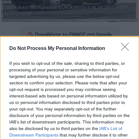
Περιπολικό του Λιμενικού (EUROKINISSI/ILIALIVE.GR/ΓΙΑΝΝΗΣ
ΣΠΥΡΟΥΝΗΣ)
Προσθέστε το ΕΘΝΟΣ στη Google
Do Not Process My Personal Information
Τραγωδία εκτυλίχθηκε το απόγευμα σε
τουριστικό-επιβατηγό σκάφος
που
If you wish to opt-out of the sale, sharing to third parties, or
εκτελούσε περιηγητικό πλου από τη
Μαρίνα
processing of your personal or sensitive information for
Αλίμου
, όταν ένας
38χρονος αλλοδαπός
,
targeted advertising by us, please use the below opt-out
μέλος του πληρώματος,
βρέθηκε χωρίς τις
section to confirm your selection. Please note that after your
opt-out request is processed you may continue seeing
αισθήσεις του
εντός του σκάφους. Το
interest-based ads based on personal information utilized by
περιστατικό έχει προκαλέσει σοκ, τόσο στο
us or personal information disclosed to third parties prior to
πλήρωμα όσο και στους επιβάτες.
your opt-out. You may separately opt-out of the further
disclosure of your personal information by third parties on the
IAB’s list of downstream participants. This information may
ΔΙΑΒΑΣΤΕ ΕΠΙΣΗΣ
also be disclosed by us to third parties on the
IAB’s List of
Downstream Participants
that may further disclose it to other