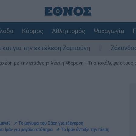
λάδα
Κόσμος
Αθλητισμός
Ψυχαγωγία
F
 εκτέλεση Ζαμπούνη
Ζάκυνθος: Τι απαντά 
 σχέση με την επίθεση» λέει η 46χρονη - Τι αποκάλυψε στους
μενεΐ
📌 Το μήνυμα του Σάχη για εξέγερση
ου Ιράν για μεγάλο χτύπημα
📌 Το Ιράν άντεξε την πίεση