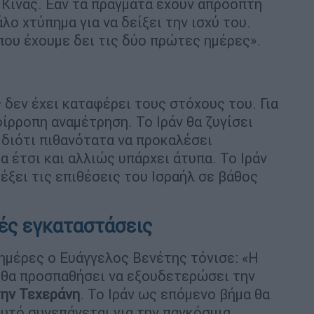
 Κίνας. Εάν τα πράγματα έχουν απρόοπτη
άλο χτύπημα για να δείξει την ισχύ του.
που έχουμε δει τις δύο πρώτες ημέρες».
 δεν έχει καταφέρει τους στόχους του. Για
ίρροπη αναμέτρηση. Το Ιράν θα ζυγίσει
 διότι πιθανότατα να προκαλέσει
 έτσι και αλλιώς υπάρχει άτυπα. Το Ιράν
έξει τις επιθέσεις του Ισραήλ σε βάθος
κές εγκαταστάσεις
 ημέρες ο Ευάγγελος Βενέτης τόνισε: «Η
 θα προσπαθήσει να εξουδετερώσει την
την Τεχεράνη
. Το Ιράν ως επόμενο βήμα θα
αυτό συνεπάγεται για την παγκόσμια