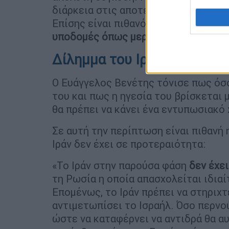
διάρκεια στις αποτελεσματικές στρα
Επίσης είναι πιθανό να δούμε νωρίτ
υποδομές όπως μερικώς έγινε χθες 
Δίλημμα του Ιράν για μεγά
Ο Ευάγγελος Βενέτης τόνισε πως όσο 
του και πως η ηγεσία του βρίσκεται 
θα πρέπει να κάνει ένα εντυπωσιακό
Σε αυτή την περίπτωση είναι πιθανή
Ιράν δεν έχει σε προτεραιότητα:
«Το Ιράν στην παρούσα φάση
δεν έχει
τη Ρωσία η οποία απασχολείται ιδιαί
Επομένως, το Ιράν πρέπει να στηριχτε
αντιμετωπίσει το Ισραήλ. Όσο περνού
ώστε να καταφέρνει να αντιδρά θα α