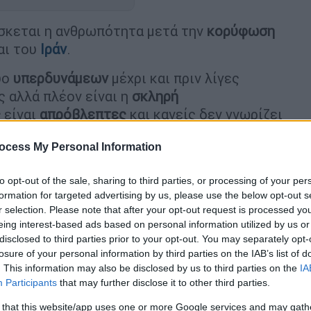
σκεται η ανθρωπότητα μετά την
κορύφωση
αι του
Ιράν
.
ύο
υπερδυνάμεων
μέχρι και πριν λίγες
ς αλλά πλέον είναι η
σκληρή
ς
είναι
απρόβλεπτες
και κανείς δεν γνωρίζει
 στρατοπέδων ο διεθνολόγος ειδικός σε
ocess My Personal Information
άγγελος Βενέτης
επιχειρεί να
 δύο πλευρών αλλά και τα πιθανά σενάρια
to opt-out of the sale, sharing to third parties, or processing of your per
χές διάστημα.
formation for targeted advertising by us, please use the below opt-out s
r selection. Please note that after your opt-out request is processed y
eing interest-based ads based on personal information utilized by us or
disclosed to third parties prior to your opt-out. You may separately opt-
losure of your personal information by third parties on the IAB’s list of
. This information may also be disclosed by us to third parties on the
IA
τησε στο Ισραήλ με πυραύλους και
Participants
that may further disclose it to other third parties.
α τη Μέση Ανατολή που «φλέγεται»
 that this website/app uses one or more Google services and may gath