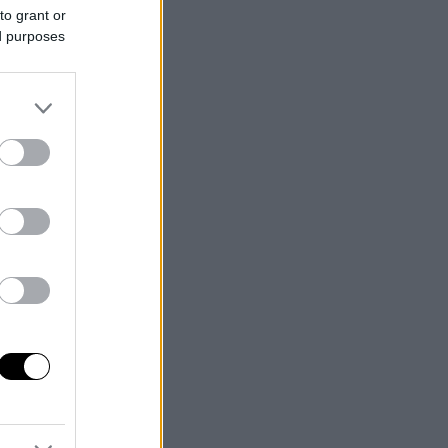
to grant or
ed purposes