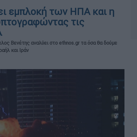
ει εμπλοκή των ΗΠΑ και η
υπτογραφώντας τις
λ
λος Βενέτης αναλύει στο ethnos.gr τα όσα θα δούμε
αήλ και Ιράν