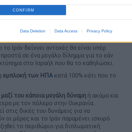
τιωτικές επιθέσεις σε βάρος του Ισραήλ.
CONFIRM
ερα τα χτυπήματα στις
ενεργειακές
βράδυ
».
Data Deletion
Data Access
Privacy Policy
λο χτύπημα
το Ιράν δείχνει αντοχές θα είναι υπέρ
μπροστά σε ένα μεγάλο δίλημμα για το εάν
 χτύπημα στο Ισραήλ που θα το καθηλώσει.
 η
εμπλοκή των
ΗΠΑ
κατά 100% κάτι που το
 μαζί του κάποια μεγάλη δύναμη
ή ακόμα και
τερα με τον πόλεμο στην Ουκρανία.
ί στις δικές του δυνάμεις για να
ν οι μέρες και το Ιράν παραμένει ισχυρό
υξηθεί το περιθώριο για διπλωματική