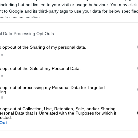
including but not limited to your visit or usage behaviour. You may click 
 to Google and its third-party tags to use your data for below specifi
ogle consent section.
ρο μέχρι το τέλος
Ιουνίου θα είναι
κρίσιμο
l Data Processing Opt Outs
Χαμενεΐ
o opt-out of the Sharing of my personal data.
In
υς του Ισραήλ
ο Ευάγγελος Βενέτης είπε:
αι ο εισβολέας. Το Ισραήλ είναι φανερό
o opt-out of the Sale of my Personal Data.
σμό ως αντανάκλαση της στήριξης από τις
In
.
Έτσι έχει θέσει δύο μεγάλους στόχους:
Ο
to opt-out of processing my Personal Data for Targeted
του Ιράν σε στρατιωτικό και πυρηνικό
ing.
 σημαντικότερος στόχος είναι η ανατροπή
In
ή, η εξόντωση του ίδιου του
Αγιατολάχ
o opt-out of Collection, Use, Retention, Sale, and/or Sharing
εί με δύο τρόπους: Με εσωτερική
ersonal Data that Is Unrelated with the Purposes for which it
lected.
η του θρησκευτικού ηγέτη. Η τελευταία
Out
ύγχυση εντός του Ιράν».