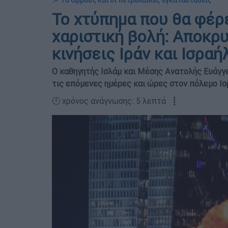
📌 Το Ορμούζ και οι πετρελαϊκές εγκαταστάσεις
Το χτύπημα που θα φέρ
χαριστική βολή: Αποκρ
κινήσεις Ιράν και Ισραή
Ο καθηγητής Ισλάμ και Μέσης Ανατολής Ευάγγε
τις επόμενες ημέρες και ώρες στον πόλεμο Ισρ
🕛 χρόνος ανάγνωσης: 5 λεπτά ┋