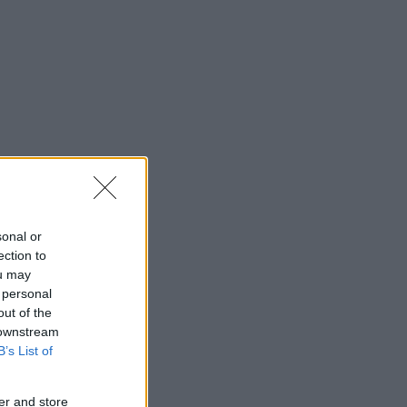
sonal or
ection to
ou may
 personal
out of the
 downstream
B’s List of
er and store