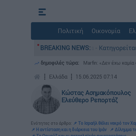
Πολιτική
Οικονομία
Ελ
τονίες στην Ελλάδα - Κατηγορείται και για την
BREAKING NEWS:
δημοφιλές τώρα:
Marfin: «Δεν έχω καμία
┋
Ελλάδα
┋
15.06.2025 07:14
Κώστας Ασημακόπουλος
Ελεύθερο Ρεπορτάζ
Ενότητες στο άρθρο:
📌 Το Ισραήλ θέλει νεκρό τον Χα
📌 Η αντίσταση και η διάρκεια του Ιράν
📌 Δίλημμα τ