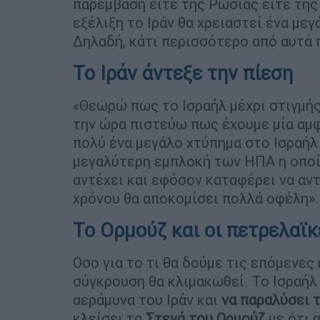
παρέμβαση είτε της Ρωσίας είτε της
εξέλιξη το Ιράν θα χρειαστεί ένα μεγ
Δηλαδή, κάτι περισσότερο από αυτά 
Το Ιράν άντεξε την πίεση
«Θεωρώ πως το Ισραήλ μέχρι στιγμής
την ώρα πιστεύω πως έχουμε μία αμφ
πολύ ένα μεγάλο χτύπημα στο Ισραήλ
μεγαλύτερη εμπλοκή των ΗΠΑ η οποία
αντέχει και εφόσον καταφέρει να αντ
χρόνου θα αποκομίσει πολλά οφέλη».
Το Ορμούζ και οι πετρελαϊ
Οσο για το τι θα δούμε τις επόμενες
σύγκρουση θα κλιμακωθεί. Το Ισραήλ
αεράμυνα του Ιράν και
να παραλύσει 
κλείσει τα
Στενά του Ορμούζ
με ότι 