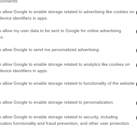
consents
έγερση
o allow Google to enable storage related to advertising like cookies on
evice identifiers in apps.
Ισραήλ στοχεύει ευθέως στην εσωτερική
ραήλ θέλει να σφυροκοπήσει το Ιράν για να
o allow my user data to be sent to Google for online advertising
νισχύσει την ανασφάλεια στο εσωτερικό του
s.
δυνάμεις εντός της χώρας. Να σημειώσουμε
to allow Google to send me personalized advertising.
αβί κάλεσε σε εξέγερση
τους Ιρανούς. Αυτό
άν το Ισραήλ πετύχει τον στρατιωτικό του
o allow Google to enable storage related to analytics like cookies on
evice identifiers in apps.
του Ιράν
o allow Google to enable storage related to functionality of the website
έον το Ιράν
είπε: «Η άμεση αντίδραση του
ι ώρες μετά την πρώτη επίθεση που δέχτηκε
o allow Google to enable storage related to personalization.
ρη μεγάλη επίθεση δείχνει την στρατιωτική
o allow Google to enable storage related to security, including
 δύναμη αποτροπής ξεπερνώντας τον αρχικό
cation functionality and fraud prevention, and other user protection.
τελεχών του στρατού δεν σήμανε και την
με εάν το Ιράν θα καταφέρει να έχει