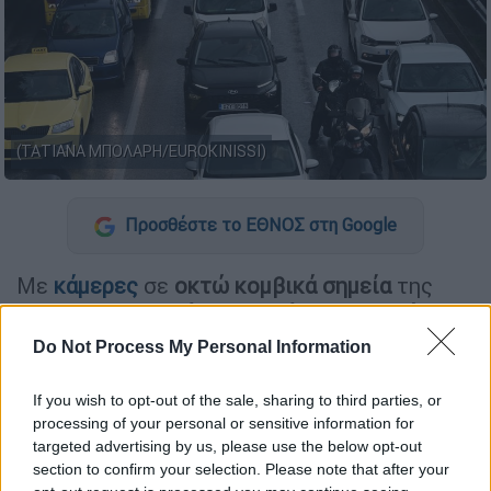
(ΤΑΤΙΑΝΑ ΜΠΟΛΑΡΗ/EUROKINISSI)
Προσθέστε το ΕΘΝΟΣ στη Google
Με
κάμερες
σε
οκτώ κομβικά σημεία
της
Αττικής και σε
δέκα γραμμές λεωφορείων
,
ξεκινά το νέο
πιλοτικό πρόγραμμα
που φέρει
Do Not Process My Personal Information
την υπογραφή των υπουργείων
Ψηφιακής
Διακυβέρνησης
,
Μεταφορών
και
Προστασίας
If you wish to opt-out of the sale, sharing to third parties, or
processing of your personal or sensitive information for
του Πολίτη
, σύμφωνα με το ΑΠΕ-ΜΠΕ.
targeted advertising by us, please use the below opt-out
Πάνω από 2.000 κάμερες σε δρόμους
section to confirm your selection. Please note that after your