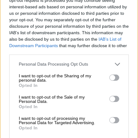
opt-out request is processed you may continue seeing
και 500 σε λεωφορεία
interest-based ads based on personal information utilized by
us or personal information disclosed to third parties prior to
Το πρόγραμμα προβλέπει την εγκατάσταση
your opt-out. You may separately opt-out of the further
περισσότερων από
2.000 καμερών
σε αστικά
disclosure of your personal information by third parties on the
οδικά δίκτυα, τοποθετημένων με βάση την
IAB’s list of downstream participants. This information may
also be disclosed by us to third parties on the
IAB’s List of
υπόδειξη της
ΕΛΑΣ
, καθώς και
500
Downstream Participants
that may further disclose it to other
εξειδικευμένων καμερών
σε λεωφορεία.
third parties.
Παράλληλα,
388 νέες κάμερες
Please note that this website/app uses one or more Google
τοποθετούνται ήδη από την
Περιφέρεια
Personal Data Processing Opt Outs
services and may gather and store information including but
Αττικής
, ενώ στη «μάχη» θα μπουν και οι
not limited to your visit or usage behaviour. You may click to
I want to opt-out of the Sharing of my
personal data.
υπάρχουσες κάμερες σε
Αττική Οδό
,
ΟΑΣΑ
grant or deny consent to Google and its third-party tags to
Opted In
κ.ά.
use your data for below specified purposes in below Google
consent section.
I want to opt-out of the Sale of my
Personal Data.
ΔΙΑΒΑΣΤΕ ΕΠΙΣΗΣ
Opted In
I want to opt-out of processing my
Ελλάδα
|
21.06.2025 11:25
Personal Data for Targeted Advertising.
Opted In
Τζάνειο: Οκτώ αιτίες οδήγησαν στη
λάθος μετάγγιση αίματος - Το