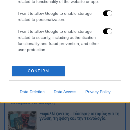
χρήση κινητού και παραβίαση διαβάσεων
related to functionality of the website or app.
πεζών.
I want to allow Google to enable storage
related to personalization.
Ο πολίτης θα ενημερώνεται
άμεσα με SMS
και μέσω
Gov.gr Wallet
, θα βλέπει το σχετικό
I want to allow Google to enable storage
υλικό, θα μπορεί να υποβάλει
ένσταση
related to security, including authentication
ηλεκτρονικά
και να πληρώνει το πρόστιμο
functionality and fraud prevention, and other
user protection.
χωρίς καθυστερήσεις. Όλες οι παραβάσεις
θα καταχωρούνται
αυτόματα στο point
system
, εξασφαλίζοντας
ακρίβεια στο
CONFIRM
ιστορικό κάθε οδηγού
και προωθώντας
κουλτούρα
συμμόρφωσης και
υπευθυνότητας
.
Data Deletion
Data Access
Privacy Policy
Διαβάστε ακόμη
Ξεφυλλίζοντας... τέσσερις ιστορίες για τη
γνώση, τη φύση και την τεχνολογία