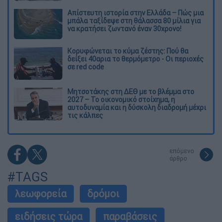
Απίστευτη ιστορία στην Ελλάδα – Πώς μια
μπάλα ταξίδεψε στη θάλασσα 80 μίλια για
να κρατήσει ζωντανό έναν 30χρονο!
Κορυφώνεται το κύμα ζέστης: Πού θα
δείξει 40αρια το θερμόμετρο - Οι περιοχές
σε red code
Μητσοτάκης στη ΔΕΘ με το βλέμμα στο
2027 – Το οικονομικό στοίχημα, η
αυτοδυναμία και η δύσκολη διαδρομή μέχρι
τις κάλπες
επόμενο
άρθρο
#TAGS
λεωφορεία
δρόμοι
ειδήσεις τώρα
παραβάσεις