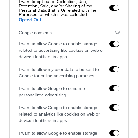
I want to opt-out of Collection, Use,
Retention, Sale, and/or Sharing of my
πόρισμα «καταπέλτης»
Personal Data that Is Unrelated with the
Purposes for which it was collected.
Opted Out
Google consents
Καινοτόμο σύστημα και ειδοποιήσεις
I want to allow Google to enable storage
σε πραγματικό χρόνο
related to advertising like cookies on web or
device identifiers in apps.
Η «καρδιά» του σχεδίου είναι ένα
ενιαίο
πληροφοριακό σύστημα
που θα συνδέει όλες
I want to allow my user data to be sent to
τις καταγραφές παραβάσεων και θα
Google for online advertising purposes.
συνεργάζεται με τις αρμόδιες αρχές. Οι
I want to allow Google to send me
σύγχρονες κάμερες
θα τοποθετηθούν σε
personalized advertising.
σημεία υψηλής επικινδυνότητας
, όπως
κεντρικοί άξονες και διασταυρώσεις,
I want to allow Google to enable storage
related to analytics like cookies on web or
καταγράφοντας παραβάσεις όπως
device identifiers in apps.
υπερβολική ταχύτητα
,
παραβίαση ερυθρού
σηματοδότη
,
μη χρήση ζώνης ή κράνους
,
I want to allow Google to enable storage