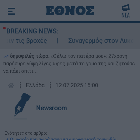
BREAKING NEWS:
ς βροχές
Συναγερμός στον Λυκαβηττό: Σο
δημοφιλές τώρα:
«Θέλω τον πατέρα μου»: 27χρονη
παρέσυρε νύφη λίγες ώρες μετά το γάμο της και ζητούσε
να πάει σπίτι...
┋
Ελλάδα
┋
12.07.2025 15:00
Newsroom
Ενότητες στο άρθρο:
📌 Οι φακές που σφράγισαν μια οικογενειακή τραγωδία