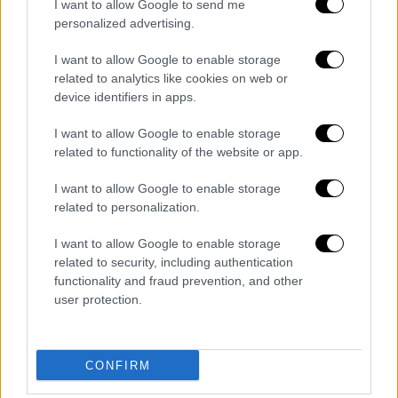
I want to allow Google to send me
νεογέννητου μωρού της. Ισχυρίστηκε ότι
personalized advertising.
δεν είχε καταλάβει πως ήταν έγκυος πριν
I want to allow Google to enable storage
συμπληρωθούν επτά μήνες κύησης, ενώ
related to analytics like cookies on web or
περιέγραψε πώς
γέννησε μόνη της στο
device identifiers in apps.
μπάνιο του σπιτιού
που έμενε με τη μητέρα
της, ακολουθώντας τις οδηγίες που είχε δει
I want to allow Google to enable storage
related to functionality of the website or app.
στο διαδίκτυο. «Η μητέρα μου χτύπαγε την
πόρτα, αλλά δεν της άνοιγα. Δεν
I want to allow Google to enable storage
καταλάβαινα τι γινόταν. Το κεφάλι μου
related to personalization.
πήγαινε να σπάσει. Όλα ήταν μαύρα. Μετά
I want to allow Google to enable storage
έκοψα τον λώρο και ακούμπησα το μωρό
related to security, including authentication
λίγο πιο εκεί. Έβαλα χαρτί στο στόμα του
functionality and fraud prevention, and other
μωρού και το έβαλα σε μία σακούλα. Έδωσα
user protection.
τη σακούλα στη μητέρα μου και της είπα
πέτα την».
CONFIRM
Έριχνε καυτό νερό στο μωρό για να