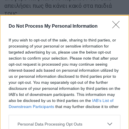
απειλήσει πως θα κάνει κακό στα παιδιά
τους.
Το άφησε και έπεσε στο κενό
Do Not Process My Personal Information
Στις
19 Μαρτίου 2019, 45χρονη μητέρα στον
If you wish to opt-out of the sale, sharing to third parties, or
Νέο Κόσμο,
υπό την πίεση γειτόνων που
processing of your personal or sensitive information for
καλούσαν να μαζέψει το παιδί της, άφησε το
targeted advertising by us, please use the below opt-out
section to confirm your selection. Please note that after your
κοριτσάκι της
να πέσει από το μπαλκόνι του
opt-out request is processed you may continue seeing
πέμπτου ορόφου.
Ακολούθως, έπεσε και η
interest-based ads based on personal information utilized by
ίδια στο κενό. Το παιδί τραυματίστηκε
us or personal information disclosed to third parties prior to
θανάσιμα και η μητέρα σκοτώθηκε επιτόπου.
your opt-out. You may separately opt-out of the further
disclosure of your personal information by third parties on the
Ο πατέρας τους, που είχε μόλις επιστρέψει,
IAB’s list of downstream participants. This information may
βρέθηκε μπροστά στο αποτρόπαιο θέαμα,
also be disclosed by us to third parties on the
IAB’s List of
ενώ οι μαρτυρίες αναδεικνύουν την
Downstream Participants
that may further disclose it to other
απόγνωση της μητέρας. Σύμφωνα με τους
third parties.
γείτονες της οικογένειας, η μητέρα
Please note that this website/app uses one or more Google
Personal Data Processing Opt Outs
κρατούσε το κοριτσάκι που έκλαιγε και
services and may gather and store information including but