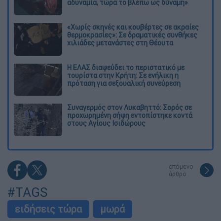
αδυναμία, τώρα το βλέπω ως δύναμη»
«Χωρίς σκηνές και κουβέρτες σε ακραίες
θερμοκρασίες»: Σε δραματικές συνθήκες
χιλιάδες μετανάστες στη Θέουτα
Η ΕΛΑΣ διαψεύδει το περιστατικό με
τουρίστα στην Κρήτη: Σε ενήλικη η
πρόταση για σεξουαλική συνεύρεση
Συναγερμός στον Λυκαβηττό: Σορός σε
προχωρημένη σήψη εντοπίστηκε κοντά
στους Αγίους Ισιδώρους
επόμενο
άρθρο
#TAGS
ειδήσεις τώρα
μωρά