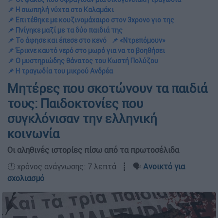
📌 Η σιωπηλή νύχτα στο Καλαμάκι
📌 Επιτέθηκε με κουζινομάχαιρο στον 3χρονο γιο της
📌 Πνίγηκε μαζί με τα δύο παιδιά της
📌 Το άφησε και έπεσε στο κενό
📌 «Ντρεπόμουν»
📌 Έριχνε καυτό νερό στο μωρό για να το βοηθήσει
📌 Ο μυστηριώδης θάνατος του Κωστή Πολύζου
📌 Η τραγωδία του μικρού Ανδρέα
Μητέρες που σκοτώνουν τα παιδιά
τους: Παιδοκτονίες που
συγκλόνισαν την ελληνική
κοινωνία
Οι αληθινές ιστορίες πίσω από τα πρωτοσέλιδα
🕛 χρόνος ανάγνωσης: 7 λεπτά ┋ 🗣️
Ανοικτό για
σχολιασμό