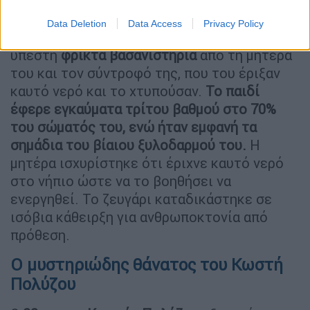
το βοηθήσει
Data Deletion
Data Access
Privacy Policy
Το
2014,
ένα 3χρονο αγοράκι στην Κρήτη
υπέστη
φρικτά βασανιστήρια
από τη μητέρα
του και τον σύντροφό της, που του έριξαν
καυτό νερό και το χτυπούσαν.
Το παιδί
έφερε εγκαύματα τρίτου βαθμού στο 70%
του σώματός του, ενώ ήταν εμφανή τα
σημάδια του βίαιου ξυλοδαρμού του.
Η
μητέρα ισχυρίστηκε ότι έριχνε καυτό νερό
στο νήπιο ώστε να το βοηθήσει να
ενεργηθεί. Το ζευγάρι καταδικάστηκε σε
ισόβια κάθειρξη για ανθρωποκτονία από
πρόθεση.
Ο μυστηριώδης θάνατος του Κωστή
Πολύζου