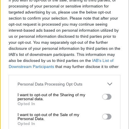
If you wish to opt-out of the sale, sharing to third parties, or
δήλωσε αθώα ως προς τις κατηγορίες περί
processing of your personal or sensitive information for
ανθρωποκτονίας λόγω ψυχικής διαταραχής
targeted advertising by us, please use the below opt-out
section to confirm your selection. Please note that after your
opt-out request is processed you may continue seeing
interest-based ads based on personal information utilized by
us or personal information disclosed to third parties prior to
your opt-out. You may separately opt-out of the further
disclosure of your personal information by third parties on the
IAB’s list of downstream participants. This information may
also be disclosed by us to third parties on the
IAB’s List of
Downstream Participants
that may further disclose it to other
third parties.
Please note that this website/app uses one or more Google
Personal Data Processing Opt Outs
services and may gather and store information including but
not limited to your visit or usage behaviour. You may click to
I want to opt-out of the Sharing of my
personal data.
grant or deny consent to Google and its third-party tags to
Opted In
use your data for below specified purposes in below Google
consent section.
Σαν Σήμερα
|
22.08.2025 00:00
I want to opt-out of the Sale of my
Personal Data.
Μια είδηση από το Βέλγιο κάνει τον
Opted In