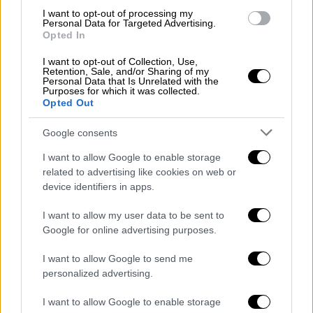
Κόσμο ολόκληρο να ανατριχιάσει
I want to opt-out of processing my
Personal Data for Targeted Advertising.
Μάρκ Ντιτρού: το όνομα – συνώνυμο της
Opted In
παιδικής κακοποίησης.
I want to opt-out of Collection, Use,
Retention, Sale, and/or Sharing of my
Personal Data that Is Unrelated with the
Purposes for which it was collected.
Opted Out
Google consents
I want to allow Google to enable storage
related to advertising like cookies on web or
device identifiers in apps.
I want to allow my user data to be sent to
Google for online advertising purposes.
I want to allow Google to send me
personalized advertising.
Ελλάδα
|
15.07.2025 08:11
I want to allow Google to enable storage