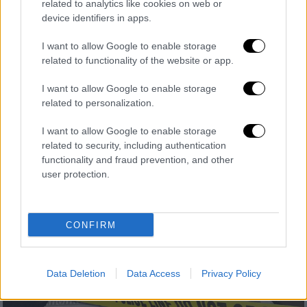
related to analytics like cookies on web or
Απομονωμένη και υπό 24ωρη επιτήρηση
device identifiers in apps.
στις φυλακές Κορυδαλλού η Ειρήνη
Μουρτζούκου - Τι ζήτησε
I want to allow Google to enable storage
related to functionality of the website or app.
Στο απολογητικό της υπόμνημα γίνεται
εκτενής αναφορά στα τραυματικά παιδικά
I want to allow Google to enable storage
της χρόνια, αλλά και στον καθοριστικό ρόλο
related to personalization.
που έπαιξε, στη διαμόρφωση του χαρακτήρα
της, η μητέρα της
I want to allow Google to enable storage
related to security, including authentication
functionality and fraud prevention, and other
user protection.
CONFIRM
Data Deletion
Data Access
Privacy Policy