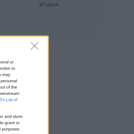
sonal or
ection to
ou may
 personal
out of the
 downstream
B’s List of
er and store
to grant or
ed purposes