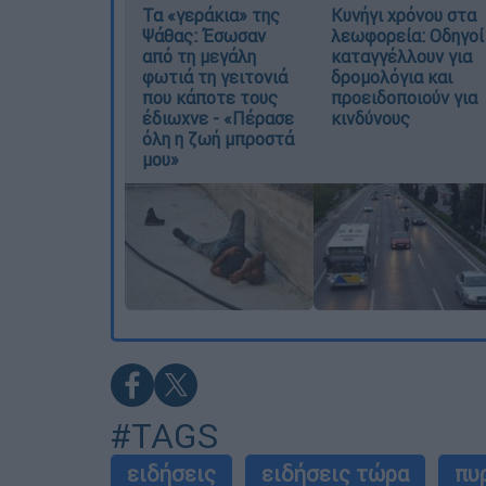
Τα «γεράκια» της
Κυνήγι χρόνου στα
Ψάθας: Έσωσαν
λεωφορεία: Οδηγοί
από τη μεγάλη
καταγγέλλουν για
φωτιά τη γειτονιά
δρομολόγια και
που κάποτε τους
προειδοποιούν για
έδιωχνε - «Πέρασε
κινδύνους
όλη η ζωή μπροστά
μου»
#TAGS
ειδήσεις
ειδήσεις τώρα
πυ