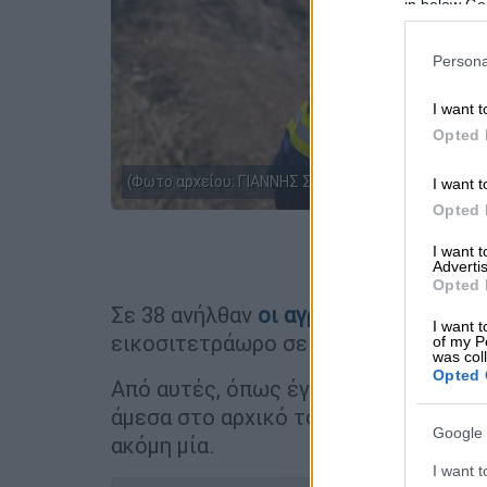
in below Go
Persona
I want t
Opted 
(Φωτο αρχείου: ΓΙΑΝΝΗΣ ΣΠΥΡΟΥΝΗΣ/ILIALIVE.GR/
I want t
Opted 
I want 
Προσθέστε
Advertis
Opted 
Σε 38 ανήλθαν
οι
αγροτοδασικές
πυρ
I want t
εικοσιτετράωρο σε όλη τη χώρα.
of my P
was col
Opted 
Από αυτές, όπως έγινε γνωστό από 
άμεσα στο αρχικό τους στάδιο, ενώ 
Google 
ακόμη μία.
I want t