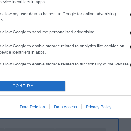
evice identifiers in apps.
o allow my user data to be sent to Google for online advertising
s.
τοποίηση επίγειων και εναέριων
to allow Google to send me personalized advertising.
o allow Google to enable storage related to analytics like cookies on
evice identifiers in apps.
καθώς και κλιμάκια της
διεύθυνσης
o allow Google to enable storage related to functionality of the website
ύ (Δ.Α.Ε.Ε.)
διερευνούν
τα αίτια
o allow Google to enable storage related to personalization.
CONFIRM
ους πολίτες να είναι ιδιαίτερα
o allow Google to enable storage related to security, including
ιάς, για τη δική τους ασφάλεια, να
cation functionality and fraud prevention, and other user protection.
ων αρμόδιων Αρχών.
Data Deletion
Data Access
Privacy Policy