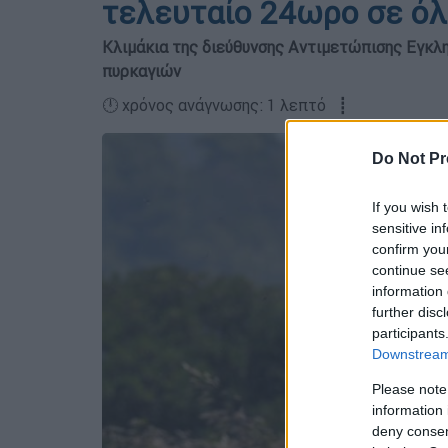
τελευταίο 24ωρο σε όλ
Κλιμάκια της διεύθυνσης Αντιμετώπισης Εγκλ
πυρκαγιών
🕛 χρόνος ανάγνωσης: 1 λεπτό ┋
Do Not Pr
If you wish 
sensitive in
confirm you
continue se
information 
further disc
participants
Downstream 
Please note
information 
deny consent