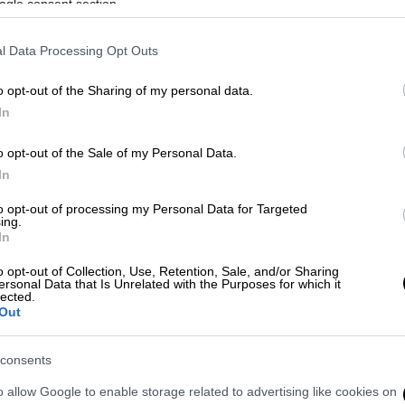
ogle consent section.
l Data Processing Opt Outs
o opt-out of the Sharing of my personal data.
In
EUROKINISSI)
o opt-out of the Sale of my Personal Data.
In
to opt-out of processing my Personal Data for Targeted
 το ΕΘΝΟΣ στη Google
ing.
In
καγιές
που εκδηλώθηκαν το τελευταίο
o opt-out of Collection, Use, Retention, Sale, and/or Sharing
ersonal Data that Is Unrelated with the Purposes for which it
lected.
Out
την
πυροσβεστική
, οι 37 αντιμετωπίστηκαν
οι πυροσβεστικές δυνάμεις αντιμετωπίζουν
consents
o allow Google to enable storage related to advertising like cookies on