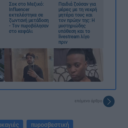
Σοκ στο Μεξικό:
Παιδιά ζούσαν για
Influencer
μέρες με τη νεκρή
εκτελέστηκε σε
μητέρα τους και
ζωντανή μετάδοση
τον πρώην της: Η
- Τον πυροβόλησαν
μυστηριώδης
στο κεφάλι
υπόθεση και το
livestream λίγο
πριν
επόμενο άρθρο
ρκαγιές
πυροσβεστική