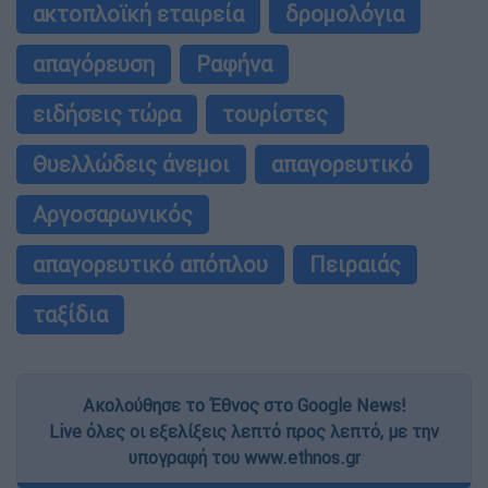
ακτοπλοϊκή εταιρεία
δρομολόγια
απαγόρευση
Ραφήνα
ειδήσεις τώρα
τουρίστες
Θυελλώδεις άνεμοι
απαγορευτικό
Αργοσαρωνικός
απαγορευτικό απόπλου
Πειραιάς
ταξίδια
Ακολούθησε το Έθνος στο Google News!
Live όλες οι εξελίξεις λεπτό προς λεπτό, με την
υπογραφή του www.ethnos.gr