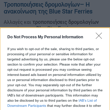
Τροποποιήσεις δρομολογίων– Η
ανακοίνωση της Blue Star Ferries
Αλλαγές και
τροποποιήσεις δρομολογίων
ανακοίνωσε η
Blue Star Ferries
, που
προχώρησε σε μεταβολές λόγω του
Do Not Process My Personal Information
απαγορευτικού απόπλου.
If you wish to opt-out of the sale, sharing to third parties, or
Ειδικότερα, τα δρομολόγια των
πλοίων
της
processing of your personal or sensitive information for
εταιρείας θα διαμορφωθούν ως εξής:
targeted advertising by us, please use the below opt-out
section to confirm your selection. Please note that after your
HIGHSPEED 3
opt-out request is processed you may continue seeing
interest-based ads based on personal information utilized by
Το δρομολόγιο από Πειραιά 13:00, για Σύρο,
us or personal information disclosed to third parties prior to
Μύκονο, Πάρο, Ίο, Σαντορίνη, Ηράκλειο θα
your opt-out. You may separately opt-out of the further
disclosure of your personal information by third parties on the
παραμείνει ανεκτέλεστο.
IAB’s list of downstream participants. This information may
also be disclosed by us to third parties on the
IAB’s List of
HIGHSPEED 4
Downstream Participants
that may further disclose it to other