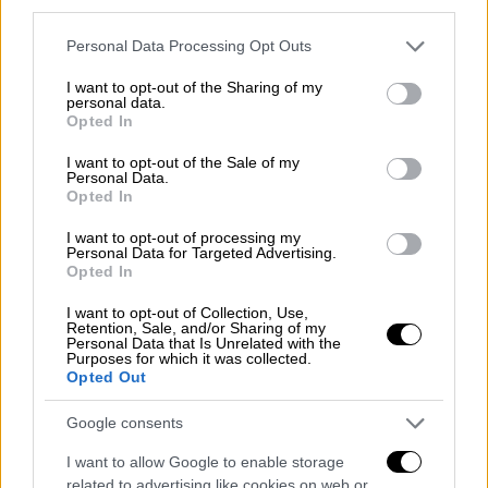
third parties.
Το δρομολόγιο από Ηράκλειο 13:00, για
Σαντορίνη, Ίο, Νάξο, Μύκονο, Πειραιά θα
Please note that this website/app uses one or more Google
Personal Data Processing Opt Outs
παραμείνει ανεκτέλεστο.
services and may gather and store information including but
not limited to your visit or usage behaviour. You may click to
I want to opt-out of the Sharing of my
personal data.
HELLENIC HIGHSPEED
grant or deny consent to Google and its third-party tags to
Opted In
use your data for below specified purposes in below Google
Το δρομολόγιο από Πειραιά 13:00, για Πάρο,
consent section.
I want to opt-out of the Sale of my
Personal Data.
Νάξο, Κουφονήσι, Κατάπολα, Νάξο, Πάρο,
Opted In
Πειραιά θα παραμείνει ανεκτέλεστο.
I want to opt-out of processing my
Personal Data for Targeted Advertising.
BLUE STAR NAXOS
Opted In
Το δρομολόγιο από Πειραιά 13:00, για Πάρο,
I want to opt-out of Collection, Use,
Retention, Sale, and/or Sharing of my
Νάξο, Δονούσα, Αιγιάλη, Αστυπάλαια και
Personal Data that Is Unrelated with the
επιστροφή θα παραμείνει ανεκτέλεστο.
Purposes for which it was collected.
Opted Out
BLUE STAR PAROS
Google consents
Το δρομολόγιο του πλοίου Παρασκευή
I want to allow Google to enable storage
08/08/2025 από Πειραιά 13:00, για Σύρο,
related to advertising like cookies on web or