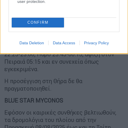
user protection.
CONFIRM
BLUE STAR DELOS
Το πλοίο θα αναχωρήσει από Πειραιά τη
Data Deletion
Data Access
Privacy Policy
16:00 (αντί 13:00), για Πάρο 21:00-21:35, Νάξο
22:25-23:00, Πάρο 23:45-00:15, άφιξη στον
Πειραιά 05:15 και εν συνεχεία όπως
εγκεκριμένα.
Η προσέγγιση στη Θήρα δε θα
πραγματοποιηθεί.
BLUE STAR ΜYCONOS
Εφόσον οι καιρικές συνθήκες βελτιωθούν,
τα δρομολόγια του πλοίου από την
Παρασκευή 08/08/2025 έως και τη Τρίτη