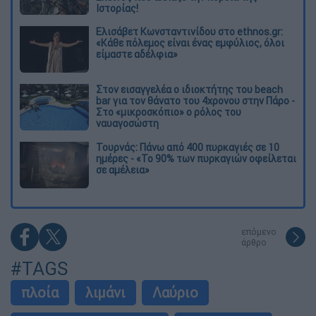
Ιστορίας!
Ελισάβετ Κωνσταντινίδου στο ethnos.gr:
«Κάθε πόλεμος είναι ένας εμφύλιος, όλοι
είμαστε αδέλφια»
Στον εισαγγελέα ο ιδιοκτήτης του beach
bar για τον θάνατο του 4χρονου στην Πάρο -
Στο «μικροσκόπιο» ο ρόλος του
ναυαγοσώστη
Τουρνάς: Πάνω από 400 πυρκαγιές σε 10
ημέρες - «Το 90% των πυρκαγιών οφείλεται
σε αμέλεια»
επόμενο
άρθρο
#TAGS
πλοία
λιμάνι
Λαύριο