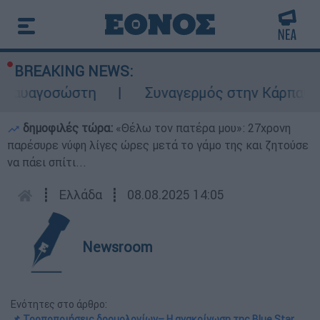
BREAKING NEWS:
υαγοσώστη
Συναγερμός στην Κάρπαθο: Βρέ
δημοφιλές τώρα:
«Θέλω τον πατέρα μου»: 27χρονη
παρέσυρε νύφη λίγες ώρες μετά το γάμο της και ζητούσε
να πάει σπίτι...
┋
Ελλάδα
┋
08.08.2025 14:05
Newsroom
Ενότητες στο άρθρο:
📌 Τροποποιήσεις δρομολογίων– Η ανακοίνωση της Blue Star