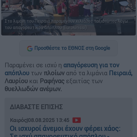
Στο λιμάνι του Πειραιά παραμένουν χιλιάδες ταξιδιώτες λόγω
του απαγορευτικού απόπλου (Eurokinissi)
Προσθέστε το ΕΘΝΟΣ στη Google
Παραμένει σε ισχύ η
απαγόρευση για τον
απόπλου
των
πλοίων
από τα λιμάνια
Πειραιά,
Λαυρίου
και
Ραφήνας
εξαιτίας των
θυελλωδών ανέμων.
ΔΙΑΒΑΣΤΕ ΕΠΙΣΗΣ
Καιρός
|
08.08.2025 13:45
Οι ισχυροί άνεμοι έχουν φέρει χάος:
Σε ισχύ απαγορευτικό απόπλου -