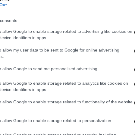
ανταπόκριση του προσωπικού της Yutong
Out
νται από την ΟΣΥ ως οι βασικότεροι λόγοι
ής εταιρείας.
consents
o allow Google to enable storage related to advertising like cookies on
ία του υπουργείου προσανατολίζεται στην
evice identifiers in apps.
 την υποκατάστασή τους από ηλεκτρικά
 προμήθεια των 125 νέων ηλεκτρικών
o allow my user data to be sent to Google for online advertising
ι επιλύσει κρίσιμα ζητήματα που αφορούν τη
s.
που έχουν ήδη παραληφθεί και
to allow Google to send me personalized advertising.
o allow Google to enable storage related to analytics like cookies on
ΣΥ παρατίθεται και σειρά άλλων λόγων,
evice identifiers in apps.
 για την απόφασή της και συγκεκριμένα:
o allow Google to enable storage related to functionality of the website
ικών δικαιωμάτων και η ύπαρξη τεχνικών
τυξη ανταγωνισμού. Συγκεκριμένα η ΟΣΥ
τικός” χρόνος εμπλοκής του τεχνικού
o allow Google to enable storage related to personalization.
ην του Α/Σ Αγ. Ι. Ρέντη) με τα ηλεκτρικά
o allow Google to enable storage related to security, including