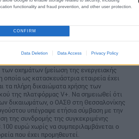
αία την περαιτέρω εξοικείωσή του με τα
cation functionality and fraud prevention, and other user protection.
τήσεις.
CONFIRM
άτων.
υργίας των οχημάτων περιορίζοντας τις
Data Deletion
Data Access
Privacy Policy
ργου.
 των οχημάτων (μείωση της ενεργειακής
η οποία ως κατασκευάστρια εταιρεία έχει
και τα πλήρη δικαιώματα χρήσης των
κού της πλατφόρμας V+. Να σημειωθεί ότι
 των δικαιωμάτων, ο ΟΑΣΘ στη Θεσσαλονίκης
υγούστου υπέγραψε ετήσια σύμβαση με την
έωση της συνδρομής της συγκεκριμένης
.100 ευρώ χωρίς να συμπεριλαμβάνεται ο
ρεία που έχει προμηθευτεί.