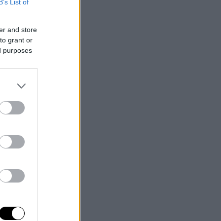
B’s List of
er and store
to grant or
ed purposes