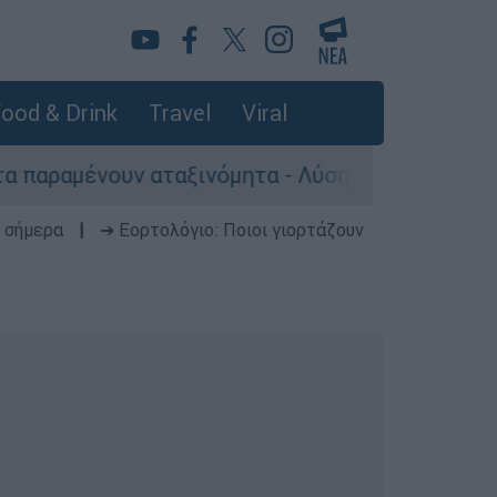
ood & Drink
Travel
Viral
υν αταξινόμητα - Λύση αναζητά το υπουργείο
 σήμερα
|
➔ Εορτολόγιο: Ποιοι γιορτάζουν