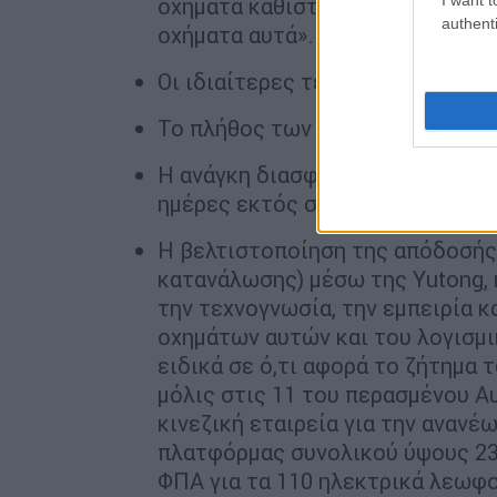
οχήματα καθιστά απολύτως αναγκ
authenti
οχήματα αυτά».
Οι ιδιαίτερες τεχνολογικές απαι
Το πλήθος των ηλεκτρικών οχημ
Η ανάγκη διασφάλισης της λειτο
ημέρες εκτός συγκοινωνιακού έ
Η βελτιστοποίηση της απόδοσής
κατανάλωσης) μέσω της Yutong, 
την τεχνογνωσία, την εμπειρία 
οχημάτων αυτών και του λογισμι
ειδικά σε ό,τι αφορά το ζήτημα
μόλις στις 11 του περασμένου Α
κινεζική εταιρεία για την αναν
πλατφόρμας συνολικού ύψους 23
ΦΠΑ για τα 110 ηλεκτρικά λεωφο