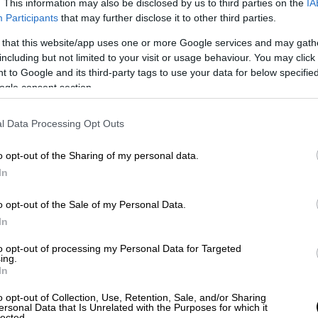
. This information may also be disclosed by us to third parties on the
IA
Participants
that may further disclose it to other third parties.
ηπτικής συντήρησης
ηλεκτρικών
οχημάτων
 that this website/app uses one or more Google services and may gath
έον ΦΠΑ) ή 451.360 ευρώ
including but not limited to your visit or usage behaviour. You may click 
ρονικό διάστημα ενός έτους.
 to Google and its third-party tags to use your data for below specifi
ogle consent section.
ενο της πρόσκλησης προς τη
YUTONG
, αυτή
ι λόγω του ότι οι υπηρεσίες μπορούν να
l Data Processing Opt Outs
μένο οικονομικό φορέα, μεταξύ άλλων
λαισίου.
o opt-out of the Sharing of my personal data.
In
ης νομοθεσίας λόγω απουσίας επαρκούς
τεχνικού προσωπικού στις ιδιαίτερες
o opt-out of the Sale of my Personal Data.
εκτρικών οχημάτων βαρέως τύπου, η ανάγκη
In
ν εκπαίδευσης σε συνεργασία με την
to opt-out of processing my Personal Data for Targeted
οιπούς φορείς,
το εύλογο της δαπάνης για
ing.
In
μένη την ιδιαιτερότητα του αντικειμένου,
ους και των χρονοκαθυστερήσεων για την
o opt-out of Collection, Use, Retention, Sale, and/or Sharing
ersonal Data that Is Unrelated with the Purposes for which it
ακτικών των συντηρήσεων ενός έτους,
lected.