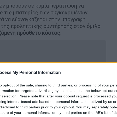
εν μπορούν σε καμία περίπτωση να
ως τις μπαταρίες των συγκεκριμένων
κά να εξαναγκάζεται στην υπογραφή
 της προληπτικής συντήρησής στον όμιλο
ζόμενη
πρόσθετο
κόστος
.
θανά αδικήματα στο «μικροσκόπιο»
Η ύποπτη κίνηση των 48 εκατ. ευρώ
ocess My Personal Information
to opt-out of the sale, sharing to third parties, or processing of your per
formation for targeted advertising by us, please use the below opt-out s
 αγνοούνταν στην Καβάλα - Βρέθηκε
r selection. Please note that after your opt-out request is processed y
eing interest-based ads based on personal information utilized by us or
disclosed to third parties prior to your opt-out. You may separately opt-
losure of your personal information by third parties on the IAB’s list of