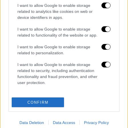
πυρόσβεσης
συνεχίζουν την προσπάθεια
I want to allow Google to enable storage
related to analytics like cookies on web or
περιορισμού της φωτιάς. Αξίζει να
device identifiers in apps.
σημειωθεί ότι το νέο μέτωπο εκδηλώθηκε
σε απόσταση μόλις λίγων μέτρων από
I want to allow Google to enable storage
σημείο που είχε καεί πρόσφατα
, γεγονός που
related to functionality of the website or app.
προβληματίζει τις αρχές για το ενδεχόμενο
I want to allow Google to enable storage
αναζωπύρωσης.
related to personalization.
Διαβάστε ακόμη
I want to allow Google to enable storage
related to security, including authentication
Επιστήμονες ανακάλυψαν τον τέταρτο
functionality and fraud prevention, and other
γνωστό τύπο μεταδοτικού καρκίνου στον
user protection.
κόσμο
Μουντιάλ 2026: «Θα ανατινάξω τον Μέσι με
CONFIRM
τέσσερις βόμβες» - Οι τρομοκρατικές
απειλές που ερεύνησε το FBI
Φρίκη στην Κρήτη: Τουρίστας μπήκε σε
Data Deletion
Data Access
Privacy Policy
κατάστημα και ρώτησε πόσο «κοστίζει»