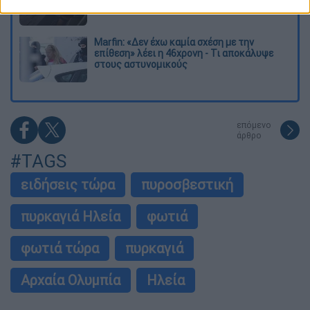
ανήλικο κορίτσι για να ασελγήσει πάνω του
Marfin: «Δεν έχω καμία σχέση με την
επίθεση» λέει η 46χρονη - Τι αποκάλυψε
στους αστυνομικούς
επόμενο
άρθρο
#TAGS
ειδήσεις τώρα
πυροσβεστική
πυρκαγιά Ηλεία
φωτιά
φωτιά τώρα
πυρκαγιά
Αρχαία Ολυμπία
Ηλεία