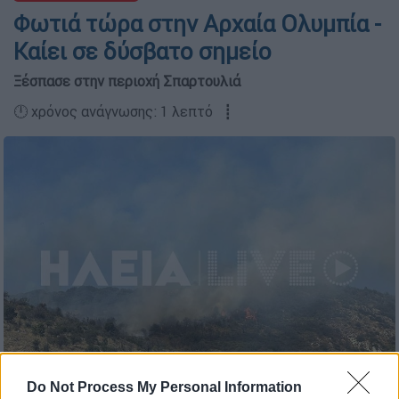
Φωτιά τώρα στην Αρχαία Ολυμπία -
Καίει σε δύσβατο σημείο
Ξέσπασε στην περιοχή Σπαρτουλιά
🕛 χρόνος ανάγνωσης: 1 λεπτό ┋
Πηγή φωτογραφίας: ilialive.gr
Do Not Process My Personal Information