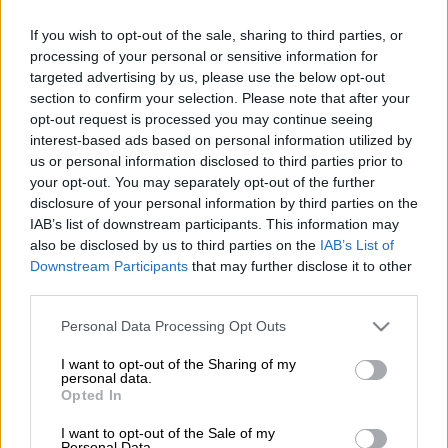
If you wish to opt-out of the sale, sharing to third parties, or
Προσθέστε το ΕΘΝΟΣ στη Google
processing of your personal or sensitive information for
targeted advertising by us, please use the below opt-out
Νωρίς το απόγευμα του Σαββάτου ξέσπασε
section to confirm your selection. Please note that after your
φωτιά
στη Σπαρτουλιά
, στην
Αρχαία Ολυμπία
,
opt-out request is processed you may continue seeing
interest-based ads based on personal information utilized by
προκαλώντας άμεση κινητοποίηση της
us or personal information disclosed to third parties prior to
Πυροσβεστικής. Σύμφωνα με την υπηρεσία,
your opt-out. You may separately opt-out of the further
στο μέτωπο βρίσκονται
48 πυροσβέστες
με
disclosure of your personal information by third parties on the
16 οχήματα
και
δύο ομάδες πεζοπόρων
, ενώ
IAB’s list of downstream participants. This information may
also be disclosed by us to third parties on the
IAB’s List of
από αέρος πραγματοποιεί ρίψεις ένα
Downstream Participants
that may further disclose it to other
ελικόπτερο
.
third parties.
Please note that this website/app uses one or more Google
Personal Data Processing Opt Outs
ΔΙΑΒΑΣΤΕ ΕΠΙΣΗΣ
services and may gather and store information including but
not limited to your visit or usage behaviour. You may click to
I want to opt-out of the Sharing of my
personal data.
Ελλάδα
|
13.09.2025 16:15
grant or deny consent to Google and its third-party tags to
Opted In
Έφυγε από τη ζωή ο 92χρονος
use your data for below specified purposes in below Google
consent section.
Γιώργος Κωβαίος από τη Σχοινούσα -
I want to opt-out of the Sale of my
Personal Data.