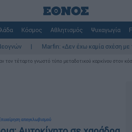
λάδα
Κόσμος
Αθλητισμός
Ψυχαγωγία
F
ών
Marfin: «Δεν έχω καμία σχέση με την ε
ν τον τέταρτο γνωστό τύπο μεταδοτικού καρκίνου στον κό
Επιχείρηση απεγκλωβισμού
οια: Αυτοκίνητο σε χαράδρα