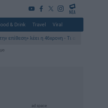
ood & Drink
Travel
Viral
πίθεση» λέει η 46χρονη - Τι αποκάλυψε στους α
σμο