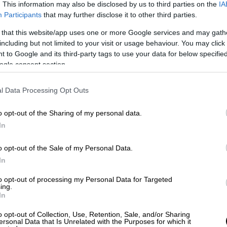
. This information may also be disclosed by us to third parties on the
IA
Participants
that may further disclose it to other third parties.
 that this website/app uses one or more Google services and may gath
including but not limited to your visit or usage behaviour. You may click 
 to Google and its third-party tags to use your data for below specifi
ogle consent section.
ΠΑΔΟΠΟΥΛΟΣ
l Data Processing Opt Outs
o opt-out of the Sharing of my personal data.
 το ΕΘΝΟΣ στη Google
In
πόγευμα της
Κυριακής (28/9)
στις
Ροβιές
o opt-out of the Sale of my Personal Data.
τράπη της πορείας του
και κατέληξε σε
In
μα βρίσκονταν δύο επιβάτες, εκ των οποίων
to opt-out of processing my Personal Data for Targeted
ing.
In
o opt-out of Collection, Use, Retention, Sale, and/or Sharing
ersonal Data that Is Unrelated with the Purposes for which it