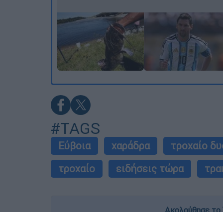
#TAGS
Εύβοια
χαράδρα
τροχαίο δ
τροχαίο
ειδήσεις τώρα
τρα
Ακολούθησε το 
Live όλες οι εξελίξεις λεπτό προς