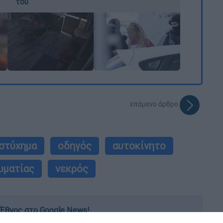
του
επόμενο άρθρο
υστύχημα
οδηγός
αυτοκίνητο
υματίας
νεκρός
Έθνος στο Google News!
 λεπτό, με την υπογραφή του www.ethnos.gr