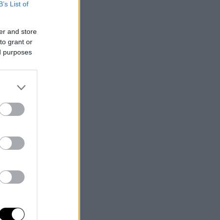
B’s List of
er and store
to grant or
ed purposes