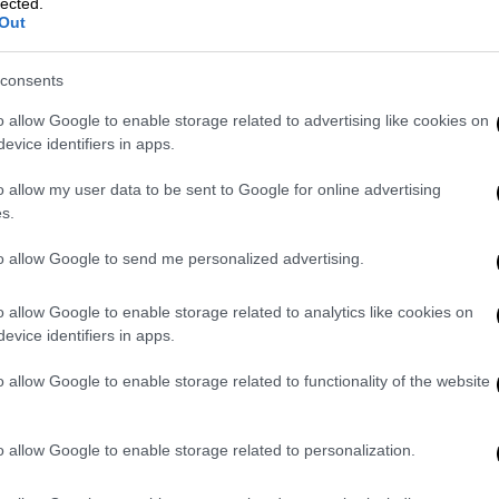
κατάφερε να ειδοποιήσει τις Αρχές μέσω
lected.
Out
του σημείου, γεγονός που επέτρεψε την
υνάμεων.
consents
o allow Google to enable storage related to advertising like cookies on
evice identifiers in apps.
o allow my user data to be sent to Google for online advertising
Κίνα: Άνοιξε η ψηλότερη γέφυρα στον
s.
to allow Google to send me personalized advertising.
o allow Google to enable storage related to analytics like cookies on
γνωστο ηθοποιό - Προκάλεσε ζημιές
evice identifiers in apps.
o allow Google to enable storage related to functionality of the website
o allow Google to enable storage related to personalization.