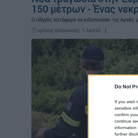
150 μέτρων - Ένας νεκρ
Ο οδηγός κατάφερε να ειδοποιήσει τις Αρχές 
🕛 χρόνος ανάγνωσης: 1 λεπτό ┋
Do Not Pr
If you wish 
sensitive in
confirm you
continue se
information 
further disc