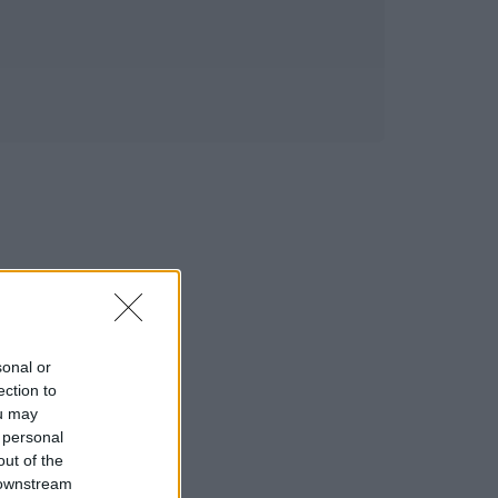
sonal or
ection to
ou may
 personal
out of the
 downstream