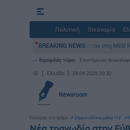
Πολιτική
Οικονομία
Ελ
βρέφος 8 ημερών - Νοσηλευόταν στη ΜΕΘ Νεογν
BREAKING NEWS:
δημοφιλές τώρα:
Επιστήμονες ανακάλυψα
┋
Ελλάδα
┋
28.09.2025 20:32
Newsroom
Ενότητες στο άρθρο:
📌 Σήμα κινδύνου μέσω 112
📌 
Νέα τραγωδία στην Εύβ