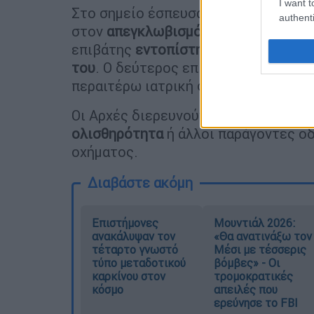
I want t
Στο σημείο έσπευσαν άμεσα
πυροσβε
authenti
στον
απεγκλωβισμό
των δύο επιβαιν
επιβάτης
εντοπίστηκε χωρίς τις αισ
του
. Ο δεύτερος επιβάτης μεταφέρθ
περαιτέρω ιατρική φροντίδα.
Οι Αρχές διερευνούν τα
αίτια του δ
ολισθηρότητα
ή άλλοι παράγοντες ο
οχήματος.
Διαβάστε ακόμη
Επιστήμονες
Μουντιάλ 2026:
ανακάλυψαν τον
«Θα ανατινάξω τον
τέταρτο γνωστό
Μέσι με τέσσερις
τύπο μεταδοτικού
βόμβες» - Οι
καρκίνου στον
τρομοκρατικές
κόσμο
απειλές που
ερεύνησε το FBI