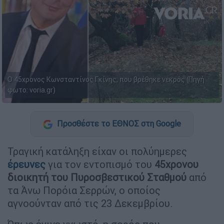
Ο 45χρονος Κωνσταντίνος Γκίνης, που βρέθηκε νεκρός (Πηγή
φωτο: voria.gr)
Προσθέστε το ΕΘΝΟΣ στη Google
Τραγική κατάληξη είχαν οι πολύημερες
έρευνες
για τον εντοπισμό του
45χρονου
διοικητή του Πυροσβεστικού Σταθμού
από
τα Άνω Πορόια Σερρών, ο οποίος
αγνοούνταν από τις 23 Δεκεμβρίου.