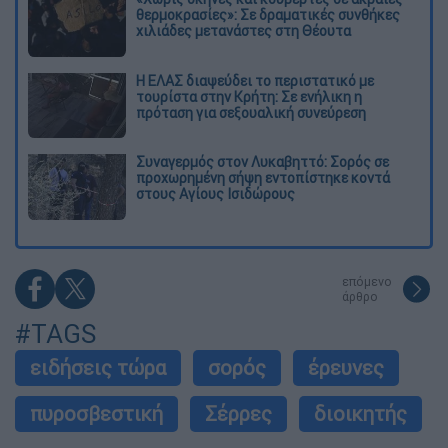
θερμοκρασίες»: Σε δραματικές συνθήκες
χιλιάδες μετανάστες στη Θέουτα
Η ΕΛΑΣ διαψεύδει το περιστατικό με
τουρίστα στην Κρήτη: Σε ενήλικη η
πρόταση για σεξουαλική συνεύρεση
Συναγερμός στον Λυκαβηττό: Σορός σε
προχωρημένη σήψη εντοπίστηκε κοντά
στους Αγίους Ισιδώρους
επόμενο
άρθρο
#TAGS
ειδήσεις τώρα
σορός
έρευνες
πυροσβεστική
Σέρρες
διοικητής