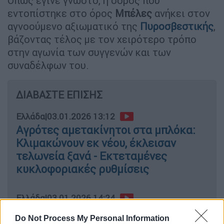
Όπως έγινε γνωστό, η σορός που
εντοπίστηκε στο όρος
Μπέλες
ανήκει στον
αγνοούμενο αξιωματικό της
Πυροσβεστικής
,
βάζοντας τέλος με τον χειρότερο τρόπο
στην αγωνία των συγγενών και των
συναδέλφων του.
ΔΙΑΒΑΣΤΕ ΕΠΙΣΗΣ
Ελλάδα
|
03.01.2026 13:12
Αγρότες αμετακίνητοι στα μπλόκα:
Κλιμακώνουν εκ νέου, έκλεισαν
τελωνεία ξανά - Εκτεταμένες
κυκλοφοριακές ρυθμίσεις
Ελλάδα
|
03.01.2026 14:24
Βίντεο ντοκουμέντο από την «τρελή»
Do Not Process My Personal Information