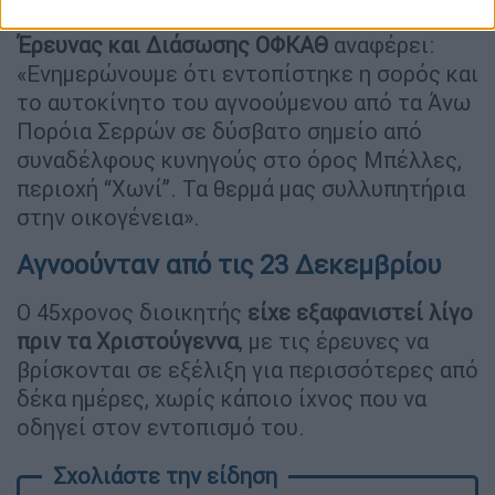
Σε ανάρτησή της, η
Εθελοντική Ομάδα
Έρευνας και Διάσωσης ΟΦΚΑΘ
αναφέρει:
«Ενημερώνουμε ότι εντοπίστηκε η σορός και
το αυτοκίνητο του αγνοούμενου από τα Άνω
Πορόια Σερρών σε δύσβατο σημείο από
συναδέλφους κυνηγούς στο όρος Μπέλλες,
περιοχή “Χωνί”. Τα θερμά μας συλλυπητήρια
στην οικογένεια».
Αγνοούνταν από τις 23 Δεκεμβρίου
Ο 45χρονος διοικητής
είχε εξαφανιστεί λίγο
πριν τα Χριστούγεννα
, με τις έρευνες να
βρίσκονται σε εξέλιξη για περισσότερες από
δέκα ημέρες, χωρίς κάποιο ίχνος που να
οδηγεί στον εντοπισμό του.