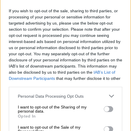
πορεία μεθυσμένου οδηγού στην
Κηφισιά - Πώς εμβόλισε επτά
If you wish to opt-out of the sale, sharing to third parties, or
οχήματα
processing of your personal or sensitive information for
targeted advertising by us, please use the below opt-out
section to confirm your selection. Please note that after your
opt-out request is processed you may continue seeing
interest-based ads based on personal information utilized by
Εντοπίστηκαν σορός και όχημα σε
us or personal information disclosed to third parties prior to
δύσβατη περιοχή
your opt-out. You may separately opt-out of the further
disclosure of your personal information by third parties on the
Σύμφωνα με ανακοίνωση της
Εθελοντικής
IAB’s list of downstream participants. This information may
Ομάδας Έρευνας και Διάσωσης ΟΦΚΑΘ
, η
also be disclosed by us to third parties on the
IAB’s List of
Downstream Participants
that may further disclose it to other
σορός και το
αυτοκίνητο
του 45χρονου
third parties.
εντοπίστηκαν σε εξαιρετικά δύσβατο
σημείο, στην περιοχή «
Χωνί
» του όρους
Please note that this website/app uses one or more Google
Personal Data Processing Opt Outs
services and may gather and store information including but
Μπέλες.
not limited to your visit or usage behaviour. You may click to
I want to opt-out of the Sharing of my
personal data.
grant or deny consent to Google and its third-party tags to
Τον εντοπισμό έκαναν κυνηγοί που
Opted In
use your data for below specified purposes in below Google
κινούνταν στην περιοχή, οι οποίοι
consent section.
I want to opt-out of the Sale of my
ειδοποίησαν άμεσα τις Αρχές. Στο σημείο