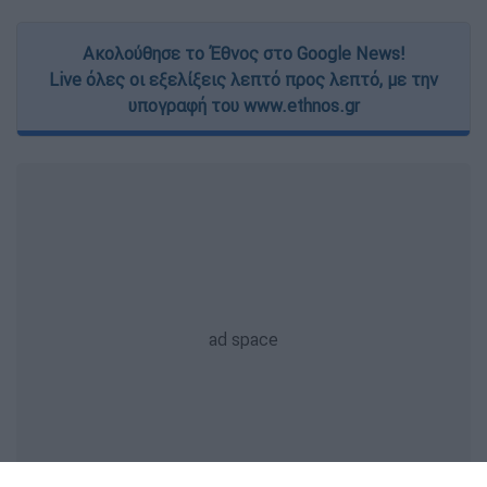
Ακολούθησε το Έθνος στο Google News!
Live όλες οι εξελίξεις λεπτό προς λεπτό, με την
υπογραφή του www.ethnos.gr