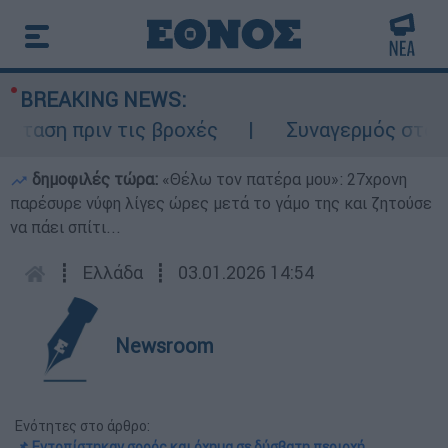
BREAKING NEWS:
ση πριν τις βροχές
Συναγερμός στον Λυκ
δημοφιλές τώρα:
«Θέλω τον πατέρα μου»: 27χρονη
παρέσυρε νύφη λίγες ώρες μετά το γάμο της και ζητούσε
να πάει σπίτι...
┋
Ελλάδα
┋
03.01.2026 14:54
Newsroom
Ενότητες στο άρθρο:
📌 Εντοπίστηκαν σορός και όχημα σε δύσβατη περιοχή