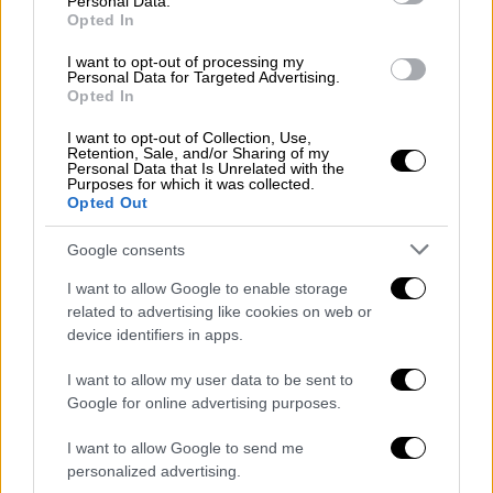
Personal Data.
Opted In
έσπευσαν δυνάμεις της
Αστυνομίας
και της
Πυροσβεστικής
, προκειμένου να
I want to opt-out of processing my
Personal Data for Targeted Advertising.
επιβεβαιώσουν την ταυτότητα και να
Opted In
ξεκινήσουν τις προβλεπόμενες διαδικασίες.
I want to opt-out of Collection, Use,
Η ανακοίνωση της Εθελοντικής
Retention, Sale, and/or Sharing of my
Personal Data that Is Unrelated with the
Ομάδας Έρευνας και Διάσωσης
Purposes for which it was collected.
Opted Out
ΟΦΚΑΘ
Google consents
I want to allow Google to enable storage
related to advertising like cookies on web or
device identifiers in apps.
I want to allow my user data to be sent to
Google for online advertising purposes.
I want to allow Google to send me
personalized advertising.