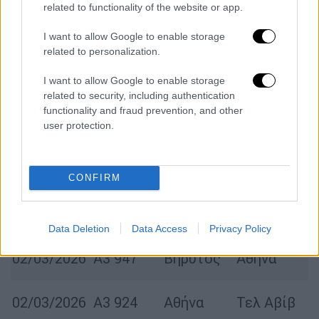
related to functionality of the website or app.
Αμπού
01/03/2026
A3 957
Αθήνα
Ντάμπι
I want to allow Google to enable storage
related to personalization.
01/03/2026
A3 952
Αθήνα
Ριάντ
I want to allow Google to enable storage
related to security, including authentication
functionality and fraud prevention, and other
01/03/2026
Α3 950
Αθήνα
Τζέντα
user protection.
02/03/2026
A3 929
Τελ Αβίβ
Αθήνα
CONFIRM
02/03/2026
Α3 946
Αθήνα
Βηρυτός
Data Deletion
Data Access
Privacy Policy
02/03/2026
A3 947
Βηρυτός
Αθήνα
02/03/2026
A3 924
Αθήνα
Τελ Αβίβ