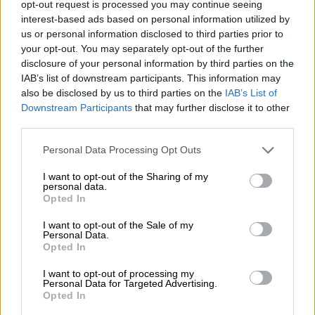
πτήσης
opt-out request is processed you may continue seeing
interest-based ads based on personal information utilized by
us or personal information disclosed to third parties prior to
28/2/2026
A3966
Αθήνα
Ερμπίλ
your opt-out. You may separately opt-out of the further
disclosure of your personal information by third parties on the
IAB’s list of downstream participants. This information may
28/2/2026
Α3 926
Αθήνα
Τελ Αβίβ
also be disclosed by us to third parties on the
IAB’s List of
Downstream Participants
that may further disclose it to other
third parties.
Α3 927
Τελ Αβίβ
Αθήνα
Please note that this website/app uses one or more Google
28/2/2026
Personal Data Processing Opt Outs
services and may gather and store information including but
not limited to your visit or usage behaviour. You may click to
I want to opt-out of the Sharing of my
personal data.
grant or deny consent to Google and its third-party tags to
28/2/2026
Α3 928
Αθήνα
Τελ Αβίβ
Opted In
use your data for below specified purposes in below Google
consent section.
I want to opt-out of the Sale of my
Personal Data.
01/03/2026
Α3 967
Ερμπίλ
Αθήνα
Opted In
I want to opt-out of processing my
01/03/2026
Α3 929
Τελ Αβίβ
Αθήνα
Personal Data for Targeted Advertising.
Opted In