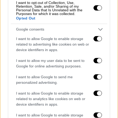
I want to opt-out of Collection, Use,
01/03/2026
Α3 926
Αθήνα
Τελ Αβίβ
Retention, Sale, and/or Sharing of my
Personal Data that Is Unrelated with the
Purposes for which it was collected.
Opted Out
01/03/2026
A3 927
Τελ Αβίβ
Αθήνα
Google consents
01/03/2026
A3 922
Αθήνα
Τελ Αβίβ
I want to allow Google to enable storage
related to advertising like cookies on web or
device identifiers in apps.
01/03/2026
Α3 946
Αθήνα
Βηρυτός
I want to allow my user data to be sent to
Google for online advertising purposes.
01/03/2026
A3 958
Αθήνα
Ντουμπάι
I want to allow Google to send me
personalized advertising.
01/03/2026
A3 959
Ντουμπάι
Αθήνα
I want to allow Google to enable storage
related to analytics like cookies on web or
Αμπού
01/03/2026
A3 956
Αθήνα
device identifiers in apps.
Ντάμπι
I want to allow Google to enable storage