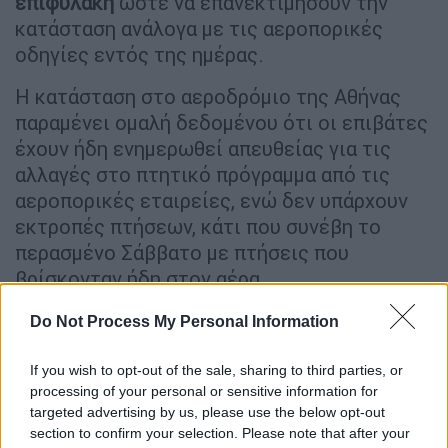
επιφυλακή
ώστε να επανεκτιμήσουν την
κατάσταση ανάλογα με τις αεροπορικές
οδηγίες εντός της ημέρας.
Η κατάσταση στο αεροδρόμιο της Αθήνας
παραμένει ομαλή δεδομένου ότι οι επιβάτες
έχουν ήδη ενημερωθεί απευθείας για τις
αλλαγές στο πτητικό πρόγραμμα από τις
αεροπορικές εταιρείες, ενώ δεν υπάρχουν
εκτροπές πτήσεων, κάτι που συνέβη το
περασμένο Σάββατο με πτήσεις που
βρίσκονταν ήδη στον αέρα.
Υπενθυμίζεται ότι η AEGEAN έχει
Do Not Process My Personal Information
προχωρήσει ήδη στην ακύρωση των
If you wish to opt-out of the sale, sharing to third parties, or
παρακάτω πτήσεων:
processing of your personal or sensitive information for
targeted advertising by us, please use the below opt-out
Αριθμός
section to confirm your selection. Please note that after your
Ημερομηνία
Από
Προς