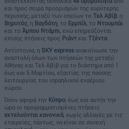
αναστέλλοντας συνολικά
48 δρομολόγια
από
και προς σειρά προορισμών της ευρύτερης
περιοχής, μεταξύ των οποίων το
Τελ Αβίβ
, η
Βηρυτός
, η
Βαγδάτη
, το
Ερμπίλ
, το
Ντουμπάι
και το
Άμπου Ντάμπι
, ενώ επηρεάζονται
επίσης πτήσεις προς
Ριάντ
και
Τζέντα
.
Αντίστοιχα, η
SKY express
ανακοίνωσε την
αναστολή όλων των πτήσεών της μεταξύ
Αθήνας και Τελ Αβίβ για το διάστημα από 1
έως και 5 Μαρτίου, εξαιτίας της παύσης
λειτουργίας του ισραηλινού εναέριου
χώρου.
Όσον αφορά την
Κύπρο
, έως και αυτήν την
ώρα οι προγραμματισμένες πτήσεις
εκτελούνται κανονικά
, χωρίς αλλαγές με τις
εταιρείες, πάντως, να είναι σε συνεχή