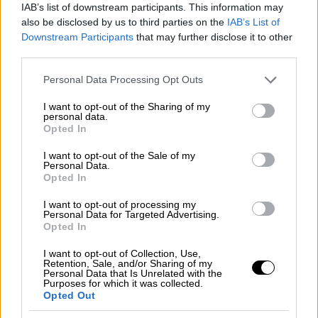
Έφοδος στα κεντρικά της Deutsche
IAB’s list of downstream participants. This information may
Bank για ξέπλυμα μαύρου χρήματος -
also be disclosed by us to third parties on the
IAB’s List of
Downstream Participants
that may further disclose it to other
Στο «μικροσκόπιο» ο Ρόμαν
third parties.
Αμπράμοβιτς
Please note that this website/app uses one or more Google
Personal Data Processing Opt Outs
services and may gather and store information including but
Ελλάδα
|
10.02.2026 05:50
not limited to your visit or usage behaviour. You may click to
I want to opt-out of the Sharing of my
personal data.
Ποιους ψάχνει η Αρχή για το Ξέπλυμα
grant or deny consent to Google and its third-party tags to
Opted In
στην υπόθεση Παναγόπουλου - Η
use your data for below specified purposes in below Google
consent section.
διπλή έρευνα και τα πολιτικά
I want to opt-out of the Sale of my
Personal Data.
πρόσωπα
Opted In
I want to opt-out of processing my
Personal Data for Targeted Advertising.
Opted In
Σημειώνεται πως σε βάρος της έχει ασκηθεί
I want to opt-out of Collection, Use,
δίωξη σε βαθμό κακουργήματος
για ξέπλυμα
Retention, Sale, and/or Sharing of my
Personal Data that Is Unrelated with the
μαύρου χρήματος. Το ποσό που της
Purposes for which it was collected.
Opted Out
καταλογίζεται φτάνει τα
13 εκατομμύρια