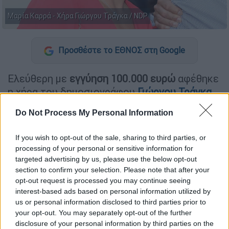
Μαρία Καρρά - Χήρα Γιώργου Τράγκα / NDP
Προσθέστε το ΕΘΝΟΣ στη Google
Ελεύθερη με
εγγύηση 100.000 ευρώ
αφέθηκε
η χήρα του δημοσιογράφου
Γιώργου Τράγκα
,
Μαρία Καρρά
, μετά την
απολογία της στον
Do Not Process My Personal Information
αρμόδιο ανακριτή
για υπόθεση
ξεπλύματος
μαύρου χρήματος.
If you wish to opt-out of the sale, sharing to third parties, or
processing of your personal or sensitive information for
Επιπλέον, της επιβλήθηκε ο περιοριστικός
targeted advertising by us, please use the below opt-out
όρος της απαγόρευσης εξόδου από τη χώρα.
section to confirm your selection. Please note that after your
opt-out request is processed you may continue seeing
interest-based ads based on personal information utilized by
ΔΙΑΒΑΣΤΕ ΕΠΙΣΗΣ
us or personal information disclosed to third parties prior to
your opt-out. You may separately opt-out of the further
Κόσμος
|
28.01.2026 16:47
disclosure of your personal information by third parties on the