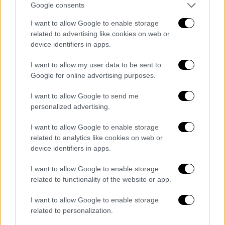
ευρώ
, για το χρονικό διάστημα
2011-2020
,
Google consents
σύμφωνα με την ανακοίνωση των
Αρχών
.
I want to allow Google to enable storage
Μετά την απολογία της και την
απόφαση των
related to advertising like cookies on web or
device identifiers in apps.
δικαστικών αρχών
, ο δικηγόρος της Μαρίας
Καρρά, Θεόδωρος Μαντάς, έκανε την εξής
I want to allow my user data to be sent to
δήλωση: «Η κα Καρρά μετά από πολύωρη
Google for online advertising purposes.
διερευνητική ανακριτική διαδικασία
I want to allow Google to send me
αφέθηκε ελεύθερη με περιοριστικούς όρους
personalized advertising.
και εγγυοδοσία. Απάντησε στο σύνολο των
ερωτημάτων με πληρότητα και με έναν
I want to allow Google to enable storage
τεράστιο αριθμό εγγράφων
έχουν
related to analytics like cookies on web or
device identifiers in apps.
αιτιολογηθεί χωρίς παρερμηνείες οι
απαντήσεις που έδωσε
στην ανακριτική
I want to allow Google to enable storage
διαδικασία».
related to functionality of the website or app.
I want to allow Google to enable storage
related to personalization.
Τα σχολιά σας δημοσιεύονται άμεσα με δική σας ευθύνη. Το