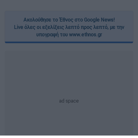
Ακολούθησε το Έθνος στο Google News!
Live όλες οι εξελίξεις λεπτό προς λεπτό, με την
υπογραφή του www.ethnos.gr