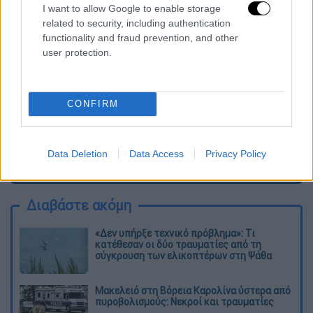
ΕΘΝΟΣ θα παρεμβαίνει και τα προσβλητικά σχόλια θα
I want to allow Google to enable storage
διαγράφονται
related to security, including authentication
functionality and fraud prevention, and other
user protection.
CONFIRM
Data Deletion
Data Access
Privacy Policy
καταχώρηση
Διαβάστε ακόμη
«Δεν υπήρξε τεχνικό πρόβλημα»: Τι
κατέθεσαν οι δύο τραυματίες από τη
σύγκρουση των ελικοπτέρων στη Ψάθα
Μακελειό στη Βόρεια Καρολίνα ύστερα από
πυροβολισμούς: Νεκροί και τραυματίες