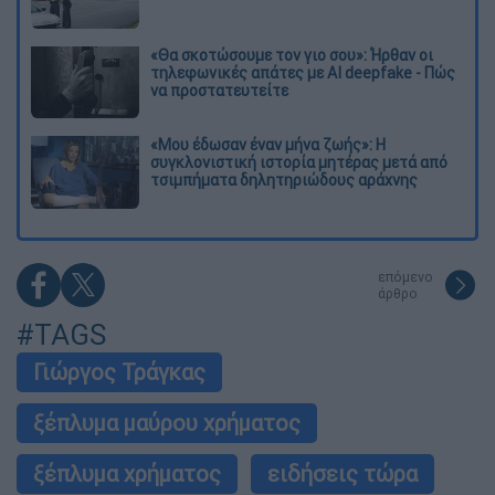
«Θα σκοτώσουμε τον γιο σου»: Ήρθαν οι
τηλεφωνικές απάτες με AI deepfake - Πώς
να προστατευτείτε
«Μου έδωσαν έναν μήνα ζωής»: Η
συγκλονιστική ιστορία μητέρας μετά από
τσιμπήματα δηλητηριώδους αράχνης
επόμενο
άρθρο
#TAGS
Γιώργος Τράγκας
ξέπλυμα μαύρου χρήματος
ξέπλυμα χρήματος
ειδήσεις τώρα