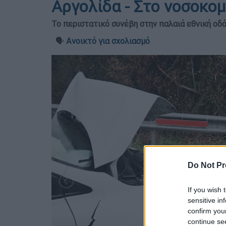
Αργολίδα - Στο νοσοκο
Το περιστατικό συνέβη στην παλαιά εθνική οδ
🗣️
Ανοικτό για σχολιασμό
Do Not Pr
If you wish 
sensitive in
confirm you
continue se