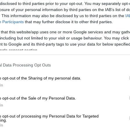
disclosed to third parties prior to your opt-out. You may separately opt-
losure of your personal information by third parties on the IAB’s list of
. This information may also be disclosed by us to third parties on the
IA
Participants
that may further disclose it to other third parties.
 that this website/app uses one or more Google services and may gath
including but not limited to your visit or usage behaviour. You may click 
 to Google and its third-party tags to use your data for below specifi
ogle consent section.
l Data Processing Opt Outs
o opt-out of the Sharing of my personal data.
In
 το ΕΘΝΟΣ στη Google
o opt-out of the Sale of my Personal Data.
In
ρα (19/3) το απόγευμα στην
Αργολίδα
, όταν
ετωπικά
.
to opt-out of processing my Personal Data for Targeted
ing.
In
εθνική οδό Άργους-Κορίνθου
, κοντά στα