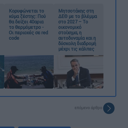
Κορυφώνεται το
Μητσοτάκης στη
κύμα ζέστης: Πού
ΔΕΘ με το βλέμμα
θα δείξει 40αρια
στο 2027 – Το
το θερμόμετρο -
οικονομικό
Οι περιοχές σε red
στοίχημα, η
code
αυτοδυναμία και η
δύσκολη διαδρομή
μέχρι τις κάλπες
επόμενο άρθρο