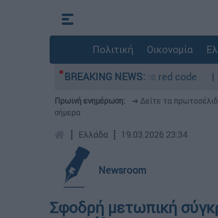
Πολιτική
Οικονομία
Ελ
ρμόμετρο - Οι περιοχές σε red code
BREAKING NEWS:
Πέθαν
Πρωινή ενημέρωση:
➔ Δείτε τα πρωτοσέλι
σήμερα
┋
Ελλάδα
┋
19.03.2026 23:34
Newsroom
Σφοδρή μετωπική σύγκ