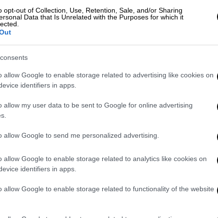
συγκρούστηκαν
στη στροφή.
o opt-out of Collection, Use, Retention, Sale, and/or Sharing
ersonal Data that Is Unrelated with the Purposes for which it
lected.
Out
consents
 Έκανε twerk στην οροφή ανοικτού τζιπ
o allow Google to enable storage related to advertising like cookies on
από τροχαίο
evice identifiers in apps.
o allow my user data to be sent to Google for online advertising
s.
 21χρονος που σκοτώθηκε στη
to allow Google to send me personalized advertising.
 τον παππού του
o allow Google to enable storage related to analytics like cookies on
evice identifiers in apps.
ροχαίο ατύχημα
τραυματίστηκε ο ένας
o allow Google to enable storage related to functionality of the website
όρο του ΕΚΑΒ
στο Νοσοκομείο Άργους.