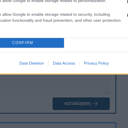
ατος
διεξάγει το Τμήμα Τροχαίας Άργους-
o allow Google to enable storage related to personalization.
θηρότητα του οδοστρώματος
εξαιτίας της
o allow Google to enable storage related to security, including
cation functionality and fraud prevention, and other user protection.
. Το ΕΘΝΟΣ θα παρεμβαίνει και τα προσβλητικά σχόλια θα
CONFIRM
Data Deletion
Data Access
Privacy Policy
καταχώρηση