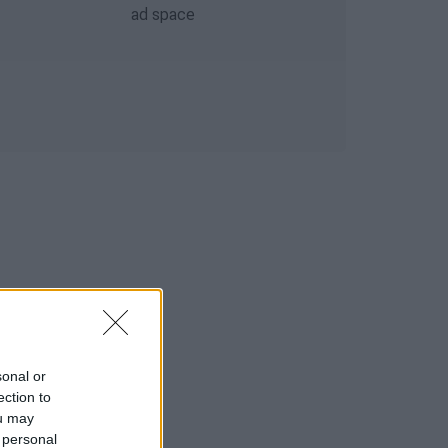
sonal or
ection to
ou may
 personal