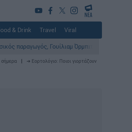
ood & Drink
Travel
Viral
αγωγός, Γουίλιαμ Όρμπιτ - Η καθοριστική συμβο
 σήμερα
|
➔ Εορτολόγιο: Ποιοι γιορτάζουν