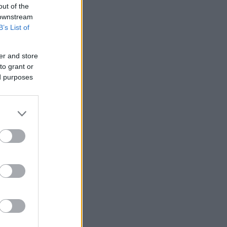
out of the
 downstream
B’s List of
er and store
to grant or
ed purposes