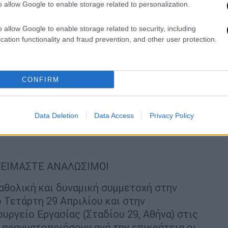
λάβει τις ευθύνες του!
o allow Google to enable storage related to personalization.
άστασή μας στον τραυματισμένο μας
o allow Google to enable storage related to security, including
ρρωση και πλήρη αποκατάσταση της υγείας
cation functionality and fraud prevention, and other user protection.
CONFIRM
 ΣΤΟΝ ΕΦΚΑ ΚΑΙ ΟΥΣΙΑΣΤΙΚΗ ΕΝΙΣΧΥΣΗ
Data Deletion
Data Access
Privacy Policy
ΗΣ ΣΕ ΟΛΕΣ ΤΙΣ ΥΠΗΡΕΣΙΑΚΕΣ ΜΟΝΑΔΕΣ
 ΕΙΜΑΣΤΕ ΑΝΑΛΩΣΙΜΟΙ
αθολική και δυναμική συμμετοχή στην
 Τετάρτη 29 Απριλίου και στην
υργείο Εργασίας (Σταδίου 29, Αθήνα) στις
α πραγματοποιήσουν ανά την επικράτεια οι