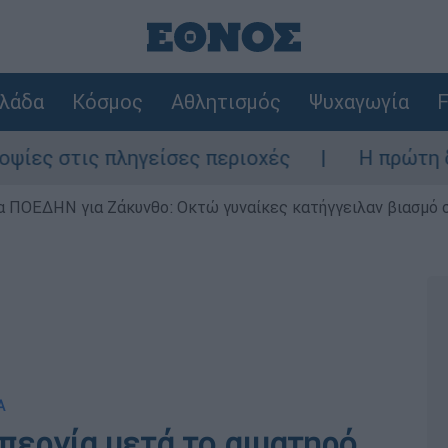
λάδα
Κόσμος
Αθλητισμός
Ψυχαγωγία
F
πληγείσες περιοχές
Η πρώτη δήλωση της 
α ΠΟΕΔΗΝ για Ζάκυνθο: Οκτώ γυναίκες κατήγγειλαν βιασμό 
Α
περγία μετά το αιματηρό