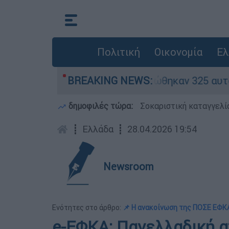
Πολιτική
Οικονομία
Ελ
 «κόκκινα» - Ολοκληρώθηκαν 325 αυτοψίες στις 
BREAKING NEWS:
δημοφιλές τώρα:
Σοκαριστική καταγγελί
┋
Ελλάδα
┋
28.04.2026 19:54
Newsroom
Ενότητες στο άρθρο:
📌 Η ανακοίνωση της ΠΟΣΕ ΕΦΚ
e-ΕΦΚΑ: Πανελλαδική α