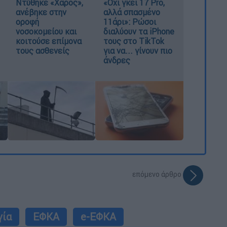
Ντύθηκε «Χάρος»,
«Όχι γκέι 17 Pro,
ανέβηκε στην
αλλά σπασμένο
οροφή
11άρι»: Ρώσοι
νοσοκομείου και
διαλύουν τα iPhone
κοιτούσε επίμονα
τους στο TikTok
τους ασθενείς
για να... γίνουν πιο
άνδρες
επόμενο άρθρο
γία
ΕΦΚΑ
e-ΕΦΚΑ