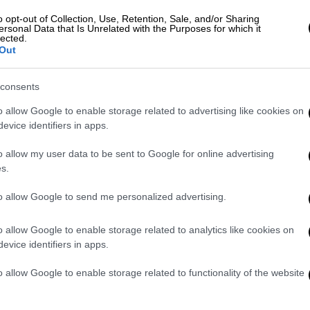
ς σε βάρος των εργαζομένων της Τοπικής
o opt-out of Collection, Use, Retention, Sale, and/or Sharing
ersonal Data that Is Unrelated with the Purposes for which it
θήνας (Κεραμεικού), κατά την οποία είχαμε
lected.
ς συμβασιούχου των προγραμμάτων της
Out
ώρη απεργιακή κινητοποίηση για αύριο
consents
o allow Google to enable storage related to advertising like cookies on
ΜΕ από την πολιτική ηγεσία του
evice identifiers in apps.
σφάλισης αλλά και την Διοίκηση του
τική ακεραιότητα του συνόλου των
o allow my user data to be sent to Google for online advertising
χονται στις υπηρεσίες του οργανισμού, με
s.
και με το κατάλληλα εκπαιδευμένο
to allow Google to send me personalized advertising.
αναζήσουμε ανάλογες δραματικές στιγμές,
οί μας στον Κεραμεικό.
o allow Google to enable storage related to analytics like cookies on
evice identifiers in apps.
οι του ΕΦΚΑ να γινόμαστε αδιαμαρτύρητα ο
θύματα της υποστελέχωσης και των
o allow Google to enable storage related to functionality of the website
λανίζουν τη δημόσια διοίκηση.