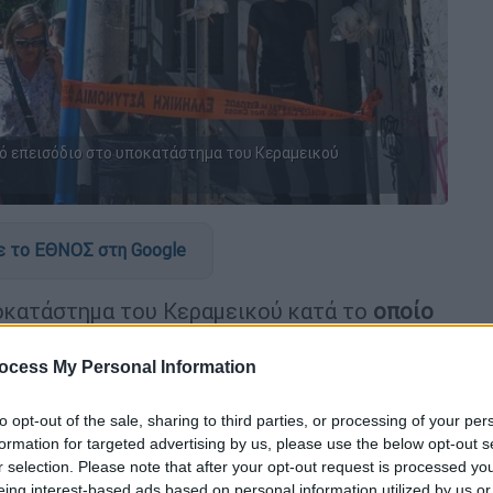
ό επεισόδιο στο υποκατάστημα του Κεραμεικού
 το ΕΘΝΟΣ στη Google
οκατάστημα του Κεραμεικού κατά το
οποίο
ίος και διακομίστηκε στον Ερυθρό
 προκήρυξη
πανελλαδικής απεργίας
.
ocess My Personal Information
:30 το πρωί στα γραφεία του ΕΦΚΑ στον
to opt-out of the sale, sharing to third parties, or processing of your per
ε και τραυμάτισε
τον υπάλληλο στο πόδι.
formation for targeted advertising by us, please use the below opt-out s
τοδικείο Αθηνών
όπου εισήλθε σε γραφείο
r selection. Please note that after your opt-out request is processed y
eing interest-based ads based on personal information utilized by us or