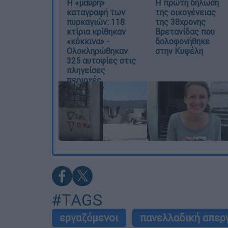
Η «μαύρη»
Η πρώτη δήλωση
καταγραφή των
της οικογένειας
πυρκαγιών: 118
της 38χρονης
κτίρια κρίθηκαν
Βρετανίδας που
«κόκκινα» -
δολοφονήθηκε
Ολοκληρώθηκαν
στην Κυψέλη
325 αυτοψίες στις
πληγείσες
περιοχές
#TAGS
εργαζόμενοι
πανελλαδική απερ