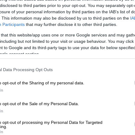
 τέσσερα άτομα.
Τελικά,
ο δράστης
disclosed to third parties prior to your opt-out. You may separately opt-
ς 5 το απόγευμα.
losure of your personal information by third parties on the IAB’s list of
. This information may also be disclosed by us to third parties on the
IA
Participants
that may further disclose it to other third parties.
 that this website/app uses one or more Google services and may gath
including but not limited to your visit or usage behaviour. You may click 
 viral: Βγάζει νοκ-άουτ μεθυσμένο που
 to Google and its third-party tags to use your data for below specifi
ogle consent section.
μπαρ
l Data Processing Opt Outs
ε πυρ σε ΕΦΚΑ και Εφετείο:
o opt-out of the Sharing of my personal data.
Πάτρας - Είχε πάνω του γεμάτο
In
o opt-out of the Sale of my Personal Data.
In
to opt-out of processing my Personal Data for Targeted
ΦΚΑ
ing.
In