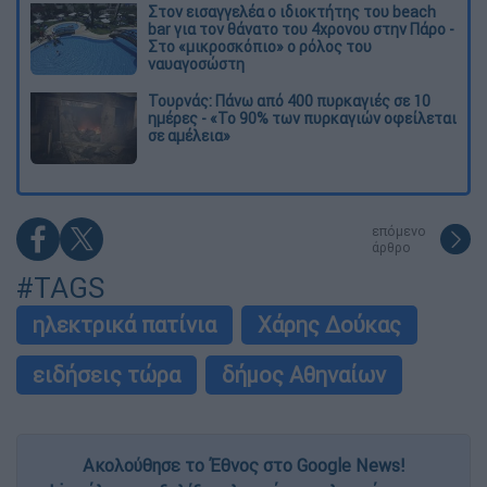
Στον εισαγγελέα ο ιδιοκτήτης του beach
bar για τον θάνατο του 4χρονου στην Πάρο -
Στο «μικροσκόπιο» ο ρόλος του
ναυαγοσώστη
Τουρνάς: Πάνω από 400 πυρκαγιές σε 10
ημέρες - «Το 90% των πυρκαγιών οφείλεται
σε αμέλεια»
επόμενο
άρθρο
#TAGS
ηλεκτρικά πατίνια
Χάρης Δούκας
ειδήσεις τώρα
δήμος Αθηναίων
Ακολούθησε το Έθνος στο Google News!