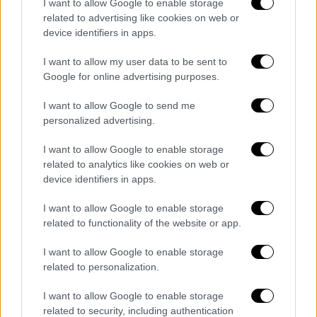
I want to allow Google to enable storage
περιοχές έπρεπε να υπάρχει πλήρης
related to advertising like cookies on web or
απαγόρευση κυκλοφορίας. Η
device identifiers in apps.
Αποκεντρωμένη κινήθηκε στο γράμμα του
I want to allow my user data to be sent to
νόμου και μας είπε ότι δεν έχουμε αυτή τη
Google for online advertising purposes.
δυνατότητα», ανέφερε χαρακτηριστικά η κ.
Ευαγγελίδου.
I want to allow Google to send me
personalized advertising.
Αντίστοιχα, απορρίφθηκαν και διατάξεις που
I want to allow Google to enable storage
προέβλεπαν πιο άμεσες παρεμβάσεις της
related to analytics like cookies on web or
δημοτικής αστυνομίας, όπως η δυνατότητα
device identifiers in apps.
ακινητοποίησης πατινιών με κλείδωμα
τροχών, κάτι που είχε ζητηθεί από γονείς
I want to allow Google to enable storage
related to functionality of the website or app.
στο πλαίσιο της δημόσιας διαβούλευσης ή η
ευκολότερη απομάκρυνσή τους από
I want to allow Google to enable storage
πεζοδρόμια και κοινόχρηστους χώρους.
related to personalization.
Την εξαιρετικά περιορισμένη δυνατότητα
I want to allow Google to enable storage
παρέμβασης του δήμου ανέλυσε και ο ίδιος ο
related to security, including authentication