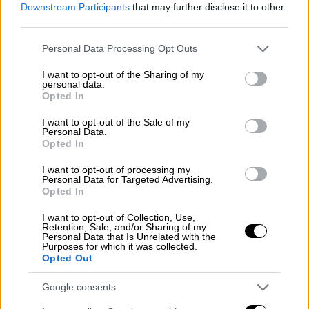
Downstream Participants
that may further disclose it to other
third parties.
Please note that this website/app uses one or more Google
Personal Data Processing Opt Outs
services and may gather and store information including but
not limited to your visit or usage behaviour. You may click to
I want to opt-out of the Sharing of my
personal data.
grant or deny consent to Google and its third-party tags to
Opted In
use your data for below specified purposes in below Google
Αστυνομία πατίνια
consent section.
I want to opt-out of the Sale of my
Personal Data.
Opted In
Ο Δήμος είχε επιχειρήσει να αξιοποιήσει το
άρθρο 79 του Κώδικα Δήμων και Κοινοτήτων
I want to opt-out of processing my
Personal Data for Targeted Advertising.
ώστε να θεσπίσει ειδικές ρυθμίσεις για
Opted In
περιοχές ιδιαίτερου χαρακτήρα. Ωστόσο, η
I want to opt-out of Collection, Use,
Αποκεντρωμένη δεν αποδέχθηκε αυτή την
Retention, Sale, and/or Sharing of my
Personal Data that Is Unrelated with the
ερμηνεία και έκρινε ότι απαιτούνται ειδικές
Purposes for which it was collected.
κυκλοφοριακές μελέτες και ρυθμίσεις βάσει
Opted Out
του ΚΟΚ
.
Google consents
«Εμείς θεωρούσαμε ότι σε ορισμένες