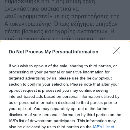
παραδέχθηκε ότι η δημοτική αρχή
αναγκάστηκε ουσιαστικά να
«ευθυγραμμιστεί» με τις παρατηρήσεις της
Αποκεντρωμένης. Όπως εξήγησε, υπήρξαν
πέντε βασικές κατηγορίες ενστάσεων. Η
πρώτη αφορούσε τα πρόστιμα και τις
κυρώσεις, καθώς θεωρήθηκε ότι ο δήμος
Do Not Process My Personal Information
δεν μπορούσε να επιβάλει δικό του
αυστηρότερο πλαίσιο πέραν όσων
If you wish to opt-out of the sale, sharing to third parties, or
προβλέπει ο ΚΟΚ. Η δεύτερη αφορούσε τις
processing of your personal or sensitive information for
απαγορεύσεις κυκλοφορίας σε
targeted advertising by us, please use the below opt-out
συγκεκριμένες περιοχές, όπως η Ερμού ή οι
section to confirm your selection. Please note that after your
opt-out request is processed you may continue seeing
πεζόδρομοι γύρω από την Ακρόπολη.
interest-based ads based on personal information utilized by
us or personal information disclosed to third parties prior to
your opt-out. You may separately opt-out of the further
disclosure of your personal information by third parties on the
IAB’s list of downstream participants. This information may
also be disclosed by us to third parties on the
IAB’s List of