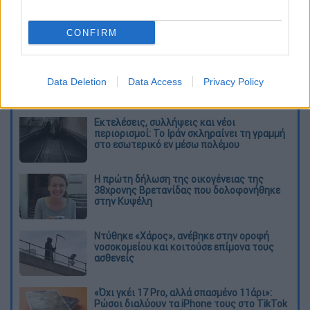
CONFIRM
καταχώρηση
Data Deletion
Data Access
Privacy Policy
Διαβάστε ακόμη
Εκτελέσεις, συλλήψεις και νέοι
περιορισμοί: Το Ιράν σκληραίνει τη γραμμή
στο εσωτερικό εν μέσω πολέμου
Η πρώτη δήλωση της οικογένειας της
38χρονης Βρετανίδας που δολοφονήθηκε
στην Κυψέλη
Ντύθηκε «Χάρος», ανέβηκε στην οροφή
νοσοκομείου και κοιτούσε επίμονα τους
ασθενείς
«Όχι γκέι 17 Pro, αλλά σπασμένο 11άρι»:
Ρώσοι διαλύουν τα iPhone τους στο TikTok