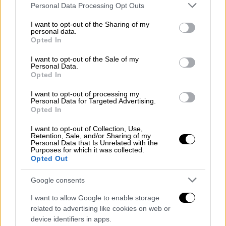
Please note that this website/app uses one or more Google
Personal Data Processing Opt Outs
Μάχη για τη ζωή της δίνει 3χρονη που
services and may gather and store information including but
παρασύρθηκε από αυτοκίνητο στο
not limited to your visit or usage behaviour. You may click to
I want to opt-out of the Sharing of my
personal data.
Ζεφύρι
grant or deny consent to Google and its third-party tags to
Opted In
use your data for below specified purposes in below Google
consent section.
I want to opt-out of the Sale of my
Personal Data.
Opted In
Από την ώρα της πτώσης του οχήματος στην
I want to opt-out of processing my
Πύλη Ε4 είχε ξεκινήσει μεγάλη επιχείρηση
Personal Data for Targeted Advertising.
Opted In
του Λιμενικού προκειμένου να εντοπιστεί
εάν υπήρχε εγκλωβισμένος στο όχημα.
I want to opt-out of Collection, Use,
Retention, Sale, and/or Sharing of my
Personal Data that Is Unrelated with the
Η επιχείρηση ήταν δύσκολη, καθώς στο
Purposes for which it was collected.
σημείο όπου έπεσε το όχημα υπάρχει λάσπη
Opted Out
στον πυθμένα. Οι ακριβείς συνθήκες υπό τις
Google consents
οποίες ο οδηγός βρέθηκε στη θάλασσα
διερευνώνται.
I want to allow Google to enable storage
related to advertising like cookies on web or
device identifiers in apps.