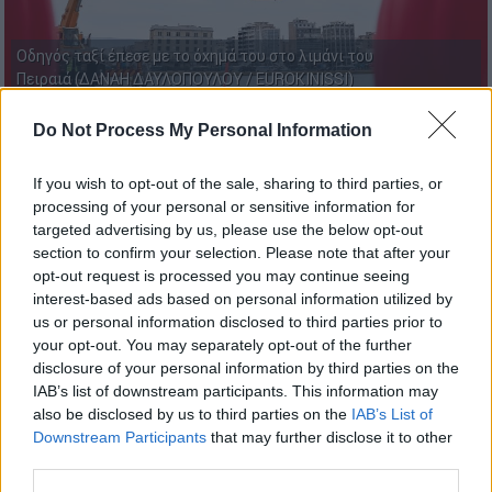
Οδηγός ταξί έπεσε με το όχημά του στο λιμάνι του
Πειραιά (ΔΑΝΑΗ ΔΑΥΛΟΠΟΥΛΟΥ / EUROKINISSI)
Do Not Process My Personal Information
Προσθέστε το ΕΘΝΟΣ στη Google
If you wish to opt-out of the sale, sharing to third parties, or
processing of your personal or sensitive information for
Νεκρός ανασύρθηκε οδηγός ταξί
, το οποίο
targeted advertising by us, please use the below opt-out
έπεσε νωρίτερα σήμερα Πέμπτη (4/6) στο
section to confirm your selection. Please note that after your
λιμάνι του Πειραιά.
opt-out request is processed you may continue seeing
interest-based ads based on personal information utilized by
Ο άνδρας παραλήφθηκε από ασθενοφόρο του
us or personal information disclosed to third parties prior to
ΕΚΑΒ και μεταφέρθηκε στο Γενικό
your opt-out. You may separately opt-out of the further
disclosure of your personal information by third parties on the
Νοσοκομείο Πειραιά «Τζάνειο».
IAB’s list of downstream participants. This information may
also be disclosed by us to third parties on the
IAB’s List of
ΔΙΑΒΑΣΤΕ ΕΠΙΣΗΣ
Downstream Participants
that may further disclose it to other
third parties.
Ελλάδα
|
04.06.2026 07:36