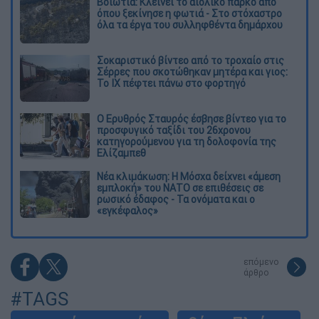
Βοιωτία: Κλείνει το αιολικό πάρκο από
όπου ξεκίνησε η φωτιά - Στο στόχαστρο
όλα τα έργα του συλληφθέντα δημάρχου
Σοκαριστικό βίντεο από το τροχαίο στις
Σέρρες που σκοτώθηκαν μητέρα και γιος:
Το ΙΧ πέφτει πάνω στο φορτηγό
Ο Ερυθρός Σταυρός έσβησε βίντεο για το
προσφυγικό ταξίδι του 26χρονου
κατηγορούμενου για τη δολοφονία της
Ελίζαμπεθ
Νέα κλιμάκωση: Η Μόσχα δείχνει «άμεση
εμπλοκή» του ΝΑΤΟ σε επιθέσεις σε
ρωσικό έδαφος - Τα ονόματα και ο
«εγκέφαλος»
επόμενο
άρθρο
#TAGS