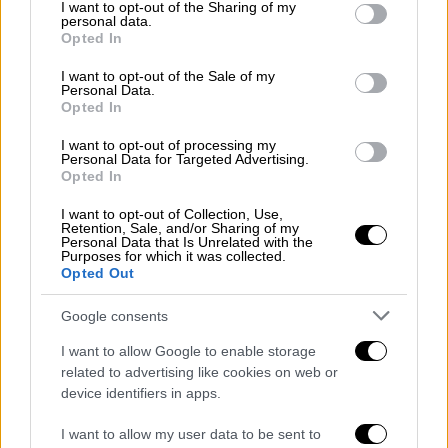
βεβαιώσεις και ραντεβού πρωτοβάθμιας
not limited to your visit or usage behaviour. You may click to
I want to opt-out of the Sharing of my
personal data.
grant or deny consent to Google and its third-party tags to
περίθαλψης. Προσεχώς στην εφαρμογή θα
Opted In
use your data for below specified purposes in below Google
προστεθούν τα αποτελέσματα
consent section.
I want to opt-out of the Sale of my
απεικονιστικών εξετάσεων και η
Personal Data.
Opted In
δυνατότητα προβολής του ιατρικού
ιστορικού από τον προσωπικό ιατρό και
I want to opt-out of processing my
Personal Data for Targeted Advertising.
εκάστοτε θεράποντα ιατρό με τη
Opted In
συγκατάθεση του ασθενούς.
I want to opt-out of Collection, Use,
Η ψηφιακή προβολή και έκδοση των
Retention, Sale, and/or Sharing of my
Personal Data that Is Unrelated with the
ιατρικών εξετάσεων και των βεβαιώσεων
Purposes for which it was collected.
Opted Out
νοσηλείας γίνεται από τις αντίστοιχες
καρτέλες της εφαρμογής MyHealth. Η
Google consents
εφαρμογή είναι ιδιαίτερα απλή και
I want to allow Google to enable storage
διατίθεται ήδη για κινητά με λογισμικό iOS
related to advertising like cookies on web or
και Android. Μοναδική προϋπόθεση για τη
device identifiers in apps.
χρήση της είναι η εγγραφή στην άυλη
I want to allow my user data to be sent to
συνταγογράφηση (
ehealth.gov.gr
).