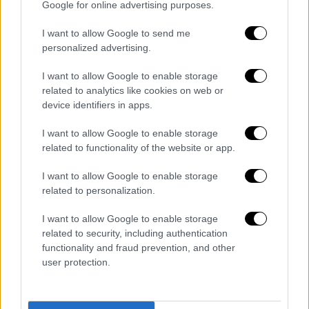
Google for online advertising purposes.
Αντίστοιχα, ο πολίτης μπορεί να εκδώσει τα
παραπάνω έγγραφα και μέσω του gov.gr, στην
I want to allow Google to send me
ενότητα «Υγεία και πρόνοια» και την
personalized advertising.
υποενότητα «Φάκελος υγείας» ή απευθείας
I want to allow Google to enable storage
στο
myhealth.gov.gr.
related to analytics like cookies on web or
device identifiers in apps.
Για την ασφαλή πρόσβαση στις νέες
υπηρεσίες τόσο μέσω του MyHealth app,
I want to allow Google to enable storage
όσο και μέσω του gov.gr, η ταυτοποίηση του
related to functionality of the website or app.
πολίτη γίνεται σε πρώτο επίπεδο με τους
I want to allow Google to enable storage
κωδικούς στο Taxisnet και κατόπιν με την
related to personalization.
καταχώριση κωδικού μιας χρήσης (OTP –
One Time Password), ο οποίος αποστέλλεται
I want to allow Google to enable storage
related to security, including authentication
σε αριθμό κινητού τηλεφώνου που ο πολίτης
functionality and fraud prevention, and other
έχει επιβεβαιώσει στο Εθνικό Μητρώο
user protection.
Επικοινωνίας (ΕΜΕπ –
notify.gov.gr
).
Υπενθυμίζεται ότι το MyHealth
τέθηκε σε