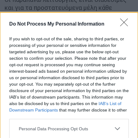
και για τα προστατευόμενα μέλη κάθε
προσώπου. Αυτή τη στιγμή το ιστορικό
εκτείνεται σε εξετάσεις και νοσηλείες που
Do Not Process My Personal Information
έχουν πραγματοποιηθεί στις ανωτέρω
μονάδες υγείας από 1η Σεπτεμβρίου 2022
If you wish to opt-out of the sale, sharing to third parties, or
processing of your personal or sensitive information for
και εντεύθεν. Το αμέσως επόμενο διάστημα
targeted advertising by us, please use the below opt-out
πρόκειται να προστεθούν δεδομένα από
section to confirm your selection. Please note that after your
όλες τις δημόσιες και ιδιωτικές δομές
opt-out request is processed you may continue seeing
υγείας της χώρας, καθώς και προγενέστερο
interest-based ads based on personal information utilized by
us or personal information disclosed to third parties prior to
ιστορικό.
your opt-out. You may separately opt-out of the further
disclosure of your personal information by third parties on the
Με τον τρόπο αυτό, το
MyHealth app
κάνει
IAB’s list of downstream participants. This information may
ένα ακόμα βήμα προς τη μετεξέλιξή του
also be disclosed by us to third parties on the
IAB’s List of
στον πλήρη ψηφιακό φάκελο ασθενούς,
Downstream Participants
that may further disclose it to other
καθώς εκτός από τις νέες υπηρεσίες η
third parties.
εφαρμογή ήδη παρέχει πρόσβαση σε:
Please note that this website/app uses one or more Google
Personal Data Processing Opt Outs
ιατρικές συνταγές, παραπεμπτικά,
services and may gather and store information including but