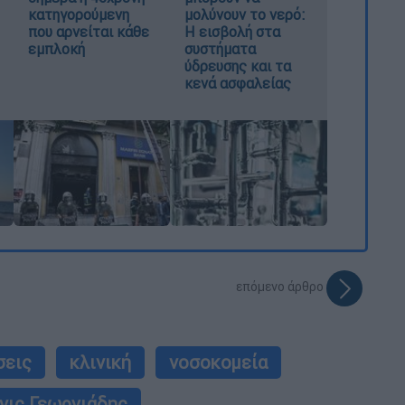
κατηγορούμενη
μολύνουν το νερό:
που αρνείται κάθε
Η εισβολή στα
εμπλοκή
συστήματα
ύδρευσης και τα
κενά ασφαλείας
επόμενο άρθρο
σεις
κλινική
νοσοκομεία
νις Γεωργιάδης