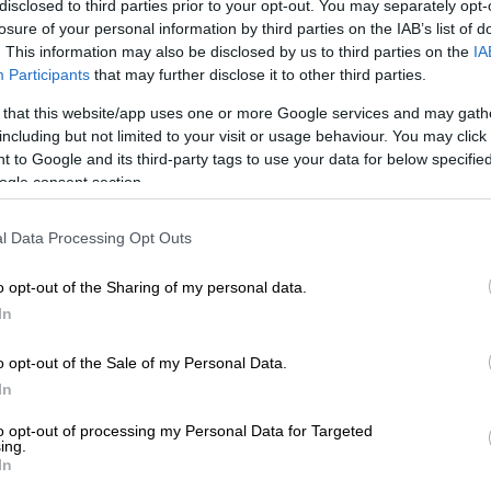
disclosed to third parties prior to your opt-out. You may separately opt-
α
παρουσιάζουν
κενά.
losure of your personal information by third parties on the IAB’s list of
. This information may also be disclosed by us to third parties on the
IA
Participants
that may further disclose it to other third parties.
 that this website/app uses one or more Google services and may gath
including but not limited to your visit or usage behaviour. You may click 
 to Google and its third-party tags to use your data for below specifi
ητές ΥΠΕ: Τα «φρέσκα» πρόσωπα και
ogle consent section.
l Data Processing Opt Outs
o opt-out of the Sharing of my personal data.
ει η
καταγραφή
των
κλινικών
σε όλη τη
In
ις στελεχώνουν, ώστε να διαπιστωθεί τι
τές μπορούν να καλυφθούν με τις
o opt-out of the Sale of my Personal Data.
In
α της περιφέρειας
to opt-out of processing my Personal Data for Targeted
ing.
In
ς οι
κλινικές
στα μεγάλα
νοσοκομεία
των