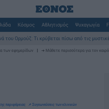
λάδα
Κόσμος
Αθλητισμός
Ψυχαγωγία
F
ούζ: Τι κρύβεται πίσω από τις μυστικές διαπραγ
δα των εφημερίδων
|
➔ Μάθετε περισσότερα για τον καιρό
 της περιφέρειας
📌 Συγχωνεύσεις των κλινικών