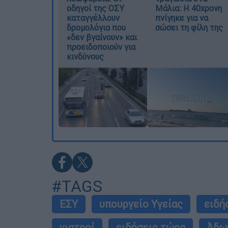
οδηγοί της ΟΣΥ
Μάλια: Η 40χρονη
καταγγέλλουν
πνίγηκε για να
δρομολόγια που
σώσει τη φίλη της
«δεν βγαίνουν» και
προειδοποιούν για
κινδύνους
#TAGS
ΕΣΥ
υπουργείο Υγείας
ειδή
γιατροί
ειδήσεις τώρα
Άδω