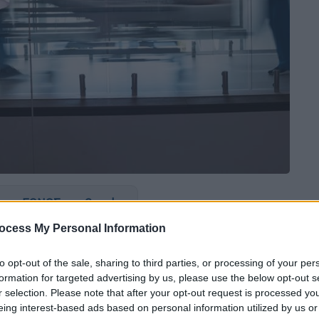
 το ΕΘΝΟΣ στη Google
ocess My Personal Information
ική σε κλινική και από
πόλη
σε
πόλη
,
α
κενά
στις μικρές επαρχιακές πόλεις. Με
to opt-out of the sale, sharing to third parties, or processing of your per
ας
- όπως λένε πληροφορίες του
ethnos.gr
-
formation for targeted advertising by us, please use the below opt-out s
r selection. Please note that after your opt-out request is processed y
λινικές με περιορισμένη
πληρότητα
,
eing interest-based ads based on personal information utilized by us or
τινότερα
μεγάλα
νοσοκομεία
προκειμένου