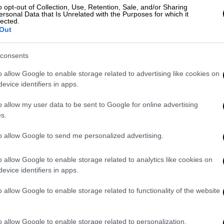
o opt-out of Collection, Use, Retention, Sale, and/or Sharing
ρες μονάδες να παρέχουν
ιατρικές
ersonal Data that Is Unrelated with the Purposes for which it
lected.
μιο
επίπεδο
. Κάτι που σημαίνει ότι το
Out
 του στα κεντρικά νοσοκομεία ενώ στις
εργαζόμενοι
συγκεκριμένων ειδικοτήτων
consents
ντα περιστατικά.
o allow Google to enable storage related to advertising like cookies on
βήματα του νέου
υγειονομικού
χάρτη
ο
evice identifiers in apps.
ωρο και μετά, καθώς ήδη υπάρχει σχέδιο
o allow my user data to be sent to Google for online advertising
ικότερες
μονάδες
υγείας
σε όλη τη χώρα οι
s.
 προβλήματα λειτουργίας εξαιτίας των
to allow Google to send me personalized advertising.
ν
o allow Google to enable storage related to analytics like cookies on
evice identifiers in apps.
ωπικού δεν αναμένονται άμεσα να γίνουν
o allow Google to enable storage related to functionality of the website
ουργείου
υγείας
σκοπεύει να καλύψει τα
εις αυτές του προσωπικού.
o allow Google to enable storage related to personalization.