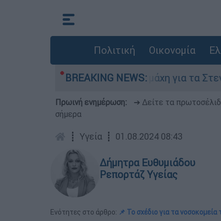
Πολιτική
Οικονομία
Ελ
6 Αυγούστου
BREAKING NEWS:
Η μάχη για τα Στενά του Ορμ
Πρωινή ενημέρωση:
➔ Δείτε τα πρωτοσέλι
σήμερα
┋
Υγεία
┋
01.08.2024 08:43
Δήμητρα Ευθυμιάδου
Ρεπορτάζ Υγείας
Ενότητες στο άρθρο:
📌 Το σχέδιο για τα νοσοκομεία