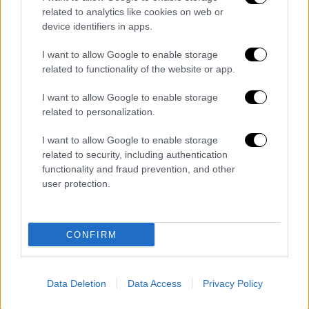
βοηθός ερευνητής στο τμήμα Δικτυακής
related to analytics like cookies on web or
Ιατρικής Channing του Νοσοκομείου Brigham
device identifiers in apps.
and Women's στη Βοστώνη, Yuhan Li,
I want to allow Google to enable storage
εξήγησε ότι,
«η σφαιρική νόηση παρέχει μια
related to functionality of the website or app.
ευρεία επισκόπηση της γνωστικής
λειτουργίας
. Μπορεί να βοηθήσει στην
I want to allow Google to enable storage
related to personalization.
καταγραφή της συνολικής επίδρασης των
διατροφικών παραγόντων και του τρόπου
I want to allow Google to enable storage
ζωής στη γνωστική υγεία». Η ίδια εξήγησε
related to security, including authentication
πως, «η λεκτική μνήμη αναφέρεται στη μνήμη
functionality and fraud prevention, and other
user protection.
για πληροφορίες που παρουσιάζονται
προφορικά. Αποτελεί σημαντικό
προγνωστικό παράγοντα της νόσου
CONFIRM
Αλτσχάιμερ
».
Πώς μπορούμε να μειώσουμε το
Data Deletion
Data Access
Privacy Policy
επεξεργασμένο, κόκκινο κρέας από