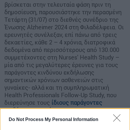
βρίσκεται στην τελευταία φάση πριν τη
δημοσίευση, παρουσιάστηκε την περασμένη
Τετάρτη (31/07) στο διεθνές συνέδριο της
Ένωσης Alzheimer 2024 στη Φιλαδέλφεια. Οι
ερευνητές συνέλεξαν, επί πάνω από τρεις
δεκαετίες, κάθε 2 – 4 χρόνια, διατροφικά
δεδομένα από περισσότερους από 130.000
συμμετέχοντες στη Nurses' Health Study –
μία από τις μεγαλύτερες έρευνες για τους
παράγοντες κινδύνου εκδήλωσης
σημαντικών χρόνιων ασθενειών στις
γυναίκες- αλλά και τη συμπληρωματική
Health Professionals Follow-Up Study, που
διερεύνησε τους
ίδιους παράγοντες
κινδύνου
στους άντρες.
Do Not Process My Personal Information
Άνδρες και γυναίκες συμμετέχοντες