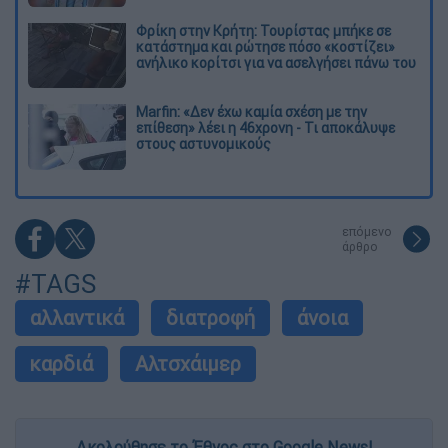
Φρίκη στην Κρήτη: Τουρίστας μπήκε σε
κατάστημα και ρώτησε πόσο «κοστίζει»
ανήλικο κορίτσι για να ασελγήσει πάνω του
Marfin: «Δεν έχω καμία σχέση με την
επίθεση» λέει η 46χρονη - Τι αποκάλυψε
στους αστυνομικούς
επόμενο
άρθρο
#TAGS
αλλαντικά
διατροφή
άνοια
καρδιά
Αλτσχάιμερ
Ακολούθησε το Έθνος στο Google News!