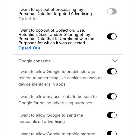
τοξίνες, νιτρικά και νάτριο, που δε βοηθούν
τον οργανισμό», εξήγησε στο μέσο η
I want to opt-out of processing my
Personal Data for Targeted Advertising.
επιστημονική υπεύθυνη της Ένωσης
Opted In
Αλτσχάιμερ των ΗΠΑ, δρ. Μαρία Καρίγιο.
I want to opt-out of Collection, Use,
Εκτός του 14% μείωσης της γνωστικής
Retention, Sale, and/or Sharing of my
Personal Data that Is Unrelated with the
λειτουργίας που συνδέεται με την
Purposes for which it was collected.
κατανάλωση περίπου δύο μερίδων
Opted Out
επεξεργασμένου κόκκινου κρέατος την
Google consents
εβδομάδα, η μελέτη διαπίστωσε αυξημένο
κίνδυνο που συνδέεται με την κατανάλωση
I want to allow Google to enable storage
related to advertising like cookies on web or
κάθε επιπλέον μερίδας αλλαντικών. Όπως
device identifiers in apps.
σημειώνεται
, κάθε πρόσθετη ημερήσια
μερίδα, προκαλεί 1,61 χρόνια γνωστικής
I want to allow my user data to be sent to
γήρανσης
για τη σφαιρική νόηση και
Google for online advertising purposes.
επιπλέον 1,69 χρόνια γνωστικής γήρανσης
I want to allow Google to send me
στη λεκτική μνήμη.
personalized advertising.
Η επικεφαλής συγγραφέας της μελέτης,
I want to allow Google to enable storage