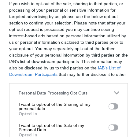
ρωτήθηκαν πόσο συχνά μπορεί να έτρωγαν
If you wish to opt-out of the sale, sharing to third parties, or
μία μερίδα αλλαντικών,
η οποία και θα
processing of your personal or sensitive information for
targeted advertising by us, please use the below opt-out
μπορούσε να είναι
δύο φέτες
μπέικον
, ένα
section to confirm your selection. Please note that after your
χοτ ντογκ, δύο μικρά λουκάνικα κοκτέιλ, και
opt-out request is processed you may continue seeing
σάντουιτς με σαλάμι, πάριζα ή άλλο
interest-based ads based on personal information utilized by
επεξεργασμένο κρέας.
Κατά τη μελέτη, όλοι
us or personal information disclosed to third parties prior to
your opt-out. You may separately opt-out of the further
ρωτήθηκαν πόσο συχνά κατανάλωναν ξηρούς
disclosure of your personal information by third parties on the
καρπούς και όσπρια, όπως μία κουταλιά της
IAB’s list of downstream participants. This information may
σούπας φυστικοβούτυρο, μία χούφτα
also be disclosed by us to third parties on the
IAB’s List of
φιστίκια, καρύδια ή άλλους ξηρούς καρπούς,
Downstream Participants
that may further disclose it to other
third parties.
ένα ποτήρι γάλα σόγιας, μισό φλιτζάνι
edamame ή μία τυπική μερίδα τόφου ή
Please note that this website/app uses one or more Google
Personal Data Processing Opt Outs
πρωτεΐνης σόγιας, 90 γραμμαρίων.
services and may gather and store information including but
not limited to your visit or usage behaviour. You may click to
I want to opt-out of the Sharing of my
«Πρόκειται για αντιφλεγμονώδεις τροφές οι
personal data.
grant or deny consent to Google and its third-party tags to
οποίες, όπως μπορείτε να φανταστείτε,
Opted In
use your data for below specified purposes in below Google
έχουν πολλά οφέλη εκτός της μείωσης της
consent section.
I want to opt-out of the Sale of my
κατανάλωσης επεξεργασμένων κρεάτων με
Personal Data.
Opted In