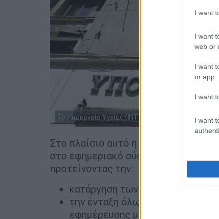
I want 
I want t
web or d
I want t
or app.
I want t
Το Υπουργείο Υγείας (ΙΝΤΙΜΕ)
I want t
authenti
Στο πλαίσιο αυτό η ΕΙΝΑΠ
επαναφέρε
στο εφημεριακό σύστημα της 1ης και
προτείνοντας την:
κατάργηση των καθημερινών πρ
την ένταξη όλων των νοσοκομεί
εφημέρευσης μία φορά ανά τέσσ