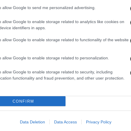
to allow Google to send me personalized advertising.
o allow Google to enable storage related to analytics like cookies on
evice identifiers in apps.
o allow Google to enable storage related to functionality of the website
o allow Google to enable storage related to personalization.
o allow Google to enable storage related to security, including
cation functionality and fraud prevention, and other user protection.
ι παράλληλα την πρότασή της γ
ια αλλαγές
 2ης Υγειονομικής Περιφέρειας
CONFIRM
ωινών εφημεριών
ων του Λεκανοπεδίου σε σύστημα
Data Deletion
Data Access
Privacy Policy
ερις ημέρες, με στόχο την αποσυμφόρηση