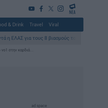
od & Drink
Travel
Viral
για τους 8 βιασμούς τουριστριών - «Μόνο 3 περι
 νο1 στην καρδιά...