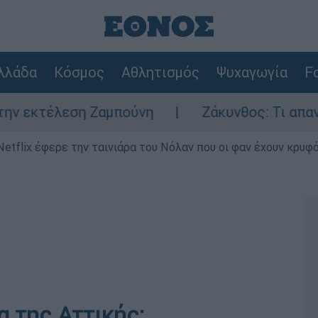
λλάδα
Κόσμος
Αθλητισμός
Ψυχαγωγία
Fo
ση Ζαμπούνη
Ζάκυνθος: Τι απαντά η ΕΛΑΣ 
Netflix έφερε την ταινιάρα του Νόλαν που οι φαν έχουν κρυφό
 της Αττικής: