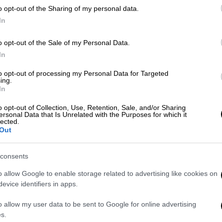
o opt-out of the Sharing of my personal data.
In
ομειακών Γιατρών της Αθήνας και του
o opt-out of the Sale of my Personal Data.
εκινούν με ελάχιστα διαθέσιμα κρεβάτια,
In
ση των περιστατικών και επηρεάζει την
to opt-out of processing my Personal Data for Targeted
ν υγείας.
ing.
In
o opt-out of Collection, Use, Retention, Sale, and/or Sharing
ersonal Data that Is Unrelated with the Purposes for which it
lected.
Out
consents
o allow Google to enable storage related to advertising like cookies on
evice identifiers in apps.
o allow my user data to be sent to Google for online advertising
s.