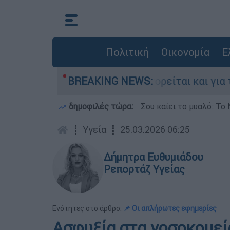
Πολιτική
Οικονομία
Ε
στην Ελλάδα - Κατηγορείται και για την εκτέλε
BREAKING NEWS:
δημοφιλές τώρα:
Σου καίει το μυαλό: Το 
┋
Υγεία
┋
25.03.2026 06:25
Δήμητρα Ευθυμιάδου
Ρεπορτάζ Υγείας
Ενότητες στο άρθρο:
📌 Οι απλήρωτες εφημερίες
Ασφυξία στα νοσοκομεία