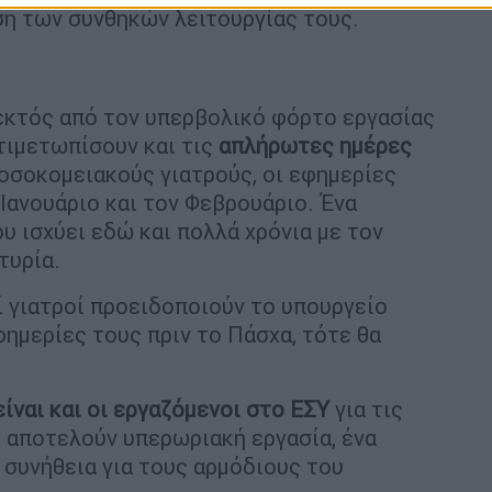
ση των συνθηκών λειτουργίας τους.
κτός από τον υπερβολικό φόρτο εργασίας
τιμετωπίσουν και τις
απλήρωτες ημέρες
νοσοκομειακούς γιατρούς, οι εφημερίες
Ιανουάριο και τον Φεβρουάριο. Ένα
 ισχύει εδώ και πολλά χρόνια με τον
τυρία.
 γιατροί προειδοποιούν το υπουργείο
φημερίες τους πριν το Πάσχα, τότε θα
ίναι και οι εργαζόμενοι στο ΕΣΥ
για τις
 αποτελούν υπερωριακή εργασία, ένα
ι συνήθεια για τους αρμόδιους του