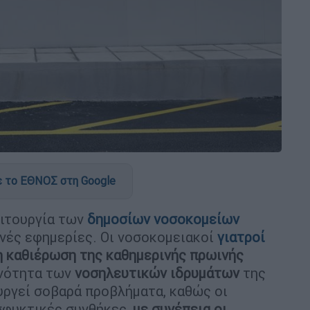
 το ΕΘΝΟΣ στη Google
ειτουργία των
δημοσίων νοσοκομείων
νές εφημερίες. Οι νοσοκομειακοί
γιατροί
 η καθιέρωση της καθημερινής πρωινής
ονότητα των
νοσηλευτικών ιδρυμάτων
της
υργεί σοβαρά προβλήματα, καθώς οι
σφυκτικές συνθήκες,
με συνέπεια οι