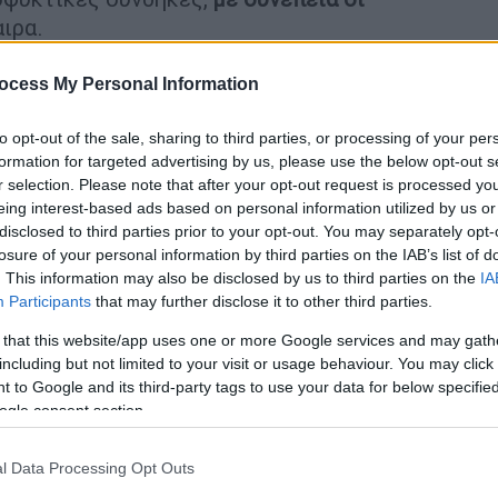
ιρα.
κατά την ΕΙΝΑΠ
αποχωρούν όλο και
ocess My Personal Information
Υ, η εικόνα στα νοσοκομεία χειροτερεύει.
ηλευτικό προσωπικό
ήταν από την αρχή
to opt-out of the sale, sharing to third parties, or processing of your per
ώς όπως υποστήριζαν δημιουργούνται
formation for targeted advertising by us, please use the below opt-out s
υτές που υπήρχαν ήδη.
r selection. Please note that after your opt-out request is processed y
eing interest-based ads based on personal information utilized by us or
disclosed to third parties prior to your opt-out. You may separately opt-
losure of your personal information by third parties on the IAB’s list of
. This information may also be disclosed by us to third parties on the
IA
Participants
that may further disclose it to other third parties.
ηκαν βατραχοπέδιλο και καταδυτικό
 that this website/app uses one or more Google services and may gath
ου
including but not limited to your visit or usage behaviour. You may click 
 to Google and its third-party tags to use your data for below specifi
ogle consent section.
ε να μην έχει ποτέ πυρηνικά και θέλει
l Data Processing Opt Outs
α τεράστιο δώρο»