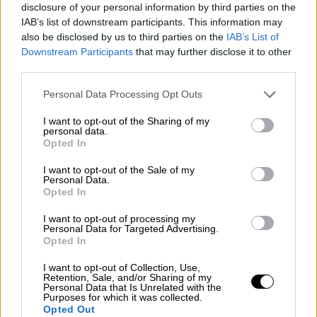
disclosure of your personal information by third parties on the
χορήγησης των
φαρμάκων υψηλού κόστους
.
IAB’s list of downstream participants. This information may
also be disclosed by us to third parties on the
IAB’s List of
Συνολικά με βάση τον σχεδιασμό θα
Downstream Participants
that may further disclose it to other
ενσωματωθούν
τέσσερα νέα φίλτρα σε
third parties.
περίπου 1000 ογκολογικά φάρμακα
που
Please note that this website/app uses one or more Google
κυκλοφορούν σήμερα στην ελληνική αγορά.
Personal Data Processing Opt Outs
services and may gather and store information including but
not limited to your visit or usage behaviour. You may click to
I want to opt-out of the Sharing of my
Εκτός των άλλων το υπουργείο υγείας και η
personal data.
grant or deny consent to Google and its third-party tags to
Γενική Γραμματεία Στρατηγικού Σχεδιασμού
Opted In
use your data for below specified purposes in below Google
θα ξεκινήσουν την εφαρμογή των νέων
consent section.
I want to opt-out of the Sale of my
παραμέτρων στη συνταγογράφηση των
Personal Data.
Opted In
σκευασμάτων, προκειμένου:
I want to opt-out of processing my
να ελέγχεται η χορήγησή τους στους
Personal Data for Targeted Advertising.
Opted In
ασθενείς,
να διαπιστώνεται εάν τα φάρμακα
I want to opt-out of Collection, Use,
Retention, Sale, and/or Sharing of my
έρχονται σε αντίθεση με άλλες
Personal Data that Is Unrelated with the
Purposes for which it was collected.
χορηγούμενες θεραπείες,
Opted Out