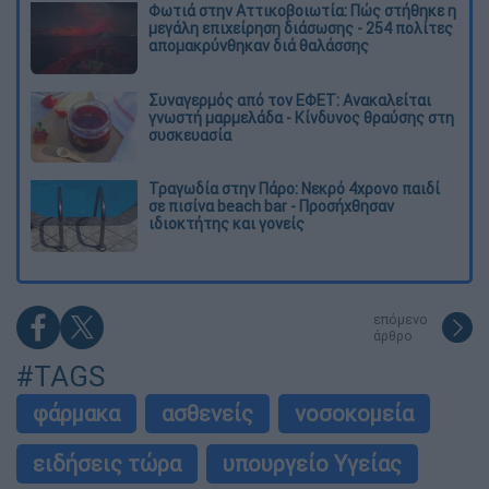
Φωτιά στην Αττικοβοιωτία: Πώς στήθηκε η
μεγάλη επιχείρηση διάσωσης - 254 πολίτες
απομακρύνθηκαν διά θαλάσσης
Συναγερμός από τον ΕΦΕΤ: Ανακαλείται
γνωστή μαρμελάδα - Κίνδυνος θραύσης στη
συσκευασία
Τραγωδία στην Πάρο: Νεκρό 4χρονο παιδί
σε πισίνα beach bar - Προσήχθησαν
ιδιοκτήτης και γονείς
επόμενο
άρθρο
#TAGS
φάρμακα
ασθενείς
νοσοκομεία
ειδήσεις τώρα
υπουργείο Υγείας