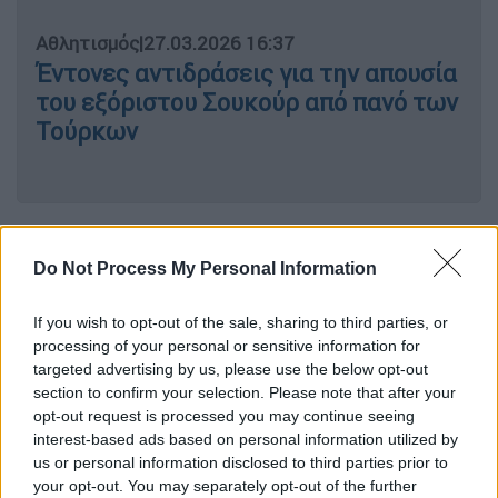
Αθλητισμός
|
27.03.2026 16:37
Έντονες αντιδράσεις για την απουσία
του εξόριστου Σουκούρ από πανό των
Τούρκων
Σύμφωνα με πηγές του
ethnos.gr
, οι
πρόβες
ξεκίνησαν με τα λεγόμενα φάρμακα 1Α
, που
Do Not Process My Personal Information
αποτελούν σκευάσματα η χρήση των οποίων
ξεκινά στο νοσοκομείο, αλλά η θεραπεία
If you wish to opt-out of the sale, sharing to third parties, or
processing of your personal or sensitive information for
μπορεί να συνεχιστεί και εκτός αυτού.
targeted advertising by us, please use the below opt-out
section to confirm your selection. Please note that after your
Πρόκειται για
ένα σχέδιο που υλοποιείται
opt-out request is processed you may continue seeing
από τον Γενικό Γραμματέα Στρατηγικού
interest-based ads based on personal information utilized by
Σχεδιασμού
του υπουργείου Υγείας Άρη
us or personal information disclosed to third parties prior to
Αγγελή και στοχεύει στον έλεγχο της
your opt-out. You may separately opt-out of the further