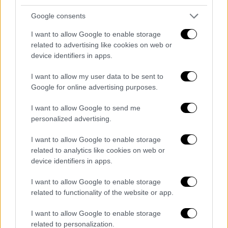
αλλά και για να περιοριστεί η συνολική
φαρμακευτική δαπάνη.
Google consents
I want to allow Google to enable storage
Η πρώτη κίνηση που έχει
ήδη υλοποιηθεί
related to advertising like cookies on web or
αφορά στην ψηφιοποίηση των SPC των
device identifiers in apps.
φαρμάκω
ν, που αποτελούν ουσιαστικά την
περίληψη των χαρακτηριστικών του
I want to allow my user data to be sent to
Google for online advertising purposes.
προϊόντος. Με την ψηφιοποίηση των
χαρακτηριστικών θα μπορεί να γίνει και
I want to allow Google to send me
ηλεκτρονικά η διασταύρωση
όλων των
personalized advertising.
δεδομένων που απαιτούνται
ώστε να μπορεί
I want to allow Google to enable storage
να συνταγογραφείται ένα σκεύασμα σε
related to analytics like cookies on web or
ογκολογικό ασθενή.
device identifiers in apps.
Ποια είναι τα νέα φίλτρα στα
I want to allow Google to enable storage
ογκολογικά φάρμακα
related to functionality of the website or app.
I want to allow Google to enable storage
Συγκεκριμένα τα
τέσσερα φίλτρα
που θα
related to personalization.