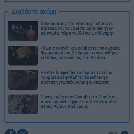
Διαβάστε ακόμη
Kadebostany στο ethnos.gr: «Κάποτε
πίστευα ότι το να είσαι outsider ήταν
αδυναμία, τώρα το βλέπω ως δύναμη»
«Χωρίς σκηνές και κουβέρτες σε ακραίες
θερμοκρασίες»: Σε δραματικές συνθήκες
χιλιάδες μετανάστες στη Θέουτα
Η ΕΛΑΣ διαψεύδει το περιστατικό με
τουρίστα στην Κρήτη: Σε ενήλικη η
πρόταση για σεξουαλική συνεύρεση
Συναγερμός στον Λυκαβηττό: Σορός σε
προχωρημένη σήψη εντοπίστηκε κοντά
στους Αγίους Ισιδώρους
επόμενο