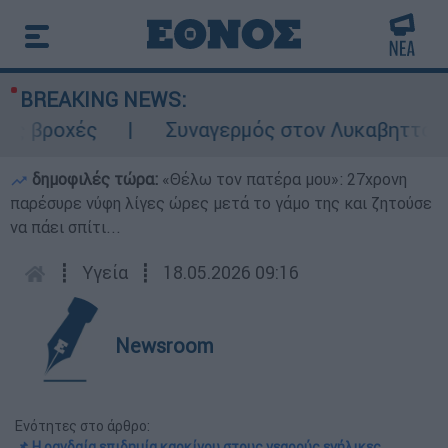
BREAKING NEWS:
ς
Συναγερμός στον Λυκαβηττό: Σορός σε
δημοφιλές τώρα:
«Θέλω τον πατέρα μου»: 27χρονη
παρέσυρε νύφη λίγες ώρες μετά το γάμο της και ζητούσε
να πάει σπίτι...
┋
Υγεία
┋
18.05.2026 09:16
Newsroom
Ενότητες στο άρθρο:
📌 Η ραγδαία επιδημία καρκίνου στους νεαρούς ενήλικες