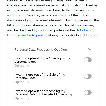
opt-out request is processed you may continue seeing
βέλτιστες επιλογές στον τρόπο ζωής του.
interest-based ads based on personal information utilized by
Το μέτρο είναι το κλειδί
us or personal information disclosed to third parties prior to
your opt-out. You may separately opt-out of the further
disclosure of your personal information by third parties on the
Το
κλειδί για την πρόληψη
του καρκίνου ή
IAB’s list of downstream participants. This information may
για την υγιεινή ζωή γενικότερα είναι να
also be disclosed by us to third parties on the
IAB’s List of
κάνουμε τα πάντα με μέτρο. Να
Downstream Participants
that may further disclose it to other
αναγνωρίζουμε τις πτυχές του τρόπου ζωής
third parties.
μας που γνωρίζουμε ότι είναι επιβλαβείς και
Please note that this website/app uses one or more Google
Personal Data Processing Opt Outs
να κάνουμε μικρές προσαρμογές. Μακράν η
services and may gather and store information including but
καλύτερη δίαιτα είναι αυτή που μπορείς να
not limited to your visit or usage behaviour. You may click to
I want to opt-out of the Sharing of my
personal data.
grant or deny consent to Google and its third-party tags to
τηρήσεις για μήνες ή χρόνια, οπότε αντί να
Opted In
use your data for below specified purposes in below Google
εξαλείψεις εντελώς το αλκοόλ, αυτό μπορεί
consent section.
I want to opt-out of the Sale of my
να σημαίνει
μείωση από 10 σε δύο ή τρία
Personal Data.
Opted In
ποτά την εβδομάδα
. Ή μετάβαση από τα
βαριά ποτά στα ελαφριά, όπως ο μηλίτης. Ή
I want to opt-out of processing my
Personal Data for Targeted Advertising.
μικρές διατροφικές αλλαγές, από το λευκό
Opted In
στο ψωμί ολικής αλέσεως ή από το λευκό