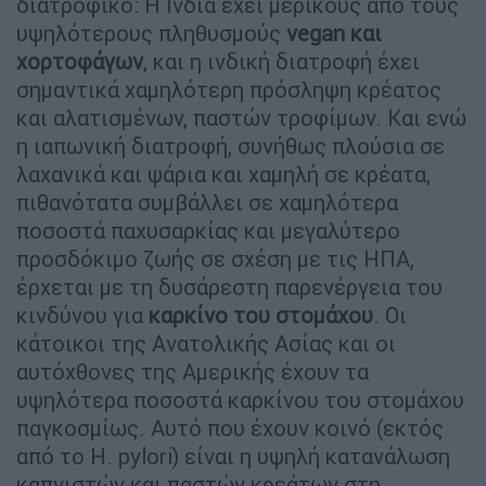
διατροφικό: Η Ινδία έχει μερικούς από τους
υψηλότερους πληθυσμούς
vegan και
χορτοφάγων
, και η ινδική διατροφή έχει
σημαντικά χαμηλότερη πρόσληψη κρέατος
και αλατισμένων, παστών τροφίμων. Και ενώ
η ιαπωνική διατροφή, συνήθως πλούσια σε
λαχανικά και ψάρια και χαμηλή σε κρέατα,
πιθανότατα συμβάλλει σε χαμηλότερα
ποσοστά παχυσαρκίας και μεγαλύτερο
προσδόκιμο ζωής σε σχέση με τις ΗΠΑ,
έρχεται με τη δυσάρεστη παρενέργεια του
κινδύνου για
καρκίνο του στομάχου
. Οι
κάτοικοι της Ανατολικής Ασίας και οι
αυτόχθονες της Αμερικής έχουν τα
υψηλότερα ποσοστά καρκίνου του στομάχου
παγκοσμίως. Αυτό που έχουν κοινό (εκτός
από το H. pylori) είναι η υψηλή κατανάλωση
καπνιστών και παστών κρεάτων στη