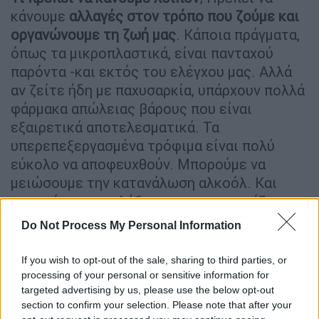
κάνουμε
αλλαγές στον τρόπο που ζούμε και
οργανώνουμε τη ζωή μας
. Κάποια πράγματα,
όπως τα μικροπλαστικά, είναι πανταχού
παρόντα -και εκτός του ελέγχου μας. Αλλά
αν ζείτε ήδη με παχυσαρκία, υπάρχουν πολλά
φάρμακα απώλειας βάρους που είναι
εξαιρετικά αποτελεσματικά. Τα
υπερεπεξεργασμένα τρόφιμα είναι πολύ
εύκολο να αποφευχθούν. Μπορούμε να
μειώσουμε την κατανάλωση αλκοόλ. Και
μπορούμε να επιλέξουμε να μην καπνίζουμε.
Do Not Process My Personal Information
Και, παρόλο που ίσως να μην μπορούμε να
εξαλείψουμε εντελώς αυτά τα πράγματα από
If you wish to opt-out of the sale, sharing to third parties, or
τη ζωή μας,
είναι πολύ ρεαλιστικό για τον
processing of your personal or sensitive information for
μέσο άνθρωπο να μειώσει τον κίνδυνο
targeted advertising by us, please use the below opt-out
καρκίνου κατά 30 έως 40%
κάνοντας
section to confirm your selection. Please note that after your