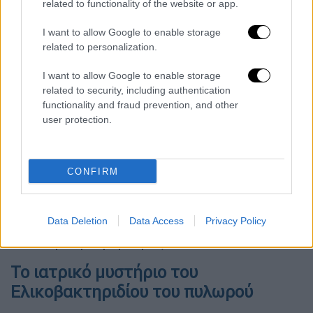
related to functionality of the website or app.
το μικροβίωμα του εντέρου.
I want to allow Google to enable storage
Αντίθετα,
τρώτε περισσότερα φρούτα,
related to personalization.
λαχανικά, φυτικές ίνες, άπαχο κρέας και
ψάρι
, τα οποία θα σας βοηθήσουν επίσης να
I want to allow Google to enable storage
related to security, including authentication
διατηρήσετε ένα υγιές βάρος και να
functionality and fraud prevention, and other
μειώσετε την παχυσαρκία. Ακούγεται τόσο
user protection.
απλό, αλλά ειδικά αυτή την περίοδο, το
φαγητό είναι ακριβό και οι ρυθμοί της ζωής
μας είναι αγχωτικοί. Δεν έχουμε πάντα
CONFIRM
χρόνο να φτιάξουμε ένα υγιεινό δείπνο από
το μηδέν και είναι σημαντικό να
αναγνωρίσουμε ότι υπάρχει και μια
Data Deletion
Data Access
Privacy Policy
οικονομική παράμετρος σε αυτό.
Το ιατρικό μυστήριο του
Ελικοβακτηριδίου του πυλωρού