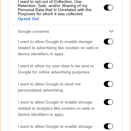
ρύζι στο καστανό. Μια σειρά από μικρές
I want to opt-out of Collection, Use,
Retention, Sale, and/or Sharing of my
αλλαγές στον τρόπο ζωής είναι ένας καλός
Personal Data that Is Unrelated with the
Purposes for which it was collected.
τρόπος για να μετριαστεί ο κίνδυνος.
Opted Out
Μερικοί άνθρωποι λαμβάνουν προβιοτικά σε
Google consents
μια προσπάθεια να προωθήσουν το υγιές
I want to allow Google to enable storage
μικροβίωμα του εντέρου. Αν έχετε κάποια
related to advertising like cookies on web or
συγκεκριμένη εντερική πάθηση ή παίρνετε
device identifiers in apps.
αντιβιοτικά, μπορεί να είναι χρήσιμα, αλλά
I want to allow my user data to be sent to
το καλύτερο που μπορείτε να κάνετε είναι
Google for online advertising purposes.
να ακολουθείτε μια
υγιεινή, ισορροπημένη
διατροφή
και να αποφεύγετε τα
I want to allow Google to send me
υπερεπεξεργασμένα τρόφιμα. Στοχεύστε
personalized advertising.
στην ελαχιστοποίηση των μπισκότων, των
I want to allow Google to enable storage
πατατακίων και των έτοιμων σάντουιτς που
related to analytics like cookies on web or
είναι μεν νόστιμα, αλλά -για να έχουν μεγάλη
device identifiers in apps.
διάρκεια ζωής στο ράφι- είναι
γεμάτα
I want to allow Google to enable storage
συντηρητικά
και χημικά που διαταράσσουν