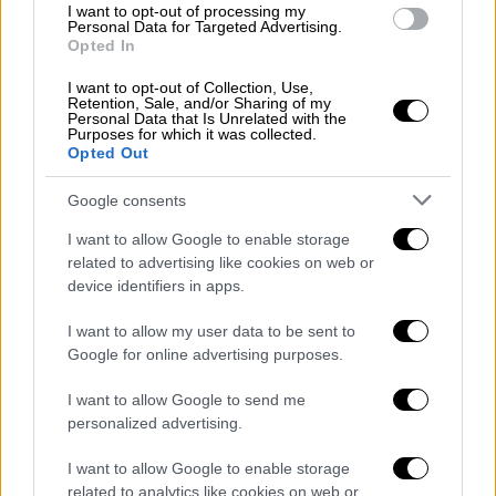
προώθηση της απώλειας βάρους, τα φάρμακα
I want to opt-out of processing my
Personal Data for Targeted Advertising.
έχουν εγκριθεί για τη
μείωση του κινδύνου
Opted In
καρδιακών προσβολών και εγκεφαλικών
I want to opt-out of Collection, Use,
επεισοδίων
, ενώ δοκιμάζονται και για τη
Retention, Sale, and/or Sharing of my
Personal Data that Is Unrelated with the
βοήθεια στην
υπνική άπνοια
και την
Purposes for which it was collected.
άμβλυνση εθιστικών συμπεριφορών
.
Opted Out
Αυτές οι μελέτες ήταν
παρατηρητικές
, κάτι
Google consents
που διαφέρει από την έρευνα που γίνεται για
I want to allow Google to enable storage
τα φάρμακα με σκοπό τη
μελέτη των
related to advertising like cookies on web or
επιδιωκόμενων αποτελεσμάτων
. Αντ' αυτού,
device identifiers in apps.
τα άτομα σε αυτές τις μελέτες έπαιρναν ήδη
I want to allow my user data to be sent to
τα φάρμακα για διαβήτη ή παχυσαρκία και οι
Google for online advertising purposes.
ερευνητές άντλησαν πληροφορίες από τα
I want to allow Google to send me
ιατρικά τους αρχεία. Πρέπει να γίνουν
personalized advertising.
περαιτέρω έρευνες για να επιβεβαιωθούν
τα
αποτελέσματα.
I want to allow Google to enable storage
related to analytics like cookies on web or