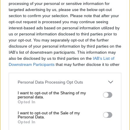
καρκίνος του παχέος εντέρου και του
processing of your personal or sensitive information for
ήπατος
παρουσίασε επίσης στατιστικά
targeted advertising by us, please use the below opt-out
σημαντική μείωση.
section to confirm your selection. Please note that after your
opt-out request is processed you may continue seeing
Δεδομένου ότι
εκατομμύρια Αμερικανοί
interest-based ads based on personal information utilized by
us or personal information disclosed to third parties prior to
λαμβάνουν φάρμακα GLP-1
, «είναι προφανώς
your opt-out. You may separately opt-out of the further
πολύ σημαντικό να κατανοήσουμε αμέσως
disclosure of your personal information by third parties on the
ποιες θα μπορούσαν να είναι οι πιθανές
IAB’s list of downstream participants. This information may
αντικαρκινικές επιδράσεις», δήλωσε ο Δρ.
also be disclosed by us to third parties on the
IAB’s List of
Μαρκ Όρλαντ, ειδικευόμενος στην Κλινική
Downstream Participants
that may further disclose it to other
third parties.
του Κλίβελαντ, ο οποίος θα παρουσιάσει τη
μελέτη στο ετήσιο συνέδριο της
Please note that this website/app uses one or more Google
Personal Data Processing Opt Outs
services and may gather and store information including but
Αμερικανικής Εταιρείας Κλινικής
not limited to your visit or usage behaviour. You may click to
I want to opt-out of the Sharing of my
Ογκολογίας αργότερα αυτό το μήνα. Μια
personal data.
grant or deny consent to Google and its third-party tags to
Opted In
επίδραση στον καρκίνο θα
προστεθεί στα
use your data for below specified purposes in below Google
οφέλη για την υγεία
που οι ερευνητές
consent section.
I want to opt-out of the Sale of my
Personal Data.
αποδίδουν στα φάρμακα GLP-1. Εκτός από τη
Opted In
μείωση του σακχάρου στο αίμα και την