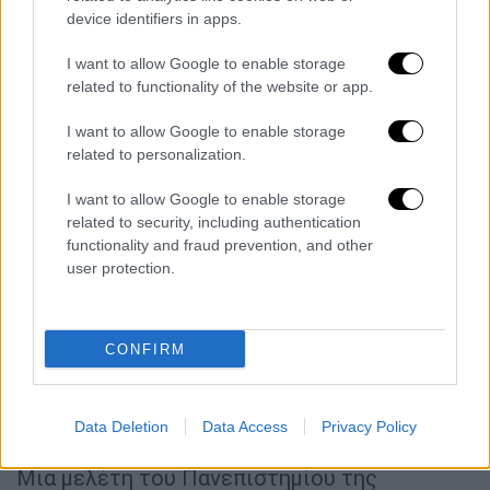
Τι έδειξαν οι άλλες μελέτες
device identifiers in apps.
Άλλες μελέτες
εστίασαν ειδικά στον
I want to allow Google to enable storage
καρκίνο του μαστού
, εξετάζοντας τόσο το
related to functionality of the website or app.
κατά πόσον οι χρήστες GLP-1 είχαν
I want to allow Google to enable storage
μικρότερη πιθανότητα
να αναπτύξουν τη
related to personalization.
νόσο όσο και το
κατά πόσο ζούσαν
περισσότερο
μετά τη διάγνωση. Μια
I want to allow Google to enable storage
related to security, including authentication
ανάλυση του Κέντρου Καρκίνου MD
functionality and fraud prevention, and other
Anderson του Πανεπιστημίου του Τέξας,
user protection.
στην οποία
συμμετείχαν πάνω από 137.000
ασθενείς με καρκίνο του μαστού
,
διαπίστωσε ότι πάνω από το 95% των
CONFIRM
χρηστών GLP-1 ήταν εν ζωή μετά από πέντε
χρόνια, σε σύγκριση με το 89,5% των μη
χρηστών.
Data Deletion
Data Access
Privacy Policy
Μια μελέτη του Πανεπιστημίου της