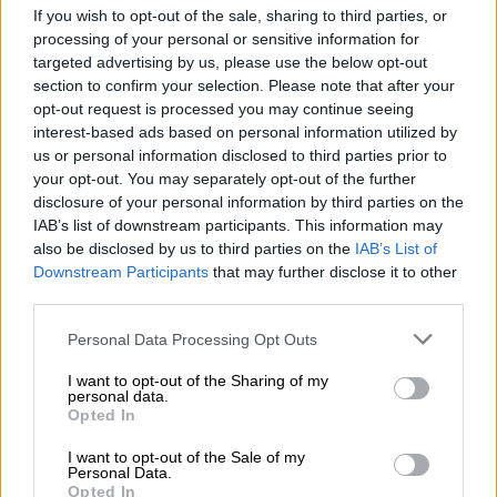
If you wish to opt-out of the sale, sharing to third parties, or
processing of your personal or sensitive information for
targeted advertising by us, please use the below opt-out
section to confirm your selection. Please note that after your
Φωτιά και αίμα στους δρόμους του Καχραμανμαράς
opt-out request is processed you may continue seeing
interest-based ads based on personal information utilized by
Αργότερα, κατά την ακροαματική διαδικασία
us or personal information disclosed to third parties prior to
στη δίκη των υπευθύνων της σφαγής, μάρτυς
your opt-out. You may separately opt-out of the further
disclosure of your personal information by third parties on the
είχε καταθέσει: Η σφαγή οργανώθηκε από
IAB’s list of downstream participants. This information may
την τουρκική μυστική υπηρεσία, το Κόμμα
also be disclosed by us to third parties on the
IAB’s List of
Εθνικιστικού Κινήματος και τους Ισλαμιστές
Downstream Participants
that may further disclose it to other
μαζί... Μόλις έμαθα για τη σφαγή, πήγα στην
third parties.
πόλη και το πρωί επισκέφτηκα το κρατικό
Please note that this website/app uses one or more Google
Personal Data Processing Opt Outs
νοσοκομείο. Εκεί συνάντησα μια νοσοκόμα
services and may gather and store information including but
που γνώριζα καλά... Όταν με είδε,
not limited to your visit or usage behaviour. You may click to
I want to opt-out of the Sharing of my
personal data.
grant or deny consent to Google and its third-party tags to
ξαφνιάστηκε: «Από πού ήρθες;» μου είπε.
Opted In
use your data for below specified purposes in below Google
«Τους σκοτώνουν όλους εδώ. Έχουν πάρει
consent section.
I want to opt-out of the Sale of my
τουλάχιστον δέκα ελαφρά τραυματισμένους
Personal Data.
Opted In
από το νοσοκομείο στον κάτω όροφο και