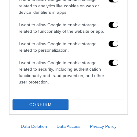
κοιλάδας της Γερμανίκειας εκτοπίστηκε και
related to analytics like cookies on web or
εγκαταστάθηκε στη Ράμλα στην
Παλαιστίνη
.
device identifiers in apps.
Σύμφωνα με το Χρονικό του Ματθαίου της
Έδεσσας, η Γερμανίκεια καταστράφηκε από
I want to allow Google to enable storage
σεισμό τον 12ο αιώνα και σκοτώθηκαν
related to functionality of the website or app.
10.000 άνθρωποι. Μέχρι πριν από καιρό ο
I want to allow Google to enable storage
αριθμός των νεκρών θεωρείτο υπερβολικός,
related to personalization.
από την περασμένη Δευτέρα όμως… Κι
I want to allow Google to enable storage
έπειτα πέρασαν στίφη Μαμελούκων,
related to security, including authentication
Σταυροφόρων, Σελτζούκων και στο τέλος
functionality and fraud prevention, and other
μπήκαν στην πόλη οι Τούρκοι…
user protection.
Μετά τον
Α’ Παγκόσμιο Πόλεμο
, το Μαράς
(έτσι ονομαζόταν τότε η πόλη) τέθηκε υπό
CONFIRM
τον έλεγχο βρετανικών στρατευμάτων. Στη
συνέχεια τους
Βρετανούς
αντικατέστησαν
Γάλλοι
. Η πόλη καταλήφθηκε από το
Data Deletion
Data Access
Privacy Policy
Τουρκικό Εθνικό Κίνημα μετά τη
Μάχη του