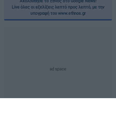
Ακολούθησε το Έθνος στο Google News!
Live όλες οι εξελίξεις λεπτό προς λεπτό, με την
υπογραφή του www.ethnos.gr