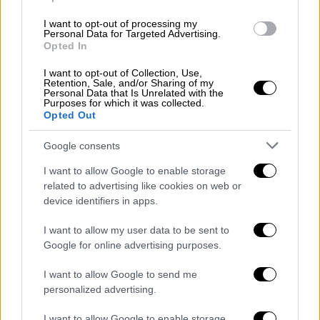
τους σκότωσαν». Αυτά όλα έγινε υπό την
I want to opt-out of processing my
Personal Data for Targeted Advertising.
ανοχή και επίβλεψη του επικεφαλής ιατρού
Opted In
του Κρατικού Νοσοκομείου του Μαράς!»…
Η ιστορία του Καχραμανμαράς όμως δεν
I want to opt-out of Collection, Use,
Retention, Sale, and/or Sharing of my
άρχισε το 1978, ούτε σταμάτησε εκεί·
Personal Data that Is Unrelated with the
Purposes for which it was collected.
χάνεται στα βάθη των αιώνων και στο αίμα
Opted Out
των ανθρώπων…
Google consents
Φονικός σεισμός και στον 12ο αιώνα
I want to allow Google to enable storage
related to advertising like cookies on web or
Κατά τη διάρκεια της
Βυζαντινής
device identifiers in apps.
Αυτοκρατορίας
, το Καχραμανμαράς
ονομαζόταν η
Γερμανίκεια
και ήταν επαρχία
I want to allow my user data to be sent to
των Βυζαντινών. Η πόλη καταστράφηκε από
Google for online advertising purposes.
τους
Άραβες
τον 7ο αιώνα και κατά τη
I want to allow Google to send me
διάρκεια της κυριαρχίας του al-Mansur
personalized advertising.
ολόκληρος ο χριστιανικός πληθυσμός της
I want to allow Google to enable storage