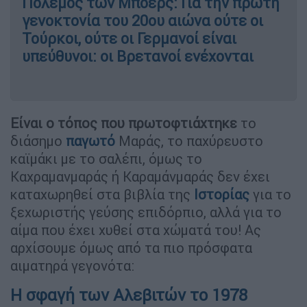
Πόλεμος των Μπόερς: Για την πρώτη
γενοκτονία του 20ου αιώνα ούτε οι
Τούρκοι, ούτε οι Γερμανοί είναι
υπεύθυνοι: οι Βρετανοί ενέχονται
Είναι ο τόπος που πρωτοφτιάχτηκε
το
διάσημο
παγωτό
Μαράς, το παχύρευστο
καϊμάκι με το σαλέπι, όμως το
Καχραμανμαράς ή Καραμάνμαράς δεν έχει
καταχωρηθεί στα βιβλία της
Ιστορίας
για το
ξεχωριστής γεύσης επιδόρπιο, αλλά για το
αίμα που έχει χυθεί στα χώματά του! Ας
αρχίσουμε όμως από τα πιο πρόσφατα
αιματηρά γεγονότα:
Η σφαγή των Αλεβιτών το 1978