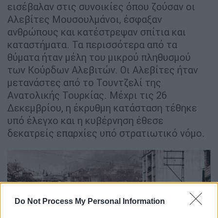
εισέβαλαν στις συνοικίες όπου ζούσαν οι
Αλεβίτες Μουσουλμάνοι, έσφαξαν
ανθρώπους και κατέστρεψαν σπίτια και
καταστήματα. Τα περισσότερα από τα
θύματα ήταν μέλη του μικρού πληθυσμού
των Κούρδων Αλεβιτών. Οι Αλεβίτες ήταν
μετανάστες από το Τουντζελί της
Ανατολικής Τουρκίας. Μέχρι τις 26
Δεκεμβρίου, η έκρυθμη κατάσταση τέθηκε
υπό έλεγχο και η κυβέρνηση έθεσε
δεκατρείς επαρχίες υπό στρατιωτικό νόμο.
Do Not Process My Personal Information