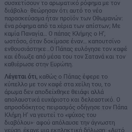
συσχετίσουν το αρωματικό ρόφημα με τον
διάβολο· θεώρησαν ότι αυτό το νέο
παρασκεύασμα ήταν προϊόν των Οθωμανών:
ένα ρόφημα από τα χέρια των απίστων; Με
καμία Παναγία… Ο πάπας Κλήμης ο Η’,
ωστόσο, όταν δοκίμασε έναν… καπουτσίνο
ενθουσιάστηκε…Ο Πάπας ευλόγησε τον καφέ
και έδιωξε από μέσα του τον Σατανά και τον
καθιέρωσε στην Ευρώπη.
Λέγεται ότι
, καθώς ο Πάπας έφερε το
κύπελλο με τον καφέ στα χείλη του, το
άρωμα δεν αποδείχθηκε θειάφι αλλά
απολαυστικά ευχάριστο και δελεαστικό. Ο
απροσδόκητος πειρασμός οδήγησε τον Πάπα
Κλήμη Η' να γευτεί το «ψύχος του
διαβόλου»· αφού απόλαυσε την άγνωστη
γεύση, έκανε μια εκπληκτική δήλωση: «Αυτό