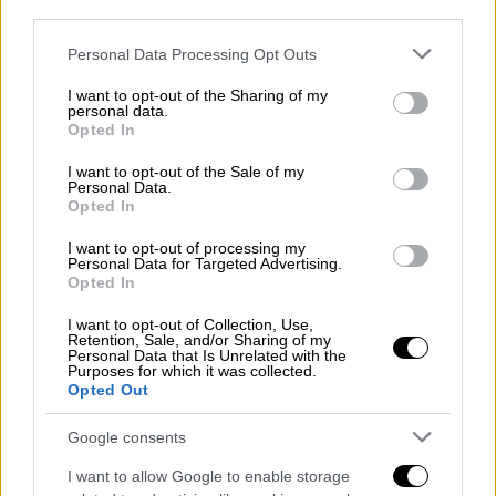
third parties.
Please note that this website/app uses one or more Google
Personal Data Processing Opt Outs
services and may gather and store information including but
not limited to your visit or usage behaviour. You may click to
I want to opt-out of the Sharing of my
personal data.
grant or deny consent to Google and its third-party tags to
Opted In
use your data for below specified purposes in below Google
consent section.
I want to opt-out of the Sale of my
Personal Data.
Opted In
I want to opt-out of processing my
Personal Data for Targeted Advertising.
Το χαρέμι απολαμβάνει καφέ...
Opted In
I want to opt-out of Collection, Use,
Retention, Sale, and/or Sharing of my
Personal Data that Is Unrelated with the
Ο Θεός πίσω από όλα...
Purposes for which it was collected.
Opted Out
Το 1511, ο Khair-Beg, ο νεαρός κυβερνήτης
Google consents
της Μέκκας, αποφάσισε ότι είχε δει αρκετά
στη ζωή του και κατέταξε τον καφέ πλάι στο
I want to allow Google to enable storage