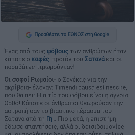
Προσθέστε το ΕΘΝΟΣ στη Google
Ένας από τους
φόβους
των ανθρώπων ήταν
κάποτε ο
καφές
: προϊόν του
Σατανά
και οι
παραβάτες τιμωρούνταν!
Οι σοφοί Ρωμαίοι
- ο Σενέκας για την
ακρίβεια- έλεγαν: Timendi causa est nescire,
που θα πει: Η αιτία του φόβου είναι η άγνοια.
Ορθό! Κάποτε οι άνθρωποι θεωρούσαν την
αστραπή σαν το βιαστικό πέρασμα του
Σατανά από τη
Γη
… Πιο μετά, η επιστήμη
έδωσε απαντήσεις, αλλά οι δεισιδαιμονίες
και οι προλήψεις δεν έπαψαν, ούτε, τελικά,