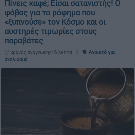
Πίνεις καφέ; Είσαι σατανιστής! Ο
φόβος για το ρόφημα που
«ξυπνούσε» τον Κόσμο και οι
αυστηρές τιμωρίες στους
παραβάτες
🕛 χρόνος ανάγνωσης: 6 λεπτά ┋ 🗣️
Ανοικτό για
σχολιασμό