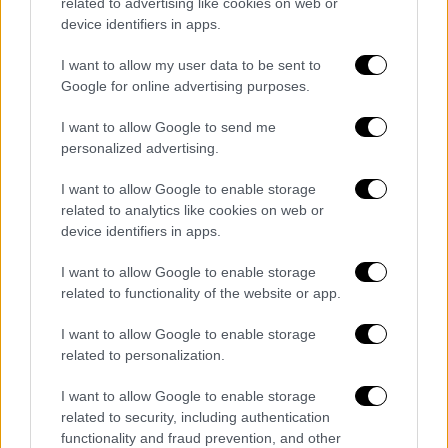
related to advertising like cookies on web or
απαγορευμένο κρασί και επικαλούμενος
device identifiers in apps.
θρησκευτικούς λόγους, διέταξε την
απαγόρευση των καφενείων της Μέκκας! Το
I want to allow my user data to be sent to
διάταγμα αυτό όμως αποδείχθηκε βραχύβιο.
Google for online advertising purposes.
Ωστόσο, ο σπόρος της αμφιβολίας είχε
I want to allow Google to send me
σπαρθεί. Παρόμοιες προσπάθειες
personalized advertising.
απαγόρευσης της κατανάλωσης καφέ
συνεχίστηκαν κατά τη διάρκεια του 16ου
I want to allow Google to enable storage
related to analytics like cookies on web or
αιώνα, συχνά τροφοδοτούμενες από
device identifiers in apps.
ανησυχίες για κοινωνικές αναταραχές και
πολιτικές αντιπαλότητες. Ο Μέγας Βεζίρης
I want to allow Google to enable storage
της
Κωνσταντινούπολης
, για παράδειγμα,
related to functionality of the website or app.
φοβούμενος εξέγερση πολιτών κατά τη
I want to allow Google to enable storage
διάρκεια πολέμου, έκλεισε τα καφενεία της
related to personalization.
Πόλης και τιμωρούσε σκληρά όποιον
I want to allow Google to enable storage
συλλαμβανόταν να απολαμβάνει το
related to security, including authentication
απαγορευμένο ποτό. Με ποιο τρόπο;
functionality and fraud prevention, and other