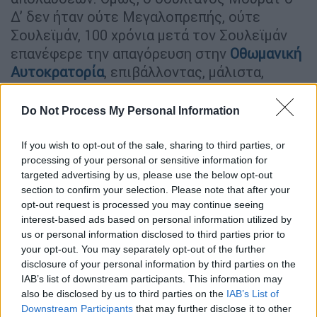
Δ’ δεν ήταν ούτε Μεγαλοπρεπής, ούτε
Σουλεϊμάν, 100 χρόνια μετά τον Σουλεϊμάν
επανέφερε την απαγόρευση στην
Οθωμανική
Αυτοκρατορία
, επιβάλλοντας, μάλιστα,
αυστηρές ποινές στους παραβάτες, όπως
φυλακίσεις, ξυλοδαρμούς και άλλα πολλά. Οι
Do Not Process My Personal Information
αξιωματούχοι του Σουλτάνου έβλεπαν τα
καφενεία με επιφυλακτικό μάτι, φοβούμενοι
If you wish to opt-out of the sale, sharing to third parties, or
processing of your personal or sensitive information for
ότι φιλοξενούσαν εντός τους
targeted advertising by us, please use the below opt-out
αντιφρονούντες και ταραχοποιούς. Οι φήμες
section to confirm your selection. Please note that after your
έκαναν λόγο για «ανάρμοστα χόμπι» που
opt-out request is processed you may continue seeing
συνόδευαν τον καφέ, όπως ο τζόγος, που
interest-based ads based on personal information utilized by
ξεπηδούσαν μέσα σε αυτούς τους
us or personal information disclosed to third parties prior to
your opt-out. You may separately opt-out of the further
κοινωνικούς χώρους.
disclosure of your personal information by third parties on the
IAB’s list of downstream participants. This information may
also be disclosed by us to third parties on the
IAB’s List of
Downstream Participants
that may further disclose it to other