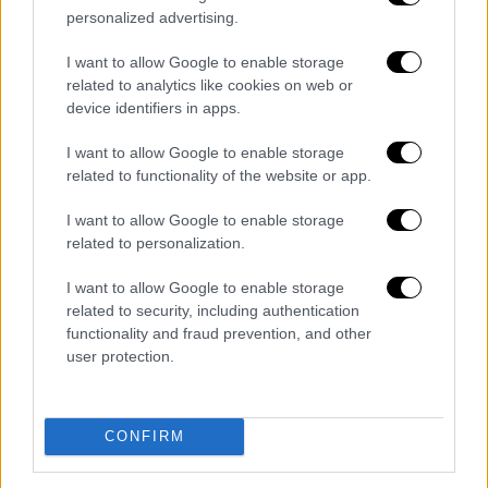
στην πόλη το νέο της πρόσωπο. Όμως η
personalized advertising.
μνήμη του σεισμού έμεινε ζωντανή για
γενιές — και συχνά αναφερόταν ως το
I want to allow Google to enable storage
γεγονός «που μας ξαναγέννησε».
related to analytics like cookies on web or
device identifiers in apps.
Ένα ρήγμα που δεν κοιμάται
I want to allow Google to enable storage
related to functionality of the website or app.
Σύγχρονοι γεωλόγοι συνδέουν το γεγονός
του 1829 με τη ρηξιγενή ζώνη Ξάνθης –
I want to allow Google to enable storage
Χρυσούπολης – Καβάλας, μια ενεργή
related to personalization.
τεκτονική δομή που εξακολουθεί να
I want to allow Google to enable storage
απασχολεί τους σεισμολόγους.
related to security, including authentication
functionality and fraud prevention, and other
Ο καθηγητής Ευθύμιος Λέκκας επεσήμανε με
user protection.
δηλώσεις του στην ΕΡΤ για τον σεισμό των
4,5 Ρίχτερ είπε πως πρόκειται για «ένα από
τα μεγάλα ρήγματα του βόρειου ελληνικού
CONFIRM
χώρου», ικανό να δώσει σημαντικές
δονήσεις. Να σημειωθεί πως ο σεισμός είχε