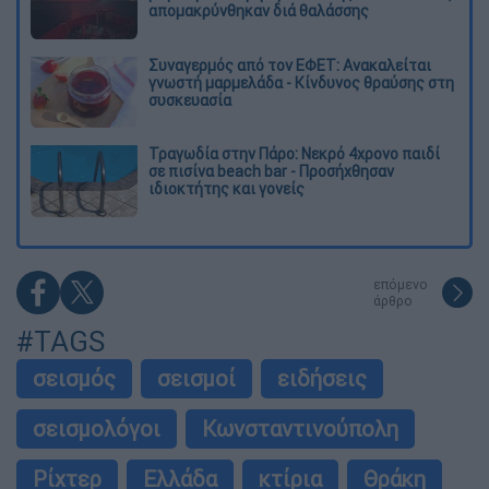
απομακρύνθηκαν διά θαλάσσης
Συναγερμός από τον ΕΦΕΤ: Ανακαλείται
γνωστή μαρμελάδα - Κίνδυνος θραύσης στη
συσκευασία
Τραγωδία στην Πάρο: Νεκρό 4χρονο παιδί
σε πισίνα beach bar - Προσήχθησαν
ιδιοκτήτης και γονείς
επόμενο
άρθρο
#TAGS
σεισμός
σεισμοί
ειδήσεις
σεισμολόγοι
Κωνσταντινούπολη
Ρίχτερ
Ελλάδα
κτίρια
Θράκη