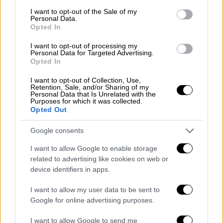
μαγαζιά της αγοράς κατέρρευσαν μέσα σε
consent section.
I want to opt-out of the Sale of my
λίγα δευτερόλεπτα. Οι περιγραφές της
Personal Data.
Opted In
εποχής μιλούν για σκόνη που σκέπασε την
πόλη και για έναν ήχο «σαν να έσπαζε η γη
I want to opt-out of processing my
Personal Data for Targeted Advertising.
στα δύο».
Opted In
Η γέννηση της «Νέας Ξάνθης»
I want to opt-out of Collection, Use,
Retention, Sale, and/or Sharing of my
Personal Data that Is Unrelated with the
Από τα ερείπια του 1829 ξεκίνησε η
Purposes for which it was collected.
Opted Out
ανοικοδόμηση μιας νέας πόλης — αυτής που
σήμερα γνωρίζουμε ως Παλιά Πόλη της
Google consents
Ξάνθης. Χτισμένη με νέο πολεοδομικό
I want to allow Google to enable storage
σχέδιο, με λιθόκτιστα σπίτια και
related to advertising like cookies on web or
χαρακτηριστικά νεοκλασικά στοιχεία, η πόλη
device identifiers in apps.
ξαναγεννήθηκε μέσα σε λίγες δεκαετίες.
I want to allow my user data to be sent to
Οι πλούσιοι καπνέμποροι του 19ου αιώνα,
Google for online advertising purposes.
Έλληνες, Οθωμανοί και Εβραίοι, έδωσαν
I want to allow Google to send me