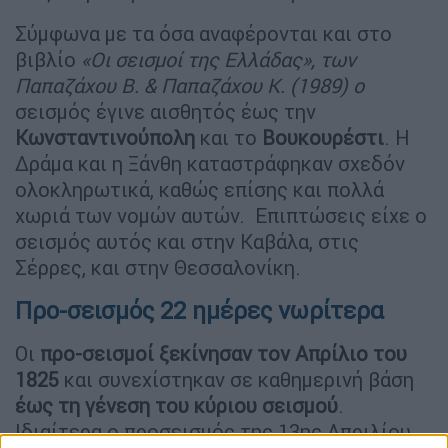
Σύμφωνα με τα όσα αναφέρονται και στο
βιβλίο
«Οι σεισμοί της Ελλάδας», των
Παπαζάχου Β. & Παπαζάχου Κ. (1989) ο
σεισμός έγινε αισθητός έως την
Κωνσταντινούπολη
και το
Βουκουρέστι
. Η
Δράμα και η Ξάνθη καταστράφηκαν σχεδόν
ολοκληρωτικά, καθώς επίσης και πολλά
χωριά των νομών αυτών. Επιπτώσεις είχε ο
σεισμός αυτός και στην Καβάλα, στις
Σέρρες, και στην Θεσσαλονίκη.
Προ-σεισμός 22 ημέρες νωρίτερα
Οι
προ-σεισμοί ξεκίνησαν τον Απρίλιο του
1825
και συνεχίστηκαν σε καθημερινή βάση
έως τη γένεση του κύριου σεισμού
.
Ιδιαίτερα ο προσεισμός της 13ης Απριλίου