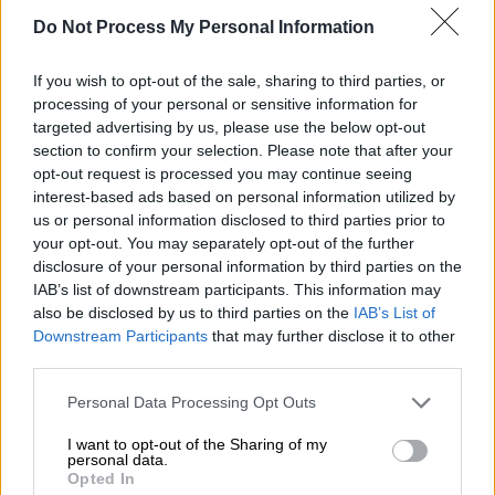
ήταν πολύ ισχυρός και προκάλεσε βλάβες
Do Not Process My Personal Information
στο ανατολικό τμήμα της πλησιέστερης
περιοχής, στην περιοχή δηλαδή της Ξάνθης.
If you wish to opt-out of the sale, sharing to third parties, or
Η πόλη της Ξάνθης σχεδόν καταστράφηκε
processing of your personal or sensitive information for
ενώ βλάβες υπέστησαν μονές της ευρύτερης
targeted advertising by us, please use the below opt-out
περιοχής.
section to confirm your selection. Please note that after your
opt-out request is processed you may continue seeing
Στην
Ελευθερούπολη
70 σπίτια
interest-based ads based on personal information utilized by
us or personal information disclosed to third parties prior to
κατέρρευσαν. Στην Καβάλα και στην
your opt-out. You may separately opt-out of the further
Ανδριανούπολη βλάβες παρατηρήθηκαν τόσο
disclosure of your personal information by third parties on the
σε κτίρια όσο και σε ιστορικά μνημεία
IAB’s list of downstream participants. This information may
(κάστρο, μιναρέδες).
also be disclosed by us to third parties on the
IAB’s List of
Downstream Participants
that may further disclose it to other
Η παλιά Ξάνθη, τότε ήταν μια μικρή αλλά
third parties.
ζωντανή οθωμανική πόλη με χριστιανικό και
Please note that this website/app uses one or more Google
Personal Data Processing Opt Outs
μουσουλμανικό πληθυσμό, σχεδόν
services and may gather and store information including but
καταστράφηκε ολοσχερώς. Σπίτια και χαμάμ,
not limited to your visit or usage behaviour. You may click to
I want to opt-out of the Sharing of my
personal data.
grant or deny consent to Google and its third-party tags to
τζαμιά και εκκλησίες, καραβάν-σεράγια και
Opted In
use your data for below specified purposes in below Google